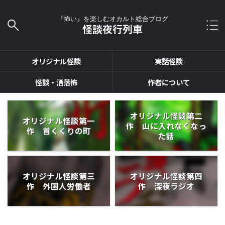
『怖い』を楽しむオカルト総合ブログ
怪談夜行列車
オリジナル怪談
実話怪談
怪談・洒落怖
作者について
オリジナル怪談第二
オリジナル怪談第一
作 山に入れなくなっ
作 首くくりの町
た話
オリジナル怪談第三
オリジナル怪談第四
作 外国人労働者
作 深夜ラジオ