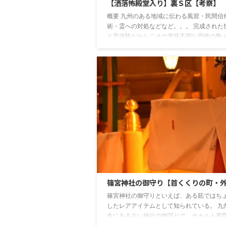
【洒落怖殿堂入り】裏Ｓ区【考察】
概要 九州のある地域に伝わる風習・民間信
術・霊への対処などなど。。。 完成された
と実体験だからこその意味不明な恐怖の数々
像化絶対不可能なリアルな心霊体験をお楽
ださい。 名作洒落怖【裏Ｓ区】本文 763 
当にあった怖い名無し[sage] 投稿日：
2007/03/14(水) 04:54:54 ID:Xss+iCNa0 [1/
です。 九州のある地域の話。 仮だがＳ区
域の山を越えた地域の裏Ｓ区って呼ばれて
の話。 現在では裏とは言わずに「新Ｓ区」
ばれて ...
篠宮神社の御守り【首くくりの町・
篠宮神社の御守りといえば、ある筋ではち
したレアアイテムとして知られている。 九
舎にある古い神社の御守りで、オカルト界