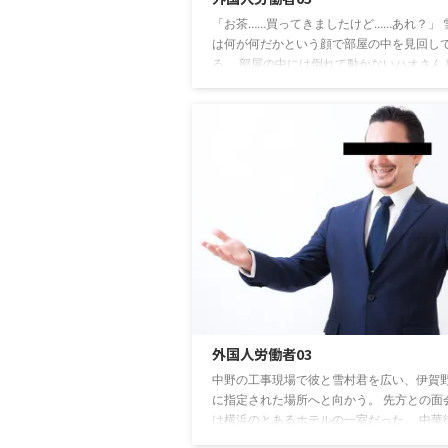
「お茶……買ってきましたけど……あれ？」 
は何が何だかという顔で部屋の中を見回し
る。 部屋の中には倒れて動かないハオさん
を吐いて気絶しているリーさん、そして並
座して額にびっしょり汗をかいている俺と
さんがいる。 「笠根さん？……どうしたん
か？」 雪村君がおずおずという様子で聞い
る。 ブハー！と大きく息をつく。 「いや
かった！雪村君、助かったよ、ありがとう
「え？……はあ…まあ……え？」 「ホンさん
とんでもないオバケが出てきてね。雪村君
ポン押 ...
外国人労働者03
中野の工事現場で彼と雪村君を広い、伊賀
に指定された場所へと向かう。 先方との面
は横浜のとあるホテルの一室だった。 中華
そこそこ離れた場所にある控えめなホテル。