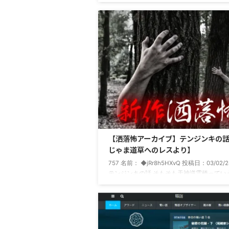
れほど知名度があるわけではないのだが、
ぞ知る、というやつである。 一般に出回っ
のは社務所で販売している800円のやつで
に関してもご利益があったりなかったり、
般的な普通のものである。 ある筋で貴重
て重宝されているのは神主である篠宮慶宗
一つ丁寧に作った逸品で、工場で織られた
りも地味で味気ない装飾ながら効果のほど
紙つき ...
【洒落怖アーカイブ】テンジンキの
じゃま道草へのレスより】
757 名前： ◆jRr8h5HXvQ 投稿日：03/02/24
テンジンキの話 そもそも天神逆霊橋ってい
神奈川の話ではない。 詳しい地名は失念し
ったが、東北の方のある村の話だった。 そ
は悪さをする子どもに「天神様の橋を渡ら
よ」と言って嗜めるのだ。 天神様の橋とい
は、その村からそう遠く離れていない山中