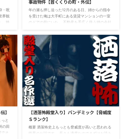
事故物件【首くくりの町・外伝】
仰・呪
年の瀬も押し迫った12月のある日、姉からの指令
世界観
を受けた俺は大手町にある賃貸マンションの一室
。 映
のドアの前にいた。 不動産を手広く扱う姉の会社
しみく
が管理する物件で、今は借主のいない空室であ
名前：本
る。 預かっていた鍵を使って玄関を開ける。 まだ
14時だというのに早くも日は傾き始め、雑居ビル
24] 長文
に囲まれた部屋の中は薄暗かった。 玄関から中を
という地
見通すも部屋の中に差し込む光はなく昼間という
る地域
感じがしない。 「ふむ」 溜息ともいえる頷きをひ
って呼
とつ。 俺は意を決して靴を脱いで部屋の中に入っ
た。 いるのだろうか。 この部屋に。 首を吊って
死んで ...
外伝】
【洒落怖殿堂入り】パンデミック【脅威度
Ｓランク】
ょっと
州の田
概要 洒落怖史上もっとも脅威度が高いと思われる
隈でそ
怪異のお話です。 長さも適度なのでまずはお読み