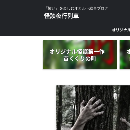
『怖い』を楽しむオカルト総合ブログ
怪談夜行列車
オリジナ
オリジナル怪談第一作
首くくりの町