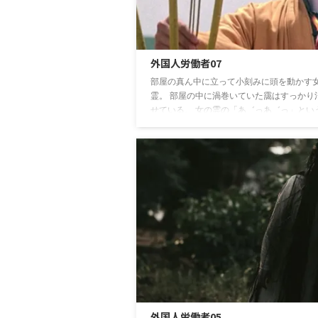
外国人労働者07
部屋の真ん中に立って小刻みに頭を動かす
霊。 部屋の中に渦巻いていた靄はすっかり
せている。 女の霊の「あ゛っあ゛っ」とい
な声が部屋に響いている。 老師がお札と
にゆっくりと歩み寄る。 女の霊は動かない
立ち尽くして頭を振っている。 「△△！
□◯◯△◯」 老師が何事かを唱えながら
霊の胸のあたりにお札を貼り付ける。 空い
印を結んで、貼り付けたお札にさらに何か
付ける動作をする。 女の霊が頭をガクンと
れた。 動けないようにしたのだろうか。 ...
外国人労働者05