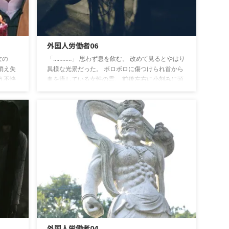
外国人労働者06
女の
「…………」 思わず息を飲む。 改めて見るとやはり
消え失
異様な光景だった。 ボロボロに傷つけられ首から
う不快
血を流している女性の霊。 前後左右に小刻みに頭
鈴を手
を揺らしながら「あ゛っ…あ゛っ…」と呟いてい
。 ただ
る。 あ、と、だ、の中間のような「あ゛っ」とい
う声に不快感と恐ろしさを覚える。 その言葉？
、女の
声？の中に感情や意思が含まれていない、爬虫類
た手で
あるいは昆虫のような、意思疎通の絶対不可能な
を書き
断絶を感じる。 老師はお経を終えて女の霊を見
うなだ
る。 と同時に女の霊がまた、揺れながらリーさん
の方へと歩き出す。 老師は動かない。 何事 ...
外国人労働者04