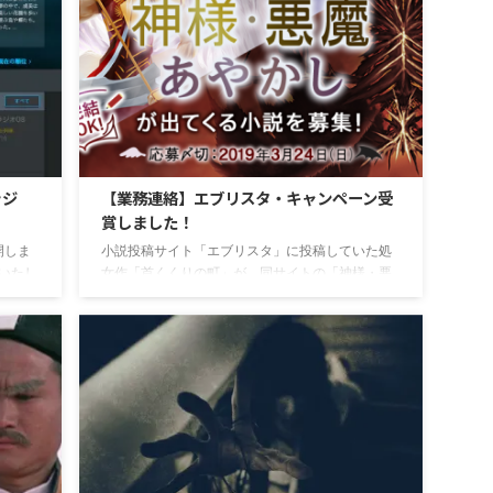
い。夜分申し訳ないが、来てみてほしいとのこ
てい
と。 馬場君はバンドの合宿所として、川越に近
があっ
い、ある一軒家に引っ越したば ...
は、
ラジ
【業務連絡】エブリスタ・キャンペーン受
賞しました！
開しま
小説投稿サイト「エブリスタ」に投稿していた処
いいたし
女作「首くくりの町」が、同サイトの「神様・悪
魔・あやかしが出てくる小説」という執筆応援キ
ャンペーンにて準大賞を受賞したとのこと！ キャ
ンペーンページ
https://estar.jp/official_contests/158568 嬉しいこ
とにキャンペーン受賞得点としてアドバイスまで
EW!!
頂きました！ ＝＝＝＝＝＝＝＝＝＝ 「首くくりの
町」 (総評) 山犬狩りに山に入った猟友会メンバー
が全員首を吊った。災厄は町全体を崩壊の危機に
さらすほどエスカレートしていく。携帯電 ...