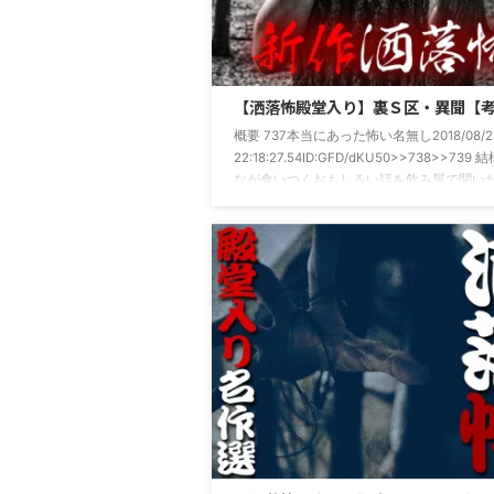
【洒落怖殿堂入り】裏Ｓ区・異聞【
概要 737本当にあった怖い名無し2018/08/22
22:18:27.54ID:GFD/dKU50>>738>>739
なが食いつくおもしろい話を飲み屋で聞い
投稿したいと思う。 書き溜めてあるから連
るが、ちょっと長いけどいい？ という書き
始まった投稿。 これははたして裏Ｓ区のこ
だろうか。。。？ 名作洒落怖【裏Ｓ区・異
文 739本当にあった怖い名無し2018/08/22(
22:25:39.61ID:GFD/dKU50 >&g ...