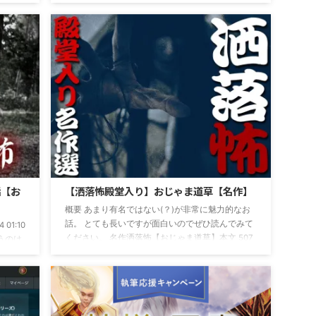
知る人
ください。 名作洒落怖【パンデミック】本文 127
ている
： 本当にあった怖い名無し[sage] 投稿日：
、効果
2009/04/28(火) 21:01:36 ID:y/qzGtBo0 [1/8回(PC)]
ごく一
中学生の頃祖父から聞いた話（話自体は祖父の父
品とし
＝曽祖父から祖父が聞いた話） 俺の地元の山に神
が一つ
主もいない古びた神社があるんだが、そこに祀ら
ものよ
れている神様は所謂「祟り神」というやつで、昔
は折り
から色々な言い伝えがあった。 大半は粗末に扱う
...
話【お
【洒落怖殿堂入り】おじゃま道草【名作】
概要 あまり有名ではない(？)が非常に魅力的なお
話。 とても長いですが面白いのでぜひ読んでみて
 01:10
ください。 名作洒落怖【おじゃま道草】本文 507
うのは
：おじゃま道草 <1> １／２：02/05/26 13:58
てしま
７年前の６月、夜１０時ごろ、自宅の電話がなり
の村で
ました。いつになく、どきっとする音だったのを
せる
覚えています。ミュージシャンの馬場君からでし
うの
た。 －－ どうもオカシイ、口では説明できな
にある