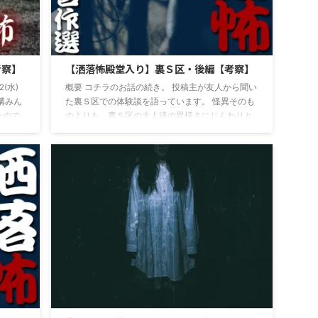
考察】
【洒落怖殿堂入り】裏Ｓ区・後編【考察】
(水)
概要 コチラのお話の続き。 投稿主が友人から聞い
 結構みん
た裏Ｓ区での体験談を語っています。 怪異そのも
たので
のよりも、裏Ｓ区の大人達の異様さにじんわりと
投にな
恐怖が滲んできます。 名作洒落怖【裏Ｓ区・後
込みで
編】本文 836 ：763 ◆MOBqqkAfh6 ：
となの
2007/03/15(木) 05:34:27 ID:nyVgvoIt0 アクマで聞
聞】本
いた話の為本当かどうかは不明。（俺の体験だと
水)
本当と言い切れるが人の体験なので） 自分の体験
をＳ区出身の友人に話したところ彼が（仮にＫと
する）俺に酷似するような体験があると言い出し
たので聞いた話 ...