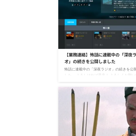
吊り橋で、 その橋を渡ることは禁忌とされ
た。 ただ、一年に一回だけその橋を渡る日
た。「逆霊祭り」の日である。 逆霊祭りと
我々が良く知るお盆の様なもので ...
【業務連絡】怖話に連載中の「深夜
オ」の続きを公開しました
怖話に連載中の「深夜ラジオ」の続きを公
した。 よろしければ是非！ よろしくお願
ます。 深夜ラジオ 第一話
http://kowabana.jp/stories/32060 第二話
http://kowabana.jp/stories/32061 第三話
http://kowabana.jp/stories/32062 第四話
http://kowabana.jp/stories/32063 第五話
http://kowabana.jp/stories/32065 第六話 N
http ...