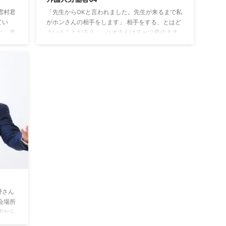
雪村君
「先生からOKと言われました。先生が来るまで私
てい
がホンさんの相手をします」 相手をする、とはど
と、血
ういうことだろう。 ハオさんはスーツ姿のまま
んで正
床にあぐらをかいて、クローゼットから出してき
伊賀野
たアタッシュケースの中から何かを取り出して目
す
の前に並べていく。 綺麗な刺繍の入った布を広
てく
げ、その上にお札、鈴、線香、蓋のついた線香立
あヤバ
て、木彫りの飾りのようなもの、その他よくわか
」
らない物を並べて、胸の前で手を合わせた。 線香
の他に
に火をつけて消し、煙をたなびかせる。 その線香
がピン
を両手で持ち、お経のようなものを呟く。 しばら
く ...
野さん
会場所
街から
 安宿