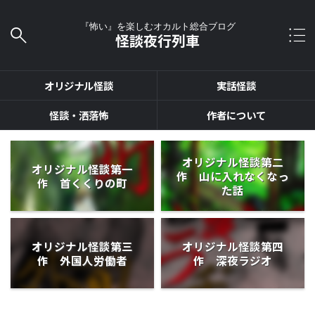
『怖い』を楽しむオカルト総合ブログ
怪談夜行列車
オリジナル怪談
実話怪談
怪談・洒落怖
作者について
オリジナル怪談第二
オリジナル怪談第一
作 山に入れなくなっ
作 首くくりの町
た話
オリジナル怪談第三
オリジナル怪談第四
作 外国人労働者
作 深夜ラジオ