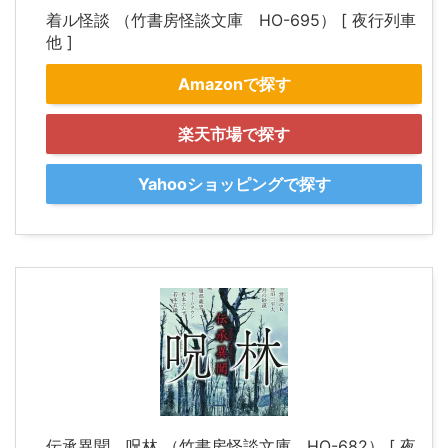
着ル怪談 （竹書房怪談文庫 HO-695） [ 夜行列車
他 ]
Amazonで探す
楽天市場で探す
Yahooショッピングで探す
伝承異聞 呪林 （竹書房怪談文庫 HO-682） [ 夜