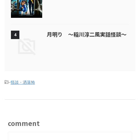
月明り ～稲川淳二風実話怪談～
4
-
怪談・洒落怖
comment