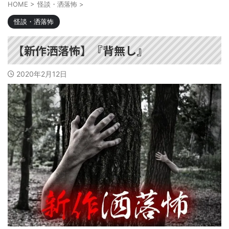
HOME
>
怪談・洒落怖
>
怪談・洒落怖
【新作洒落怖】『背無し』
2020年2月12日