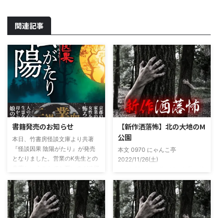
関連記事
書籍発売のお知らせ
【新作洒落怖】北の大地のM
公園
本日、竹書房怪談文庫より共著
『怪談因果 陰陽がたり』が発売
本文 0970 にゃんこ亭
となりました。営業のK先生との
2022/11/26(土)
共著ということでお互いのガチ怪
19:26:57.94ID:xfRv42sJ0 私は俗
談を持ち寄っての渾身の一冊を仕
に言うオカルト系な話がまあまあ
上げましたので内容の濃さ・面白
好きで、最近占いとかを副業で始
さは保証します。ぜひともご購入
めてた。今はちょっとメンタルの
くださいませ。 書影かっこいい
状況やらで退いたけど実力試しも
ですね！帯の煽り文句も最高です
かねてSNSでフォロワー相手に占