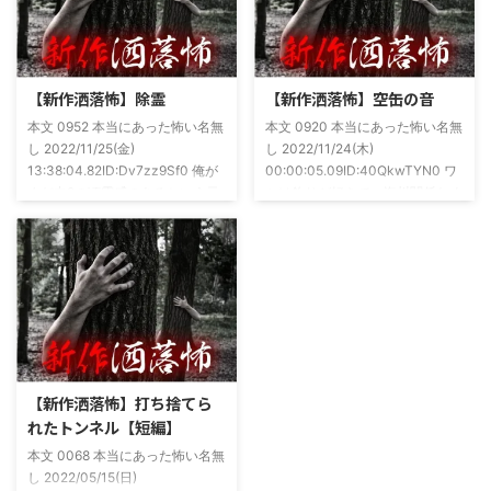
(^^)v購入ページ
いとかしていたもんです。実力
https://amzn.to/49NrwuE特設ペ
は・・・ありがたいことに当たっ
ージ
た！ドンピシャ！と嬉しい声もあ
https://note.com/takeshobo/n/nf
りましたわ・・ そんな時に知り
【新作洒落怖】除霊
【新作洒落怖】空缶の音
54ee5238af1
合ったのが大学生のAちゃん。彼
本文 0952 本当にあった怖い名無
本文 0920 本当にあった怖い名無
女もオカルト系な話が好きで(そ
し 2022/11/25(金)
し 2022/11/24(木)
もそも仲良くなったのは北の大地
13:38:04.82ID:Dv7zz9Sf0 俺が
00:00:05.09ID:40QkwTYN0 ワ
が舞台の金塊を巡る漫画)ちょく
まだ中2の頃霊感のあるという元
シは釣りが好きで、海川関係なく
ちょく仲良 ...
友達との話。その自称霊感少年
やってた。それが川に行かなくな
(以後A)は頻繁に「あ、あそこに
った原因の話。 その昔。当時、
いる」だとか誰もおらんとこに挨
川釣りをよくしていた。 仕事が
拶したりなどなんかわざとらしい
夜遅くなることが多く、立地が自
感じがあって当然ながら信じてな
宅〜職場〜釣り場、な位置関係と
かった。でもいいやつではあった
なるその川。職場からでも1時間
し頻繁に遊びに行ったりもして
程度かかる為、仕事終わりにその
た。 そしてゴールデンウィーク
まま釣り場近くで車で寝て、朝に
前にまた胡散臭い話をAに聞かさ
なると川に入る、なんて事をして
【新作洒落怖】打ち捨てら
れた。要約するとこの前霊が見え
いた。 0928 本当にあった怖い名
れたトンネル【短編】
た時に必死に念じたら除霊できた
無し 2022/11/24(木)
本文 0068 本当にあった怖い名無
っていう話だった。その時数人で
00:06:03.06 ...
し 2022/05/15(日)
い ...