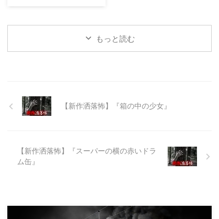
23:12:08.93ID:yqoRKOv60 山形
県O地方にある山の話。そこはか
つて大規模林道計画の頓挫によっ
て打ち捨てられたトンネルがあ
もっと読む
る。陸の孤島と呼ばれたその地区
と隣の市を繋ぐ林道として計画さ
れたのだが開通することなく計画
は取りやめられてしまった。なん
でも特別天然記念物の生息域と重
なる為、生体保護の観点から工事
継続が不可能となってしまったら
【新作洒落怖】『箱の中の少女』
しい。 そこに残ったのは無責任
に生み出され捨てられた人工物の
抜け殻たち。誰も通らない道路。
水 ...
【新作洒落怖】『スーパーの横の赤いドラ
ム缶』