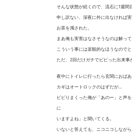
そんな状態が続くので、流石に1週間
申し訳ない、深夜に外に出なければ実
お茶を濁された。
まあ俺も実害はなさそうなのは解って
こういう事には楽観的なほうなのでと
ただ、2回だけガチでビビった出来事
夜中にトイレに行ったら玄関におばあ
カギはオートロックのはずだが…
ビビりまくった俺が「あのー」と声を
に
いますよね」と聞いてくる。
いないと答えても、ニコニコしながら