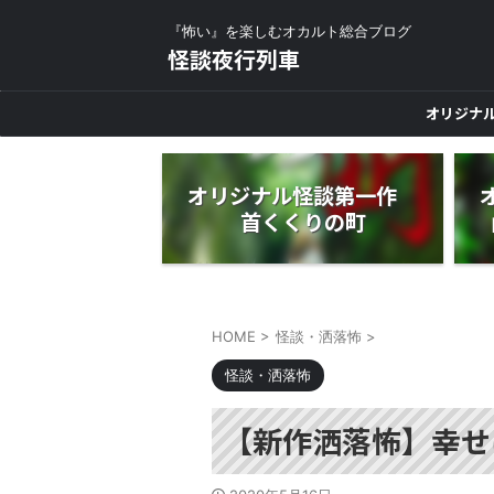
『怖い』を楽しむオカルト総合ブログ
怪談夜行列車
オリジナ
オリジナル怪談第一作
首くくりの町
HOME
>
怪談・洒落怖
>
怪談・洒落怖
【新作洒落怖】幸せ