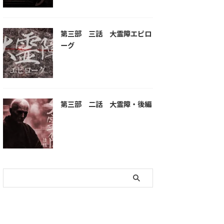
第三部 三話 大霊障エピロ
ーグ
第三部 二話 大霊障・後編