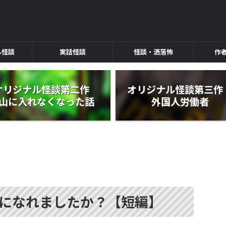
ル怪談
実話怪談
怪談・洒落怖
作
オリジナル怪談第二作
オリジナル怪談第三
山に入れなくなった話
外国人労働者
になれましたか？【短編】