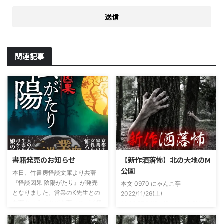
関連記事
書籍発売のお知らせ
【新作洒落怖】北の大地のM
公園
本日、竹書房怪談文庫より共著
『怪談因果 陰陽がたり』が発売
本文 0970 にゃんこ亭
となりました。営業のK先生との
2022/11/26(土)
共著ということでお互いのガチ怪
19:26:57.94ID:xfRv42sJ0 私は俗
談を持ち寄っての渾身の一冊を仕
に言うオカルト系な話がまあまあ
上げましたので内容の濃さ・面白
好きで、最近占いとかを副業で始