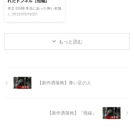
れたトンネル【短編】
た時に必死に念じたら除霊できた
無し 2022/11/24(木)
本文 0068 本当にあった怖い名無
っていう話だった。その時数人で
00:06:03.06 ...
し 2022/05/15(日)
い ...
23:12:08.93ID:yqoRKOv60 山形
県O地方にある山の話。そこはか
つて大規模林道計画の頓挫によっ
て打ち捨てられたトンネルがあ
もっと読む
る。陸の孤島と呼ばれたその地区
と隣の市を繋ぐ林道として計画さ
れたのだが開通することなく計画
は取りやめられてしまった。なん
でも特別天然記念物の生息域と重
なる為、生体保護の観点から工事
継続が不可能となってしまったら
【新作洒落怖】青い足の人
しい。 そこに残ったのは無責任
に生み出され捨てられた人工物の
抜け殻たち。誰も通らない道路。
水 ...
【新作洒落怖】『視線』