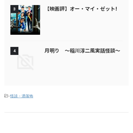
【映画評】オー・マイ・ゼット!
3
月明り ～稲川淳二風実話怪談～
4
-
怪談・洒落怖