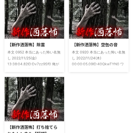
さは保証します。ぜひともご購入
めてた。今はちょっとメンタルの
くださいませ。 書影かっこいい
状況やらで退いたけど実力試しも
ですね！帯の煽り文句も最高です
かねてSNSでフォロワー相手に占
(^^)v購入ページ
いとかしていたもんです。実力
https://amzn.to/49NrwuE特設ペ
は・・・ありがたいことに当たっ
ージ
た！ドンピシャ！と嬉しい声もあ
https://note.com/takeshobo/n/nf
りましたわ・・ そんな時に知り
【新作洒落怖】除霊
【新作洒落怖】空缶の音
54ee5238af1
合ったのが大学生のAちゃん。彼
本文 0952 本当にあった怖い名無
本文 0920 本当にあった怖い名無
女もオカルト系な話が好きで(そ
し 2022/11/25(金)
し 2022/11/24(木)
もそも仲良くなったのは北の大地
13:38:04.82ID:Dv7zz9Sf0 俺が
00:00:05.09ID:40QkwTYN0 ワ
が舞台の金塊を巡る漫画)ちょく
まだ中2の頃霊感のあるという元
シは釣りが好きで、海川関係なく
ちょく仲良 ...
友達との話。その自称霊感少年
やってた。それが川に行かなくな
(以後A)は頻繁に「あ、あそこに
った原因の話。 その昔。当時、
いる」だとか誰もおらんとこに挨
川釣りをよくしていた。 仕事が
拶したりなどなんかわざとらしい
夜遅くなることが多く、立地が自
感じがあって当然ながら信じてな
宅〜職場〜釣り場、な位置関係と
かった。でもいいやつではあった
なるその川。職場からでも1時間
し頻繁に遊びに行ったりもして
程度かかる為、仕事終わりにその
た。 そしてゴールデンウィーク
まま釣り場近くで車で寝て、朝に
前にまた胡散臭い話をAに聞かさ
なると川に入る、なんて事をして
【新作洒落怖】打ち捨てら
れた。要約するとこの前霊が見え
いた。 0928 本当にあった怖い名