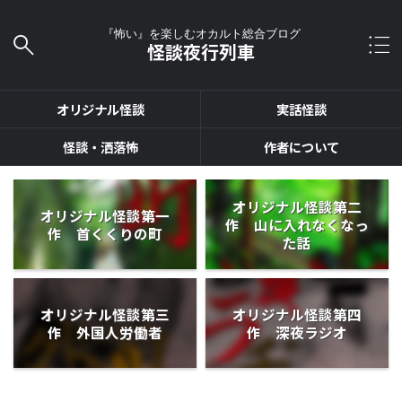
『怖い』を楽しむオカルト総合ブログ
怪談夜行列車
オリジナル怪談
実話怪談
怪談・洒落怖
作者について
オリジナル怪談第二
オリジナル怪談第一
作 山に入れなくなっ
作 首くくりの町
た話
オリジナル怪談第三
オリジナル怪談第四
作 外国人労働者
作 深夜ラジオ