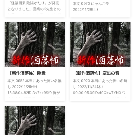
『怪談因果 陰陽がたり』が発売
本文 0970 にゃんこ亭
となりました。営業のK先生との
2022/11/26(土)
共著ということでお互いのガチ怪
19:26:57.94ID:xfRv42sJ0 私は俗
談を持ち寄っての渾身の一冊を仕
に言うオカルト系な話がまあまあ
上げましたので内容の濃さ・面白
好きで、最近占いとかを副業で始
さは保証します。ぜひともご購入
めてた。今はちょっとメンタルの
くださいませ。 書影かっこいい
状況やらで退いたけど実力試しも
ですね！帯の煽り文句も最高です
かねてSNSでフォロワー相手に占
(^^)v購入ページ
いとかしていたもんです。実力
https://amzn.to/49NrwuE特設ペ
は・・・ありがたいことに当たっ
ージ
た！ドンピシャ！と嬉しい声もあ
https://note.com/takeshobo/n/nf
りましたわ・・ そんな時に知り
【新作洒落怖】除霊
【新作洒落怖】空缶の音
54ee5238af1
合ったのが大学生のAちゃん。彼
本文 0952 本当にあった怖い名無
本文 0920 本当にあった怖い名無
女もオカルト系な話が好きで(そ
し 2022/11/25(金)
し 2022/11/24(木)
もそも仲良くなったのは北の大地
13:38:04.82ID:Dv7zz9Sf0 俺が
00:00:05.09ID:40QkwTYN0 ワ
が舞台の金塊を巡る漫画)ちょく
まだ中2の頃霊感のあるという元
シは釣りが好きで、海川関係なく
ちょく仲良 ...
友達との話。その自称霊感少年
やってた。それが川に行かなくな
(以後A)は頻繁に「あ、あそこに
った原因の話。 その昔。当時、
いる」だとか誰もおらんとこに挨
川釣りをよくしていた。 仕事が
拶したりなどなんかわざとらしい
夜遅くなることが多く、立地が自
感じがあって当然ながら信じてな
宅〜職場〜釣り場、な位置関係と
かった。でもいいやつではあった
なるその川。職場からでも1時間