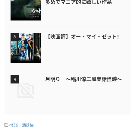
多めでマニア的に嬉しい作品
【映画評】オー・マイ・ゼット!
3
月明り ～稲川淳二風実話怪談～
4
-
怪談・洒落怖