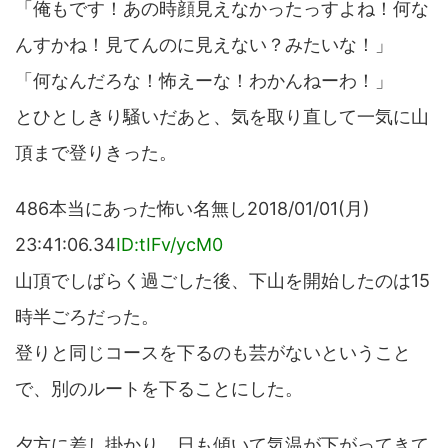
「俺もです！あの時顔見えなかったっすよね！何な
んすかね！見てんのに見えない？みたいな！」
「何なんだろな！怖えーな！わかんねーわ！」
とひとしきり騒いだあと、気を取り直して一気に山
頂まで登りきった。
486本当にあった怖い名無し2018/01/01(月)
23:41:06.34
ID:tIFv/ycM0
山頂でしばらく過ごした後、下山を開始したのは15
時半ごろだった。
登りと同じコースを下るのも芸がないということ
で、別のルートを下ることにした。
夕方に差し掛かり、日も傾いて気温が下がってきて