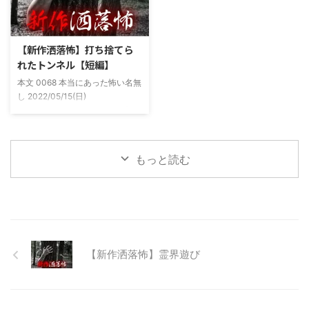
し頻繁に遊びに行ったりもして
程度かかる為、仕事終わりにその
た。 そしてゴールデンウィーク
まま釣り場近くで車で寝て、朝に
前にまた胡散臭い話をAに聞かさ
なると川に入る、なんて事をして
【新作洒落怖】打ち捨てら
れた。要約するとこの前霊が見え
いた。 0928 本当にあった怖い名
れたトンネル【短編】
た時に必死に念じたら除霊できた
無し 2022/11/24(木)
本文 0068 本当にあった怖い名無
っていう話だった。その時数人で
00:06:03.06 ...
し 2022/05/15(日)
い ...
23:12:08.93ID:yqoRKOv60 山形
県O地方にある山の話。そこはか
つて大規模林道計画の頓挫によっ
て打ち捨てられたトンネルがあ
もっと読む
る。陸の孤島と呼ばれたその地区
と隣の市を繋ぐ林道として計画さ
れたのだが開通することなく計画
は取りやめられてしまった。なん
でも特別天然記念物の生息域と重
なる為、生体保護の観点から工事
継続が不可能となってしまったら
【新作洒落怖】霊界遊び
しい。 そこに残ったのは無責任
に生み出され捨てられた人工物の
抜け殻たち。誰も通らない道路。
水 ...