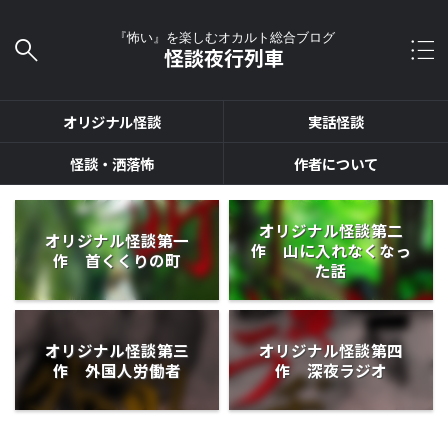
『怖い』を楽しむオカルト総合ブログ
怪談夜行列車
オリジナル怪談
実話怪談
怪談・洒落怖
作者について
オリジナル怪談第二
オリジナル怪談第一
作 山に入れなくなっ
作 首くくりの町
た話
オリジナル怪談第三
オリジナル怪談第四
作 外国人労働者
作 深夜ラジオ