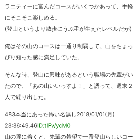
ラエティーに富んだコースがいくつかあって、手軽
にそこそこ楽しめる。
(登山というより散歩にうぶ毛が生えたレベルだが)
俺はその山のコースは一通り制覇して、山をちょっ
ぴり知った感に満足していた。
そんな時、登山に興味があるという職場の先輩がい
たので、「あの山いいっすよ！」と誘って、週末２
人で繰り出した。
483本当にあった怖い名無し2018/01/01(月)
23:36:49.46
ID:tIFv/ycM0
山の麓に着くと、先輩の希望で一番登山らしいコー