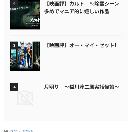
【映画評】カルト ※除霊シーン
2
多めでマニア的に嬉しい作品
【映画評】オー・マイ・ゼット!
3
月明り ～稲川淳二風実話怪談～
4
-
怪談・洒落怖