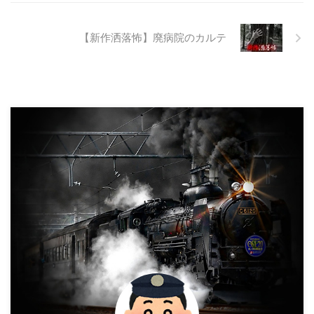
抜け殻たち。誰も通らない道路。
水 ...
【新作洒落怖】廃病院のカルテ