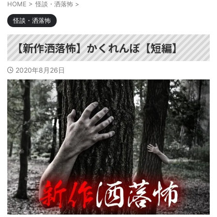
HOME
>
怪談・洒落怖
>
怪談・洒落怖
【新作洒落怖】かくれんぼ【短編】
2020年8月26日