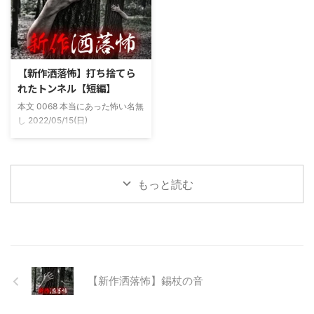
感じがあって当然ながら信じてな
宅〜職場〜釣り場、な位置関係と
かった。でもいいやつではあった
なるその川。職場からでも1時間
し頻繁に遊びに行ったりもして
程度かかる為、仕事終わりにその
た。 そしてゴールデンウィーク
まま釣り場近くで車で寝て、朝に
前にまた胡散臭い話をAに聞かさ
なると川に入る、なんて事をして
【新作洒落怖】打ち捨てら
れた。要約するとこの前霊が見え
いた。 0928 本当にあった怖い名
れたトンネル【短編】
た時に必死に念じたら除霊できた
無し 2022/11/24(木)
本文 0068 本当にあった怖い名無
っていう話だった。その時数人で
00:06:03.06 ...
し 2022/05/15(日)
い ...
23:12:08.93ID:yqoRKOv60 山形
県O地方にある山の話。そこはか
つて大規模林道計画の頓挫によっ
て打ち捨てられたトンネルがあ
もっと読む
る。陸の孤島と呼ばれたその地区
と隣の市を繋ぐ林道として計画さ
れたのだが開通することなく計画
は取りやめられてしまった。なん
でも特別天然記念物の生息域と重
なる為、生体保護の観点から工事
継続が不可能となってしまったら
【新作洒落怖】錫杖の音
しい。 そこに残ったのは無責任
に生み出され捨てられた人工物の