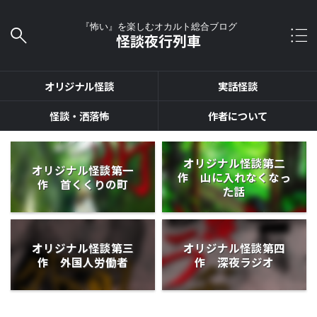
『怖い』を楽しむオカルト総合ブログ
怪談夜行列車
オリジナル怪談
実話怪談
怪談・洒落怖
作者について
オリジナル怪談第二
オリジナル怪談第一
作 山に入れなくなっ
作 首くくりの町
た話
オリジナル怪談第三
オリジナル怪談第四
作 外国人労働者
作 深夜ラジオ