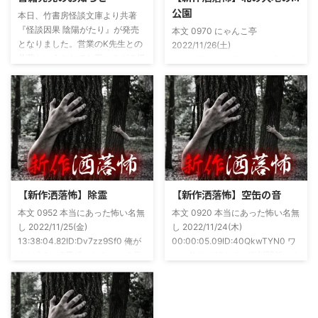
公園
本日、竹書房怪談文庫より共著
『怪談因果 陰陽がたり』が発売
本文 0970 にゃんこ亭
となりました。営業のK先生との
2022/11/26(土)
共著ということでお互いのガチ怪
19:26:57.94ID:xfRv42sJ0 私は俗
談を持ち寄っての渾身の一冊を仕
に言うオカルト系な話がまあまあ
上げましたので内容の濃さ・面白
好きで、最近占いとかを副業で始
さは保証します。ぜひともご購入
めてた。今はちょっとメンタルの
くださいませ。 書影かっこいい
状況やらで退いたけど実力試しも
ですね！帯の煽り文句も最高です
かねてSNSでフォロワー相手に占
(^^)v購入ページ
いとかしていたもんです。実力
https://amzn.to/49NrwuE特設ペ
は・・・ありがたいことに当たっ
ージ
た！ドンピシャ！と嬉しい声もあ
https://note.com/takeshobo/n/nf
りましたわ・・ そんな時に知り
【新作洒落怖】除霊
【新作洒落怖】空缶の音
54ee5238af1
合ったのが大学生のAちゃん。彼
本文 0952 本当にあった怖い名無
本文 0920 本当にあった怖い名無
女もオカルト系な話が好きで(そ
し 2022/11/25(金)
し 2022/11/24(木)
もそも仲良くなったのは北の大地
13:38:04.82ID:Dv7zz9Sf0 俺が
00:00:05.09ID:40QkwTYN0 ワ
が舞台の金塊を巡る漫画)ちょく
まだ中2の頃霊感のあるという元
シは釣りが好きで、海川関係なく
ちょく仲良 ...
友達との話。その自称霊感少年
やってた。それが川に行かなくな
(以後A)は頻繁に「あ、あそこに
った原因の話。 その昔。当時、
いる」だとか誰もおらんとこに挨
川釣りをよくしていた。 仕事が
拶したりなどなんかわざとらしい
夜遅くなることが多く、立地が自