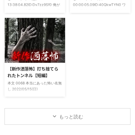
13:38:04.82ID:Dv7zz9Sf0 俺が
00:00:05.09ID:40QkwTYN0 ワ
が舞台の金塊を巡る漫画)ちょく
まだ中2の頃霊感のあるという元
シは釣りが好きで、海川関係なく
ちょく仲良 ...
友達との話。その自称霊感少年
やってた。それが川に行かなくな
(以後A)は頻繁に「あ、あそこに
った原因の話。 その昔。当時、
いる」だとか誰もおらんとこに挨
川釣りをよくしていた。 仕事が
拶したりなどなんかわざとらしい
夜遅くなることが多く、立地が自
感じがあって当然ながら信じてな
宅〜職場〜釣り場、な位置関係と
かった。でもいいやつではあった
なるその川。職場からでも1時間
し頻繁に遊びに行ったりもして
程度かかる為、仕事終わりにその
た。 そしてゴールデンウィーク
まま釣り場近くで車で寝て、朝に
前にまた胡散臭い話をAに聞かさ
なると川に入る、なんて事をして
【新作洒落怖】打ち捨てら
れた。要約するとこの前霊が見え
いた。 0928 本当にあった怖い名
れたトンネル【短編】
た時に必死に念じたら除霊できた
無し 2022/11/24(木)
本文 0068 本当にあった怖い名無
っていう話だった。その時数人で
00:06:03.06 ...
し 2022/05/15(日)
い ...
23:12:08.93ID:yqoRKOv60 山形
県O地方にある山の話。そこはか
つて大規模林道計画の頓挫によっ
て打ち捨てられたトンネルがあ
もっと読む
る。陸の孤島と呼ばれたその地区
と隣の市を繋ぐ林道として計画さ
れたのだが開通することなく計画