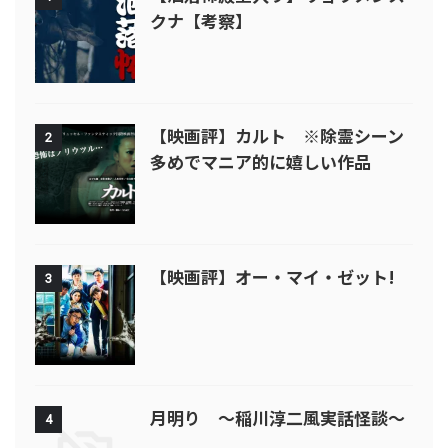
クナ【考察】
【映画評】カルト ※除霊シーン
2
多めでマニア的に嬉しい作品
【映画評】オー・マイ・ゼット!
3
月明り ～稲川淳二風実話怪談～
4