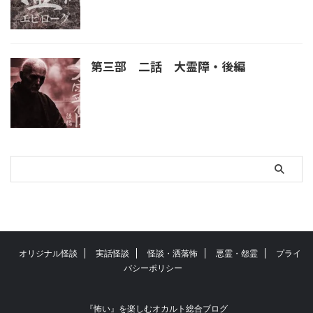
第三部 二話 大霊障・後編
オリジナル怪談
実話怪談
怪談・洒落怖
悪霊・怨霊
プライ
バシーポリシー
『怖い』を楽しむオカルト総合ブログ