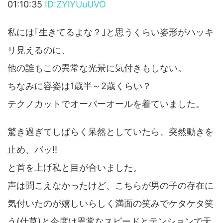
01:10:35
ID:ZYlYUuUVO
私には｢生きてるよな？｣と思うくらい姿形がハッキ
リ見えるのに、
他の誰もこの異常な光景に気付きもしない。
ちなみに容姿は1歳半～2歳くらい？
テクノカットでオーバーオールを着ていました。
驚き過ぎてしばらく呆然としていたら、突然動きを
止め、バッ!!
と首を上げ私と目が合いました。
声は聞こえなかったけど、こちらが男の子の存在に
気付いたのが嬉しいらしく満面の笑みでケタケタ笑
う(仕草)と今度は異常なスピードとテンションで天