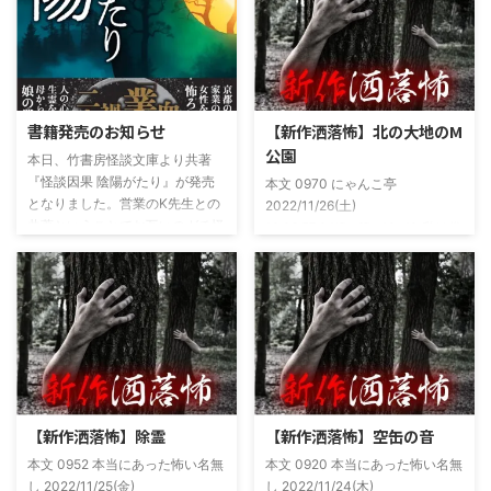
書籍発売のお知らせ
【新作洒落怖】北の大地のM
公園
本日、竹書房怪談文庫より共著
『怪談因果 陰陽がたり』が発売
本文 0970 にゃんこ亭
となりました。営業のK先生との
2022/11/26(土)
共著ということでお互いのガチ怪
19:26:57.94ID:xfRv42sJ0 私は俗
談を持ち寄っての渾身の一冊を仕
に言うオカルト系な話がまあまあ
上げましたので内容の濃さ・面白
好きで、最近占いとかを副業で始
さは保証します。ぜひともご購入
めてた。今はちょっとメンタルの
くださいませ。 書影かっこいい
状況やらで退いたけど実力試しも
ですね！帯の煽り文句も最高です
かねてSNSでフォロワー相手に占
(^^)v購入ページ
いとかしていたもんです。実力
https://amzn.to/49NrwuE特設ペ
は・・・ありがたいことに当たっ
ージ
た！ドンピシャ！と嬉しい声もあ
https://note.com/takeshobo/n/nf
りましたわ・・ そんな時に知り
【新作洒落怖】除霊
【新作洒落怖】空缶の音
54ee5238af1
合ったのが大学生のAちゃん。彼
本文 0952 本当にあった怖い名無
本文 0920 本当にあった怖い名無
女もオカルト系な話が好きで(そ
し 2022/11/25(金)
し 2022/11/24(木)
もそも仲良くなったのは北の大地