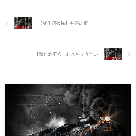
は取りやめられてしまった。なん
でも特別天然記念物の生息域と重
なる為、生体保護の観点から工事
継続が不可能となってしまったら
【新作洒落怖】井戸の壁
しい。 そこに残ったのは無責任
に生み出され捨てられた人工物の
抜け殻たち。誰も通らない道路。
水 ...
【新作洒落怖】お水ちょうだい