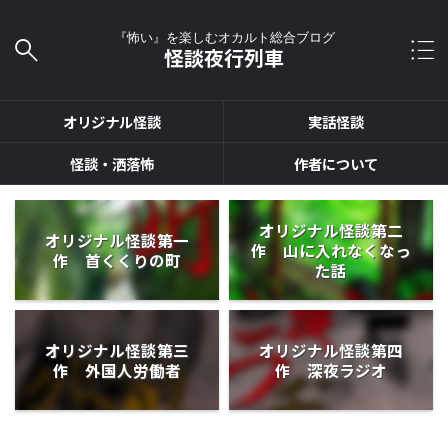
『怖い』を楽しむオカルト総合ブログ
怪談夜行列車
オリジナル怪談
実話怪談
怪談・洒落怖
作者について
オリジナル怪談第二
オリジナル怪談第一
作 山に入れなくなっ
作 首くくりの町
た話
オリジナル怪談第三
オリジナル怪談第四
作 外国人労働者
作 深夜ラジオ