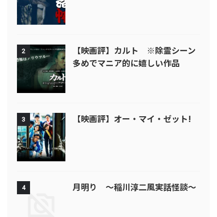
【映画評】カルト ※除霊シーン
2
多めでマニア的に嬉しい作品
【映画評】オー・マイ・ゼット!
3
月明り ～稲川淳二風実話怪談～
4