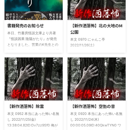
書籍発売のお知らせ
【新作洒落怖】北の大地のM
公園
本日、竹書房怪談文庫より共著
『怪談因果 陰陽がたり』が発売
本文 0970 にゃんこ亭
となりました。営業のK先生との
2022/11/26(土)
共著ということでお互いのガチ怪
19:26:57.94ID:xfRv42sJ0 私は俗
談を持ち寄っての渾身の一冊を仕
に言うオカルト系な話がまあまあ
上げましたので内容の濃さ・面白
好きで、最近占いとかを副業で始
さは保証します。ぜひともご購入
めてた。今はちょっとメンタルの
くださいませ。 書影かっこいい
状況やらで退いたけど実力試しも
ですね！帯の煽り文句も最高です
かねてSNSでフォロワー相手に占
(^^)v購入ページ
いとかしていたもんです。実力
https://amzn.to/49NrwuE特設ペ
は・・・ありがたいことに当たっ
ージ
た！ドンピシャ！と嬉しい声もあ
https://note.com/takeshobo/n/nf
りましたわ・・ そんな時に知り
【新作洒落怖】除霊
【新作洒落怖】空缶の音
54ee5238af1
合ったのが大学生のAちゃん。彼
本文 0952 本当にあった怖い名無
本文 0920 本当にあった怖い名無
女もオカルト系な話が好きで(そ
し 2022/11/25(金)
し 2022/11/24(木)
もそも仲良くなったのは北の大地
13:38:04.82ID:Dv7zz9Sf0 俺が
00:00:05.09ID:40QkwTYN0 ワ
が舞台の金塊を巡る漫画)ちょく