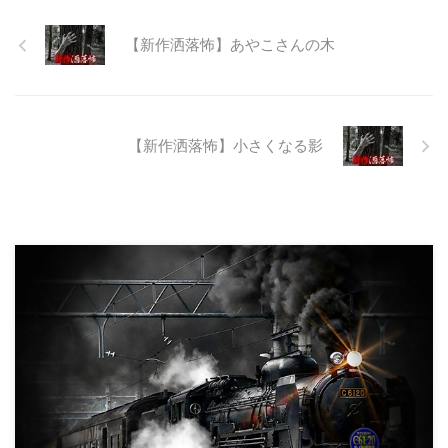
なる為、生体保護の観点から工事
継続が不可能となってしまったら
【新作洒落怖】あやこさんの木
しい。 そこに残ったのは無責任
に生み出され捨てられた人工物の
抜け殻たち。誰も通らない道路。
水 ...
【新作洒落怖】小さくなる影