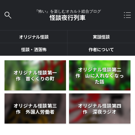
『怖い』を楽しむオカルト総合ブログ
怪談夜行列車
オリジナル怪談
実話怪談
怪談・洒落怖
作者について
オリジナル怪談第二
オリジナル怪談第一
作 山に入れなくなっ
作 首くくりの町
た話
オリジナル怪談第三
オリジナル怪談第四
作 外国人労働者
作 深夜ラジオ