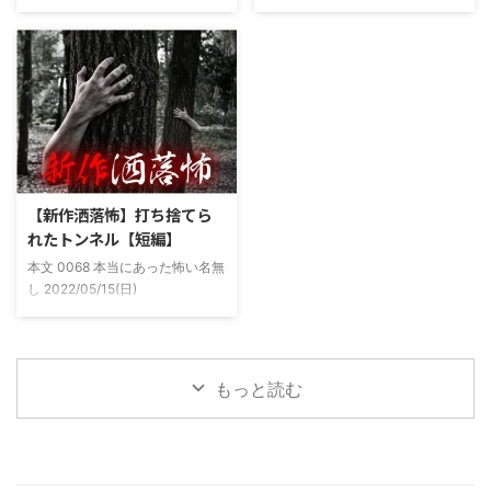
まだ中2の頃霊感のあるという元
シは釣りが好きで、海川関係なく
ちょく仲良 ...
友達との話。その自称霊感少年
やってた。それが川に行かなくな
(以後A)は頻繁に「あ、あそこに
った原因の話。 その昔。当時、
いる」だとか誰もおらんとこに挨
川釣りをよくしていた。 仕事が
拶したりなどなんかわざとらしい
夜遅くなることが多く、立地が自
感じがあって当然ながら信じてな
宅〜職場〜釣り場、な位置関係と
かった。でもいいやつではあった
なるその川。職場からでも1時間
し頻繁に遊びに行ったりもして
程度かかる為、仕事終わりにその
た。 そしてゴールデンウィーク
まま釣り場近くで車で寝て、朝に
前にまた胡散臭い話をAに聞かさ
なると川に入る、なんて事をして
【新作洒落怖】打ち捨てら
れた。要約するとこの前霊が見え
いた。 0928 本当にあった怖い名
れたトンネル【短編】
た時に必死に念じたら除霊できた
無し 2022/11/24(木)
本文 0068 本当にあった怖い名無
っていう話だった。その時数人で
00:06:03.06 ...
し 2022/05/15(日)
い ...
23:12:08.93ID:yqoRKOv60 山形
県O地方にある山の話。そこはか
つて大規模林道計画の頓挫によっ
て打ち捨てられたトンネルがあ
もっと読む
る。陸の孤島と呼ばれたその地区
と隣の市を繋ぐ林道として計画さ
れたのだが開通することなく計画
は取りやめられてしまった。なん
でも特別天然記念物の生息域と重