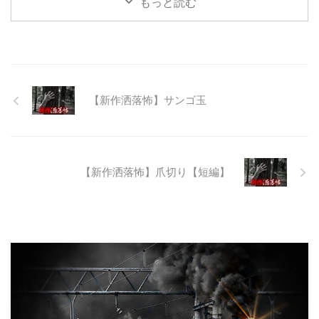
もっと読む
る。陸の孤島と呼ばれたその地区
と隣の市を繋ぐ林道として計画さ
れたのだが開通することなく計画
は取りやめられてしまった。なん
でも特別天然記念物の生息域と重
なる為、生体保護の観点から工事
継続が不可能となってしまったら
【新作洒落怖】サンゴ玉
しい。 そこに残ったのは無責任
に生み出され捨てられた人工物の
抜け殻たち。誰も通らない道路。
水 ...
【新作洒落怖】爪切り【短編】