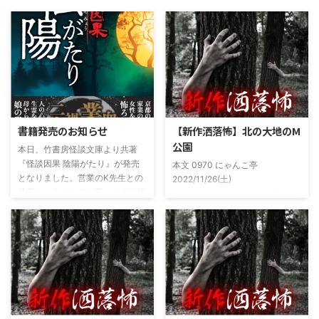
書籍発売のお知らせ
【新作洒落怖】北の大地のM
公園
本日、竹書房怪談文庫より共著
『怪談因果 陰陽がたり』が発売
本文 0970 にゃんこ亭
となりました。営業のK先生との
2022/11/26(土)
共著ということでお互いのガチ怪
19:26:57.94ID:xfRv42sJ0 私は俗
談を持ち寄っての渾身の一冊を仕
に言うオカルト系な話がまあまあ
上げましたので内容の濃さ・面白
好きで、最近占いとかを副業で始
さは保証します。ぜひともご購入
めてた。今はちょっとメンタルの
くださいませ。 書影かっこいい
状況やらで退いたけど実力試しも
ですね！帯の煽り文句も最高です
かねてSNSでフォロワー相手に占
(^^)v購入ページ
いとかしていたもんです。実力
https://amzn.to/49NrwuE特設ペ
は・・・ありがたいことに当たっ
ージ
た！ドンピシャ！と嬉しい声もあ