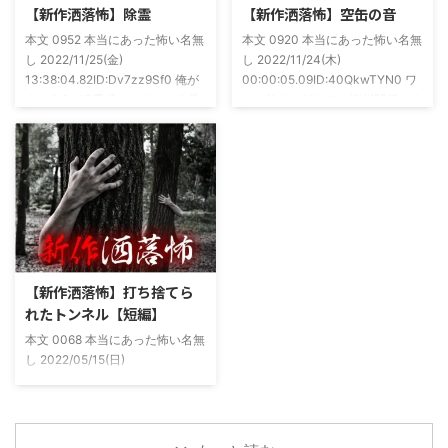
https://note.com/takeshobo/n/nf
りましたわ・・ そんな時に知り
【新作洒落怖】除霊
【新作洒落怖】空缶の音
54ee5238af1
合ったのが大学生のAちゃん。彼
本文 0952 本当にあった怖い名無
本文 0920 本当にあった怖い名無
女もオカルト系な話が好きで(そ
し 2022/11/25(金)
し 2022/11/24(木)
もそも仲良くなったのは北の大地
13:38:04.82ID:Dv7zz9Sf0 俺が
00:00:05.09ID:40QkwTYN0 ワ
が舞台の金塊を巡る漫画)ちょく
まだ中2の頃霊感のあるという元
シは釣りが好きで、海川関係なく
ちょく仲良 ...
友達との話。その自称霊感少年
やってた。それが川に行かなくな
(以後A)は頻繁に「あ、あそこに
った原因の話。 その昔。当時、
いる」だとか誰もおらんとこに挨
川釣りをよくしていた。 仕事が
拶したりなどなんかわざとらしい
夜遅くなることが多く、立地が自
感じがあって当然ながら信じてな
宅〜職場〜釣り場、な位置関係と
かった。でもいいやつではあった
なるその川。職場からでも1時間
し頻繁に遊びに行ったりもして
程度かかる為、仕事終わりにその
た。 そしてゴールデンウィーク
まま釣り場近くで車で寝て、朝に
前にまた胡散臭い話をAに聞かさ
なると川に入る、なんて事をして
【新作洒落怖】打ち捨てら
れた。要約するとこの前霊が見え
いた。 0928 本当にあった怖い名
れたトンネル【短編】
た時に必死に念じたら除霊できた
無し 2022/11/24(木)
本文 0068 本当にあった怖い名無
っていう話だった。その時数人で
00:06:03.06 ...
し 2022/05/15(日)
い ...
23:12:08.93ID:yqoRKOv60 山形
県O地方にある山の話。そこはか
つて大規模林道計画の頓挫によっ
て打ち捨てられたトンネルがあ