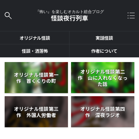
『怖い』を楽しむオカルト総合ブログ
怪談夜行列車
オリジナル怪談
実話怪談
怪談・洒落怖
作者について
オリジナル怪談第二
オリジナル怪談第一
作 山に入れなくなっ
作 首くくりの町
た話
オリジナル怪談第三
オリジナル怪談第四
作 外国人労働者
作 深夜ラジオ