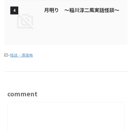
月明り ～稲川淳二風実話怪談～
4
-
怪談・洒落怖
comment