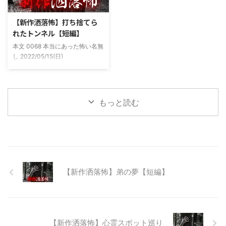
た。 そしてゴールデンウィーク
まま釣り場近くで車で寝て、朝に
前にまた胡散臭い話をAに聞かさ
なると川に入る、なんて事をして
【新作洒落怖】打ち捨てら
れた。要約するとこの前霊が見え
いた。 0928 本当にあった怖い名
れたトンネル【短編】
た時に必死に念じたら除霊できた
無し 2022/11/24(木)
本文 0068 本当にあった怖い名無
っていう話だった。その時数人で
00:06:03.06 ...
し 2022/05/15(日)
い ...
23:12:08.93ID:yqoRKOv60 山形
県O地方にある山の話。そこはか
つて大規模林道計画の頓挫によっ
て打ち捨てられたトンネルがあ
もっと読む
る。陸の孤島と呼ばれたその地区
と隣の市を繋ぐ林道として計画さ
れたのだが開通することなく計画
は取りやめられてしまった。なん
でも特別天然記念物の生息域と重
なる為、生体保護の観点から工事
継続が不可能となってしまったら
【新作洒落怖】弟の夢【短編】
しい。 そこに残ったのは無責任
に生み出され捨てられた人工物の
抜け殻たち。誰も通らない道路。
水 ...
【新作洒落怖】心霊スポット巡り