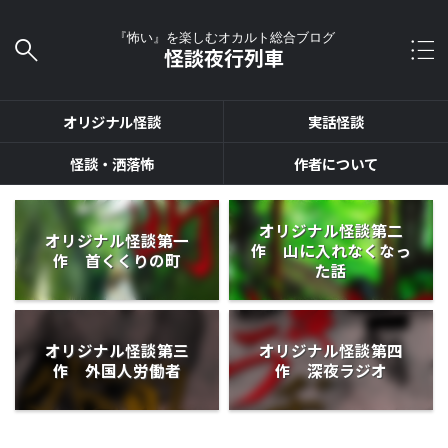
『怖い』を楽しむオカルト総合ブログ
怪談夜行列車
オリジナル怪談
実話怪談
怪談・洒落怖
作者について
オリジナル怪談第二
オリジナル怪談第一
作 山に入れなくなっ
作 首くくりの町
た話
オリジナル怪談第三
オリジナル怪談第四
作 外国人労働者
作 深夜ラジオ