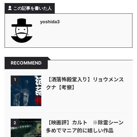
この記事を書いた人
yoshida3
RECOMMEND
【洒落怖殿堂入り】リョウメンス
1
クナ【考察】
【映画評】カルト ※除霊シーン
2
多めでマニア的に嬉しい作品