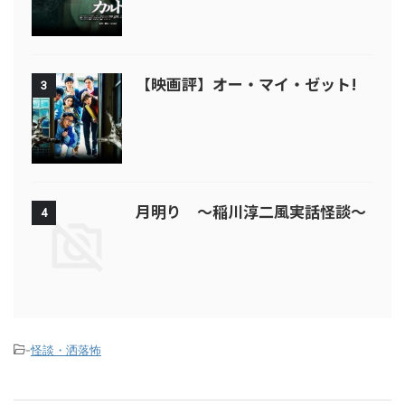
【映画評】オー・マイ・ゼット!
3
月明り ～稲川淳二風実話怪談～
4
-
怪談・洒落怖