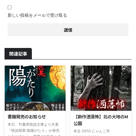
新しい投稿をメールで受け取る
関連記事
書籍発売のお知らせ
【新作洒落怖】北の大地のM
公園
本日、竹書房怪談文庫より共著
『怪談因果 陰陽がたり』が発売
本文 0970 にゃんこ亭