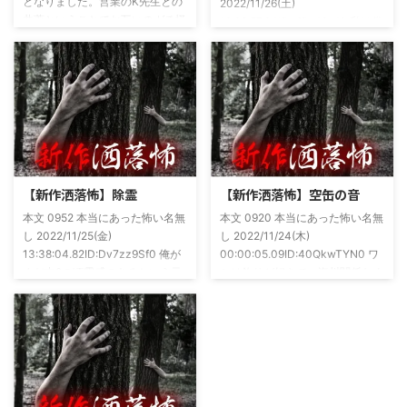
となりました。営業のK先生との
2022/11/26(土)
共著ということでお互いのガチ怪
19:26:57.94ID:xfRv42sJ0 私は俗
談を持ち寄っての渾身の一冊を仕
に言うオカルト系な話がまあまあ
上げましたので内容の濃さ・面白
好きで、最近占いとかを副業で始
さは保証します。ぜひともご購入
めてた。今はちょっとメンタルの
くださいませ。 書影かっこいい
状況やらで退いたけど実力試しも
ですね！帯の煽り文句も最高です
かねてSNSでフォロワー相手に占
(^^)v購入ページ
いとかしていたもんです。実力
https://amzn.to/49NrwuE特設ペ
は・・・ありがたいことに当たっ
ージ
た！ドンピシャ！と嬉しい声もあ
https://note.com/takeshobo/n/nf
りましたわ・・ そんな時に知り
【新作洒落怖】除霊
【新作洒落怖】空缶の音
54ee5238af1
合ったのが大学生のAちゃん。彼
本文 0952 本当にあった怖い名無
本文 0920 本当にあった怖い名無
女もオカルト系な話が好きで(そ
し 2022/11/25(金)
し 2022/11/24(木)
もそも仲良くなったのは北の大地
13:38:04.82ID:Dv7zz9Sf0 俺が
00:00:05.09ID:40QkwTYN0 ワ
が舞台の金塊を巡る漫画)ちょく
まだ中2の頃霊感のあるという元
シは釣りが好きで、海川関係なく
ちょく仲良 ...
友達との話。その自称霊感少年
やってた。それが川に行かなくな
(以後A)は頻繁に「あ、あそこに
った原因の話。 その昔。当時、
いる」だとか誰もおらんとこに挨
川釣りをよくしていた。 仕事が
拶したりなどなんかわざとらしい
夜遅くなることが多く、立地が自
感じがあって当然ながら信じてな
宅〜職場〜釣り場、な位置関係と
かった。でもいいやつではあった
なるその川。職場からでも1時間
し頻繁に遊びに行ったりもして
程度かかる為、仕事終わりにその