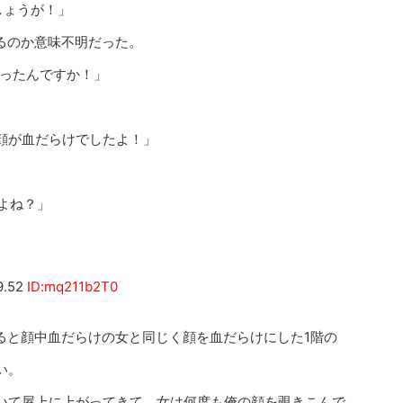
しょうが！」
るのか意味不明だった。
ったんですか！」
顔が血だらけでしたよ！」
よね？」
9.52
ID:mq211b2T0
ると顔中血だらけの女と同じく顔を血だらけにした1階の
い。
いて屋上に上がってきて、女は何度も俺の顔を覗きこんで