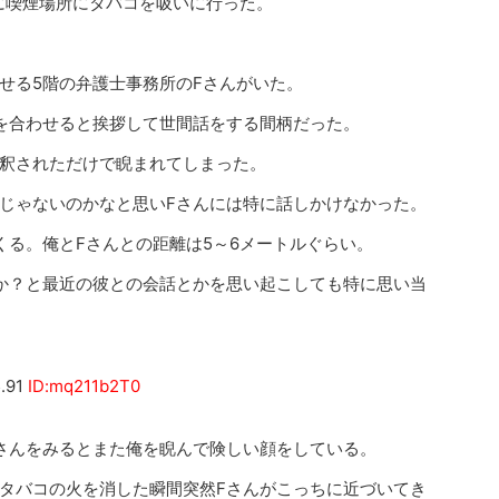
間に喫煙場所にタバコを吸いに行った。
せる5階の弁護士事務所のFさんがいた。
を合わせると挨拶して世間話をする間柄だった。
釈されただけで睨まれてしまった。
じゃないのかなと思いFさんには特に話しかけなかった。
くる。俺とFさんとの距離は5～6メートルぐらい。
か？と最近の彼との会話とかを思い起こしても特に思い当
.91
ID:mq211b2T0
さんをみるとまた俺を睨んで険しい顔をしている。
タバコの火を消した瞬間突然Fさんがこっちに近づいてき