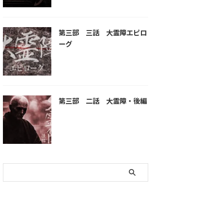
第三部 三話 大霊障エピロ
ーグ
第三部 二話 大霊障・後編