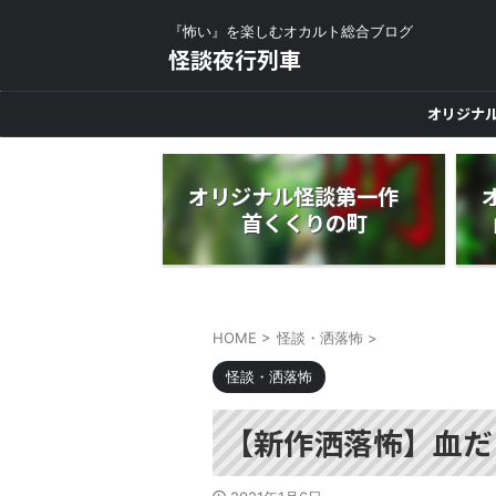
『怖い』を楽しむオカルト総合ブログ
怪談夜行列車
オリジナ
オリジナル怪談第一作
首くくりの町
HOME
>
怪談・洒落怖
>
怪談・洒落怖
【新作洒落怖】血だ