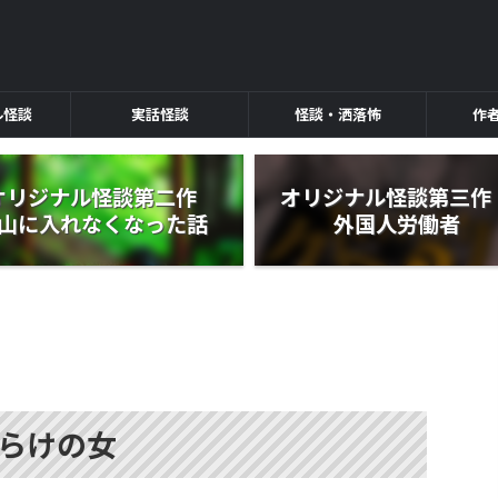
ル怪談
実話怪談
怪談・洒落怖
作
オリジナル怪談第二作
オリジナル怪談第三
山に入れなくなった話
外国人労働者
らけの女