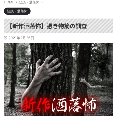
HOME
>
怪談・洒落怖
>
怪談・洒落怖
【新作洒落怖】憑き物筋の調査
2021年2月25日