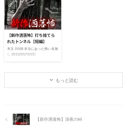
拶したりなどなんかわざとらしい
夜遅くなることが多く、立地が自
感じがあって当然ながら信じてな
宅〜職場〜釣り場、な位置関係と
かった。でもいいやつではあった
なるその川。職場からでも1時間
し頻繁に遊びに行ったりもして
程度かかる為、仕事終わりにその
た。 そしてゴールデンウィーク
まま釣り場近くで車で寝て、朝に
前にまた胡散臭い話をAに聞かさ
なると川に入る、なんて事をして
【新作洒落怖】打ち捨てら
れた。要約するとこの前霊が見え
いた。 0928 本当にあった怖い名
れたトンネル【短編】
た時に必死に念じたら除霊できた
無し 2022/11/24(木)
本文 0068 本当にあった怖い名無
っていう話だった。その時数人で
00:06:03.06 ...
し 2022/05/15(日)
い ...
23:12:08.93ID:yqoRKOv60 山形
県O地方にある山の話。そこはか
つて大規模林道計画の頓挫によっ
て打ち捨てられたトンネルがあ
もっと読む
る。陸の孤島と呼ばれたその地区
と隣の市を繋ぐ林道として計画さ
れたのだが開通することなく計画
は取りやめられてしまった。なん
でも特別天然記念物の生息域と重
なる為、生体保護の観点から工事
継続が不可能となってしまったら
【新作洒落怖】深夜の峠
しい。 そこに残ったのは無責任