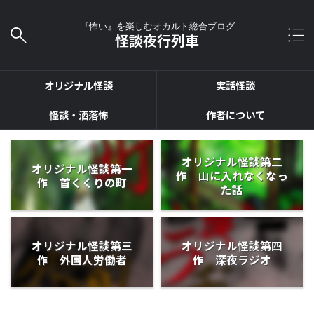
『怖い』を楽しむオカルト総合ブログ
怪談夜行列車
オリジナル怪談
実話怪談
怪談・洒落怖
作者について
オリジナル怪談第二
オリジナル怪談第一
作 山に入れなくなっ
作 首くくりの町
た話
オリジナル怪談第三
オリジナル怪談第四
作 外国人労働者
作 深夜ラジオ