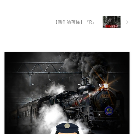
に生み出され捨てられた人工物の
抜け殻たち。誰も通らない道路。
水 ...
【新作洒落怖】『R』