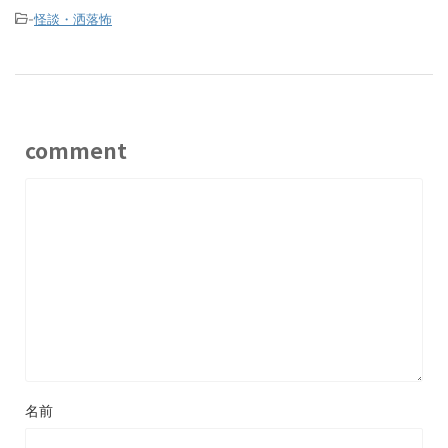
-
怪談・洒落怖
comment
名前