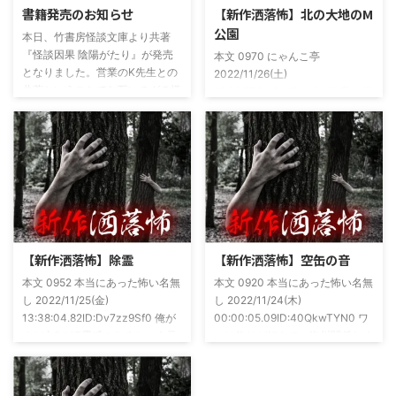
書籍発売のお知らせ
【新作洒落怖】北の大地のM
公園
本日、竹書房怪談文庫より共著
『怪談因果 陰陽がたり』が発売
本文 0970 にゃんこ亭
となりました。営業のK先生との
2022/11/26(土)
共著ということでお互いのガチ怪
19:26:57.94ID:xfRv42sJ0 私は俗
談を持ち寄っての渾身の一冊を仕
に言うオカルト系な話がまあまあ
上げましたので内容の濃さ・面白
好きで、最近占いとかを副業で始
さは保証します。ぜひともご購入
めてた。今はちょっとメンタルの
くださいませ。 書影かっこいい
状況やらで退いたけど実力試しも
ですね！帯の煽り文句も最高です
かねてSNSでフォロワー相手に占
(^^)v購入ページ
いとかしていたもんです。実力
https://amzn.to/49NrwuE特設ペ
は・・・ありがたいことに当たっ
ージ
た！ドンピシャ！と嬉しい声もあ
https://note.com/takeshobo/n/nf
りましたわ・・ そんな時に知り
【新作洒落怖】除霊
【新作洒落怖】空缶の音
54ee5238af1
合ったのが大学生のAちゃん。彼
本文 0952 本当にあった怖い名無
本文 0920 本当にあった怖い名無
女もオカルト系な話が好きで(そ
し 2022/11/25(金)
し 2022/11/24(木)
もそも仲良くなったのは北の大地
13:38:04.82ID:Dv7zz9Sf0 俺が
00:00:05.09ID:40QkwTYN0 ワ
が舞台の金塊を巡る漫画)ちょく
まだ中2の頃霊感のあるという元
シは釣りが好きで、海川関係なく
ちょく仲良 ...
友達との話。その自称霊感少年
やってた。それが川に行かなくな
(以後A)は頻繁に「あ、あそこに
った原因の話。 その昔。当時、
いる」だとか誰もおらんとこに挨
川釣りをよくしていた。 仕事が