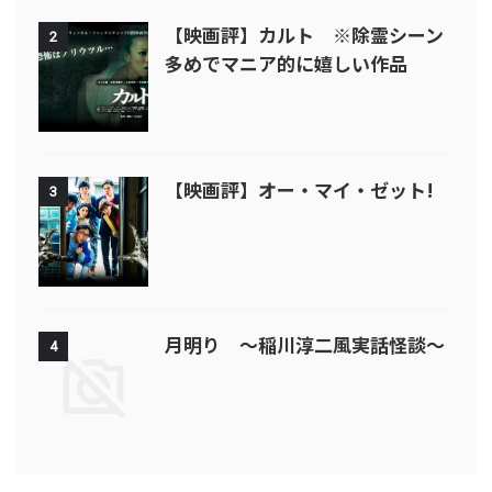
【映画評】カルト ※除霊シーン
2
多めでマニア的に嬉しい作品
【映画評】オー・マイ・ゼット!
3
月明り ～稲川淳二風実話怪談～
4