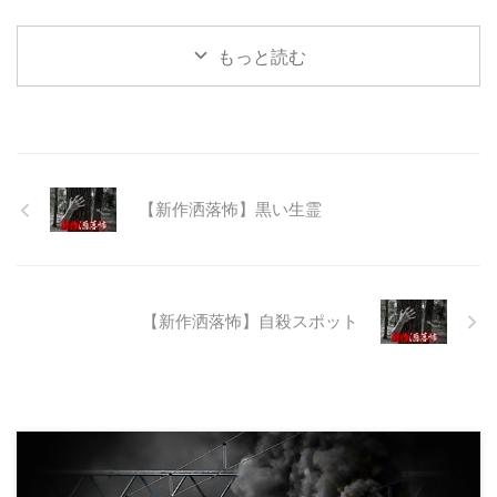
つて大規模林道計画の頓挫によっ
て打ち捨てられたトンネルがあ
もっと読む
る。陸の孤島と呼ばれたその地区
と隣の市を繋ぐ林道として計画さ
れたのだが開通することなく計画
は取りやめられてしまった。なん
でも特別天然記念物の生息域と重
なる為、生体保護の観点から工事
継続が不可能となってしまったら
【新作洒落怖】黒い生霊
しい。 そこに残ったのは無責任
に生み出され捨てられた人工物の
抜け殻たち。誰も通らない道路。
水 ...
【新作洒落怖】自殺スポット