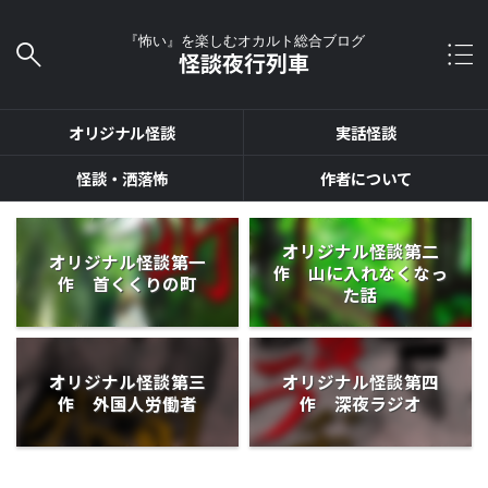
『怖い』を楽しむオカルト総合ブログ
怪談夜行列車
オリジナル怪談
実話怪談
怪談・洒落怖
作者について
オリジナル怪談第二
オリジナル怪談第一
作 山に入れなくなっ
作 首くくりの町
た話
オリジナル怪談第三
オリジナル怪談第四
作 外国人労働者
作 深夜ラジオ