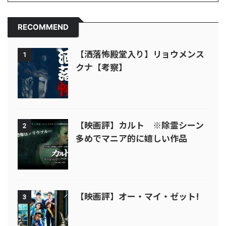
RECOMMEND
【洒落怖殿堂入り】リョウメンス
1
クナ【考察】
【映画評】カルト ※除霊シーン
2
多めでマニア的に嬉しい作品
【映画評】オー・マイ・ゼット!
3