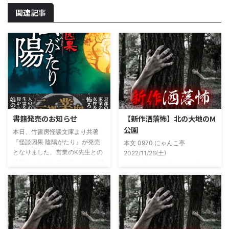
関連記事
書籍発売のお知らせ
【新作洒落怖】北の大地のM
公園
本日、竹書房怪談文庫より共著
『怪談因果 陰陽がたり』が発売
本文 0970 にゃんこ亭
となりました。営業のK先生との
2022/11/26(土)
共著ということでお互いのガチ怪
19:26:57.94ID:xfRv42sJ0 私は俗
談を持ち寄っての渾身の一冊を仕
に言うオカルト系な話がまあまあ
上げましたので内容の濃さ・面白
好きで、最近占いとかを副業で始
さは保証します。ぜひともご購入
めてた。今はちょっとメンタルの
くださいませ。 書影かっこいい
状況やらで退いたけど実力試しも
ですね！帯の煽り文句も最高です
かねてSNSでフォロワー相手に占
(^^)v購入ページ
いとかしていたもんです。実力