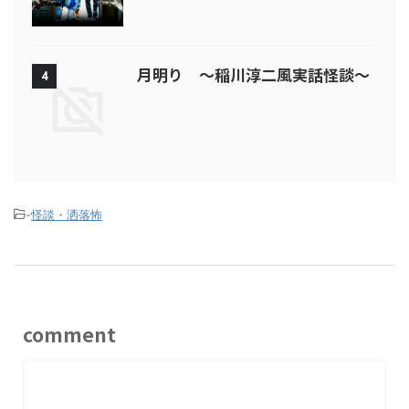
月明り ～稲川淳二風実話怪談～
4
-
怪談・洒落怖
comment