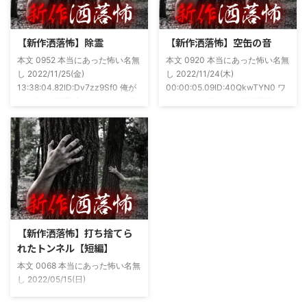
https://amzn.to/49NrwuE特設ペ
は・・・ありがたいことに当たっ
ージ
た！ドンピシャ！と嬉しい声もあ
https://note.com/takeshobo/n/nf
りましたわ・・ そんな時に知り
【新作洒落怖】除霊
【新作洒落怖】空缶の音
54ee5238af1
合ったのが大学生のAちゃん。彼
本文 0952 本当にあった怖い名無
本文 0920 本当にあった怖い名無
女もオカルト系な話が好きで(そ
し 2022/11/25(金)
し 2022/11/24(木)
もそも仲良くなったのは北の大地
13:38:04.82ID:Dv7zz9Sf0 俺が
00:00:05.09ID:40QkwTYN0 ワ
が舞台の金塊を巡る漫画)ちょく
まだ中2の頃霊感のあるという元
シは釣りが好きで、海川関係なく
ちょく仲良 ...
友達との話。その自称霊感少年
やってた。それが川に行かなくな
(以後A)は頻繁に「あ、あそこに
った原因の話。 その昔。当時、
いる」だとか誰もおらんとこに挨
川釣りをよくしていた。 仕事が
拶したりなどなんかわざとらしい
夜遅くなることが多く、立地が自
感じがあって当然ながら信じてな
宅〜職場〜釣り場、な位置関係と
かった。でもいいやつではあった
なるその川。職場からでも1時間
し頻繁に遊びに行ったりもして
程度かかる為、仕事終わりにその
た。 そしてゴールデンウィーク
まま釣り場近くで車で寝て、朝に
前にまた胡散臭い話をAに聞かさ
なると川に入る、なんて事をして
【新作洒落怖】打ち捨てら
れた。要約するとこの前霊が見え
いた。 0928 本当にあった怖い名
れたトンネル【短編】
た時に必死に念じたら除霊できた
無し 2022/11/24(木)
本文 0068 本当にあった怖い名無
っていう話だった。その時数人で
00:06:03.06 ...
し 2022/05/15(日)
い ...
23:12:08.93ID:yqoRKOv60 山形
県O地方にある山の話。そこはか