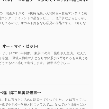
日の【映画評】来る ※気持ち悪い人間関係＋超絶エンタメに続
霊エンターテイメント作品をレビュー。低予算ながらしっかり
メしてるので、オカルト好きなら必見の作品ですぞ。※知らな
】オー・マイ・ゼット!
ゼット! 2016年制作。 東京03の角田晃広さん主演。 なんだ
う序盤。 登場人物達の人となりや背景が描写されるも全員うさ
うでもいい感じで進行します。 後半15分ぐら ...
～稲川淳二風実話怪談～
は、世に言うところの幼馴染ってやつでした。 とは言っても、
一緒で小学校中学校と同じクラスで……なんていう甘酸っぱい