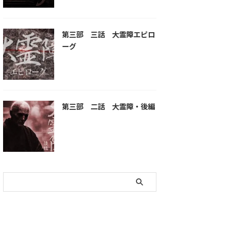
第三部 三話 大霊障エピロ
ーグ
第三部 二話 大霊障・後編