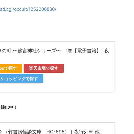
ead.cgi/occult/1252200880/
りの町 〜篠宮神社シリーズ〜 1巻【電子書籍】[ 夜
]
zonで探す
楽天市場で探す
ooショッピングで探す
書籍化中！
 （竹書房怪談文庫 HO-695） [ 夜行列車 他 ]