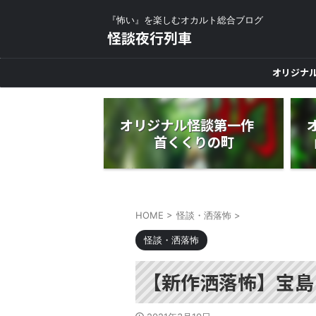
『怖い』を楽しむオカルト総合ブログ
怪談夜行列車
オリジナ
オリジナル怪談第一作
首くくりの町
HOME
>
怪談・洒落怖
>
怪談・洒落怖
【新作洒落怖】宝島