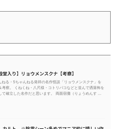
殿堂入り】リョウメンスクナ【考察】
ゃんねる・5ちゃんねる発祥の名作怪談「リョウメンスクナ」を
＆考察。 くねくね・八尺様・コトリバコなどと並んで洒落怖を
て確立した名作だと思います。 両面宿儺（りょうめんす ...
】カルト ※除霊シーン多めでマニア的に嬉しい作