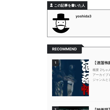
この記事を書いた人
yoshida3
RECOMMEND
【洒落怖
1
概要 2ち
アーカイブ
ジャンルとし
【映画評
2