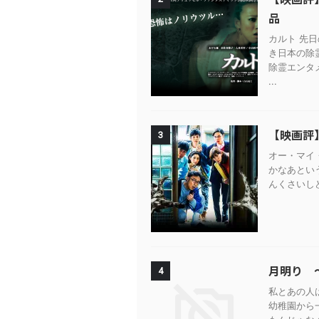
品
カルト 先
き日本の除
除霊エンタ
...
【映画評
3
オー・マイ・
かなあとい
んくさいしど
月明り 
4
私とあの人
幼稚園から