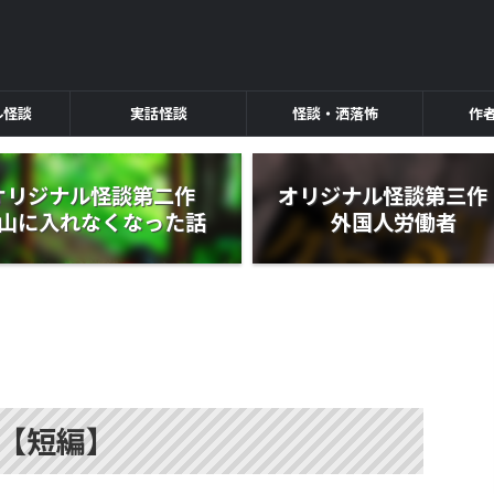
ル怪談
実話怪談
怪談・洒落怖
作
オリジナル怪談第二作
オリジナル怪談第三
山に入れなくなった話
外国人労働者
【短編】