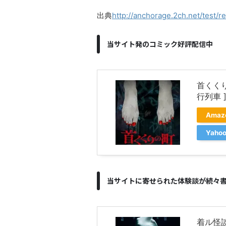
出典
http://anchorage.2ch.net/test/r
当サイト発のコミック好評配信中
首くく
行列車 
Ama
Yah
当サイトに寄せられた体験談が続々
着ル怪談