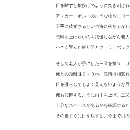
目を離すと槍投げのように突き刺され
アンカー・ボルトのような物や、ロー
下手に後ずさるといつ海に落ちるかわ
悲鳴を上げたいのを我慢しながら老人
小さく畳んだ釣り竿とクーラーボック
そして老人が手にした三又を振り上げ
俺との距離は２～３ｍ、表情は相変わ
目を凝らしてもよく見えないような雰
俺も防御するように両手を上げ、三又
十分なスペースがあるかを確認するた
その後すぐに目を戻すと、今まで目の