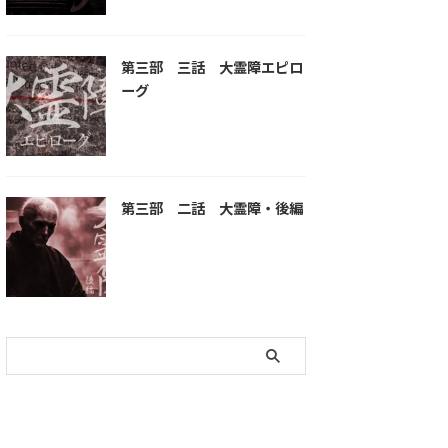
第三部 三話 大霊障エピロ
ーグ
第三部 二話 大霊障・後編