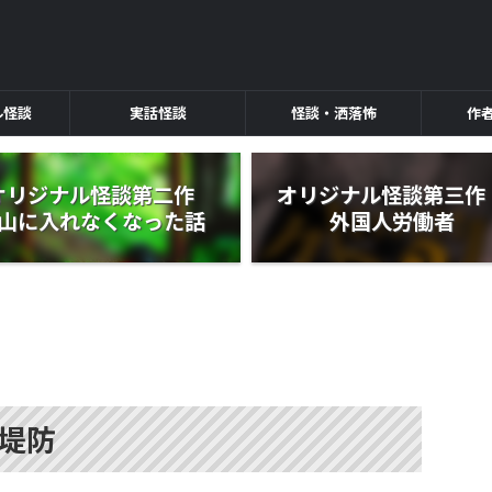
ル怪談
実話怪談
怪談・洒落怖
作
オリジナル怪談第二作
オリジナル怪談第三
山に入れなくなった話
外国人労働者
堤防