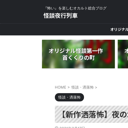
『怖い』を楽しむオカルト総合ブログ
怪談夜行列車
オリジナ
オリジナル怪談第一作
首くくりの町
HOME
>
怪談・洒落怖
>
怪談・洒落怖
【新作洒落怖】夜の