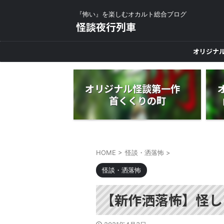
『怖い』を楽しむオカルト総合ブログ
怪談夜行列車
オリジナ
オリジナル怪談第一作
首くくりの町
HOME
>
怪談・洒落怖
>
怪談・洒落怖
【新作洒落怖】怪し