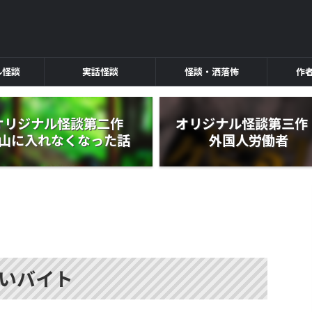
ル怪談
実話怪談
怪談・洒落怖
作
オリジナル怪談第二作
オリジナル怪談第三
山に入れなくなった話
外国人労働者
いバイト