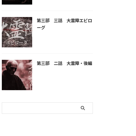
第三部 三話 大霊障エピロ
ーグ
第三部 二話 大霊障・後編