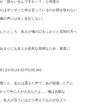
が「誰かいるんですか～？」と何度か
らはボソボソと何を言っているのか聞き取れない
俺の声には全く反応しない。
したところ、友人が俺の口をふさぐと玄関の方へ
あまりにも友人が必死な形相なため、素直に
) 23:15:24 ID:fTrjVEJX0
聞くと、友人は震えた声で「あの部屋…ドアに
やって中に人が入るんだよ…」俺は近眼な
、友人が言うにはどう考えても人が出入り