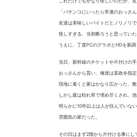
これだけでもかなり怪しいのだが、友
「パチンコにいったら常連のおっさん
友達は美味しいバイトだとノリノリで
怪しすぎる。当初断ろうと思っていた
うえに、丁度PCのグラボとHDを新
当日、新幹線のチケットや片付けの手
おっさんから貰い、俺達は某政令指定
現地に着くと家はかなり広かった、敷
しかし庭は枯れ草で埋め尽くされ、池
明らかに10年以上は人が住んでいな
雰囲気の家だった。
その日はまず2階から片付ける事にし