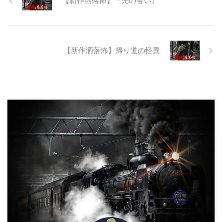
【新作洒落怖】『光の誓い』
しい。 そこに残ったのは無責任
に生み出され捨てられた人工物の
抜け殻たち。誰も通らない道路。
水 ...
【新作洒落怖】帰り道の怪異