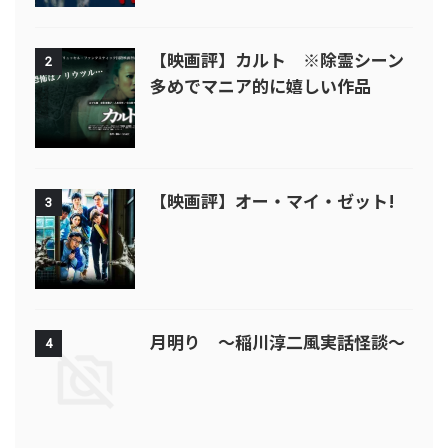
【映画評】カルト ※除霊シーン
2
多めでマニア的に嬉しい作品
【映画評】オー・マイ・ゼット!
3
月明り ～稲川淳二風実話怪談～
4