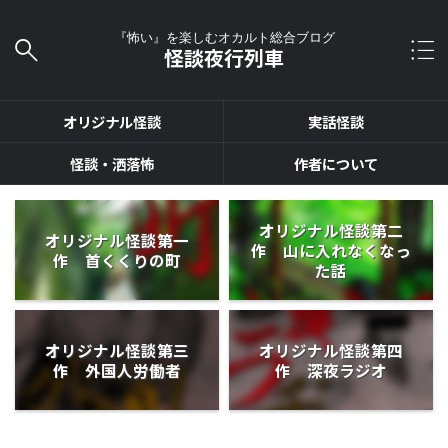
『怖い』を楽しむオカルト総合ブログ
怪談夜行列車
オリジナル怪談
実話怪談
怪談・洒落怖
作者について
オリジナル怪談第二
オリジナル怪談第一
作 山に入れなくなっ
作 首くくりの町
た話
オリジナル怪談第三
オリジナル怪談第四
作 外国人労働者
作 深夜ラジオ