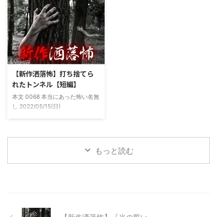
いる」だとか誰もおらんとこに挨
川釣りをよくしていた。 仕事が
拶したりなどなんかわざとらしい
夜遅くなることが多く、立地が自
感じがあって当然ながら信じてな
宅〜職場〜釣り場、な位置関係と
かった。でもいいやつではあった
なるその川。職場からでも1時間
し頻繁に遊びに行ったりもして
程度かかる為、仕事終わりにその
た。 そしてゴールデンウィーク
まま釣り場近くで車で寝て、朝に
前にまた胡散臭い話をAに聞かさ
なると川に入る、なんて事をして
【新作洒落怖】打ち捨てら
れた。要約するとこの前霊が見え
いた。 0928 本当にあった怖い名
れたトンネル【短編】
た時に必死に念じたら除霊できた
無し 2022/11/24(木)
本文 0068 本当にあった怖い名無
っていう話だった。その時数人で
00:06:03.06 ...
し 2022/05/15(日)
い ...
23:12:08.93ID:yqoRKOv60 山形
県O地方にある山の話。そこはか
つて大規模林道計画の頓挫によっ
て打ち捨てられたトンネルがあ
もっと読む
る。陸の孤島と呼ばれたその地区
と隣の市を繋ぐ林道として計画さ
れたのだが開通することなく計画
は取りやめられてしまった。なん
でも特別天然記念物の生息域と重
なる為、生体保護の観点から工事
継続が不可能となってしまったら