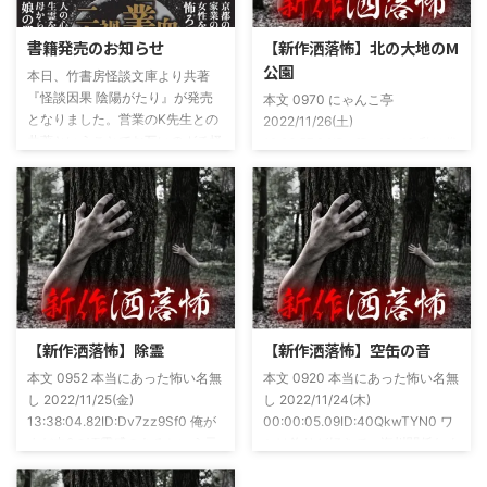
書籍発売のお知らせ
【新作洒落怖】北の大地のM
公園
本日、竹書房怪談文庫より共著
『怪談因果 陰陽がたり』が発売
本文 0970 にゃんこ亭
となりました。営業のK先生との
2022/11/26(土)
共著ということでお互いのガチ怪
19:26:57.94ID:xfRv42sJ0 私は俗
談を持ち寄っての渾身の一冊を仕
に言うオカルト系な話がまあまあ
上げましたので内容の濃さ・面白
好きで、最近占いとかを副業で始
さは保証します。ぜひともご購入
めてた。今はちょっとメンタルの
くださいませ。 書影かっこいい
状況やらで退いたけど実力試しも
ですね！帯の煽り文句も最高です
かねてSNSでフォロワー相手に占
(^^)v購入ページ
いとかしていたもんです。実力
https://amzn.to/49NrwuE特設ペ
は・・・ありがたいことに当たっ
ージ
た！ドンピシャ！と嬉しい声もあ
https://note.com/takeshobo/n/nf
りましたわ・・ そんな時に知り
【新作洒落怖】除霊
【新作洒落怖】空缶の音
54ee5238af1
合ったのが大学生のAちゃん。彼
本文 0952 本当にあった怖い名無
本文 0920 本当にあった怖い名無
女もオカルト系な話が好きで(そ
し 2022/11/25(金)
し 2022/11/24(木)
もそも仲良くなったのは北の大地
13:38:04.82ID:Dv7zz9Sf0 俺が
00:00:05.09ID:40QkwTYN0 ワ
が舞台の金塊を巡る漫画)ちょく
まだ中2の頃霊感のあるという元
シは釣りが好きで、海川関係なく
ちょく仲良 ...
友達との話。その自称霊感少年
やってた。それが川に行かなくな
(以後A)は頻繁に「あ、あそこに
った原因の話。 その昔。当時、