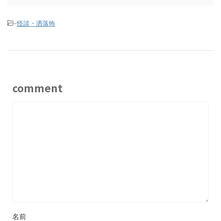
-
怪談・洒落怖
comment
名前