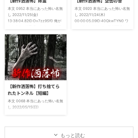
【新作洒落怖】除霊
【新作洒落怖】空缶の音
54ee5238af1
合ったのが大学生のAちゃん。彼
本文 0952 本当にあった怖い名無
本文 0920 本当にあった怖い名無
女もオカルト系な話が好きで(そ
し 2022/11/25(金)
し 2022/11/24(木)
もそも仲良くなったのは北の大地
13:38:04.82ID:Dv7zz9Sf0 俺が
00:00:05.09ID:40QkwTYN0 ワ
が舞台の金塊を巡る漫画)ちょく
まだ中2の頃霊感のあるという元
シは釣りが好きで、海川関係なく
ちょく仲良 ...
友達との話。その自称霊感少年
やってた。それが川に行かなくな
(以後A)は頻繁に「あ、あそこに
った原因の話。 その昔。当時、
いる」だとか誰もおらんとこに挨
川釣りをよくしていた。 仕事が
拶したりなどなんかわざとらしい
夜遅くなることが多く、立地が自
感じがあって当然ながら信じてな
宅〜職場〜釣り場、な位置関係と
かった。でもいいやつではあった
なるその川。職場からでも1時間
し頻繁に遊びに行ったりもして
程度かかる為、仕事終わりにその
た。 そしてゴールデンウィーク
まま釣り場近くで車で寝て、朝に
前にまた胡散臭い話をAに聞かさ
なると川に入る、なんて事をして
【新作洒落怖】打ち捨てら
れた。要約するとこの前霊が見え
いた。 0928 本当にあった怖い名
れたトンネル【短編】
た時に必死に念じたら除霊できた
無し 2022/11/24(木)
本文 0068 本当にあった怖い名無
っていう話だった。その時数人で
00:06:03.06 ...
し 2022/05/15(日)
い ...
23:12:08.93ID:yqoRKOv60 山形
県O地方にある山の話。そこはか
つて大規模林道計画の頓挫によっ
て打ち捨てられたトンネルがあ
もっと読む
る。陸の孤島と呼ばれたその地区