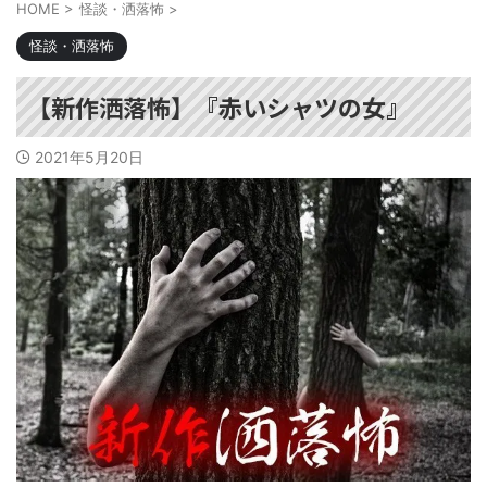
HOME
>
怪談・洒落怖
>
怪談・洒落怖
【新作洒落怖】『赤いシャツの女』
2021年5月20日