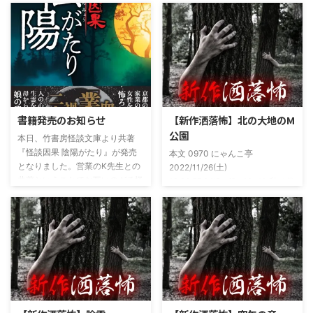
書籍発売のお知らせ
【新作洒落怖】北の大地のM
公園
本日、竹書房怪談文庫より共著
『怪談因果 陰陽がたり』が発売
本文 0970 にゃんこ亭
となりました。営業のK先生との
2022/11/26(土)
共著ということでお互いのガチ怪
19:26:57.94ID:xfRv42sJ0 私は俗
談を持ち寄っての渾身の一冊を仕
に言うオカルト系な話がまあまあ
上げましたので内容の濃さ・面白
好きで、最近占いとかを副業で始
さは保証します。ぜひともご購入
めてた。今はちょっとメンタルの
くださいませ。 書影かっこいい
状況やらで退いたけど実力試しも
ですね！帯の煽り文句も最高です
かねてSNSでフォロワー相手に占
(^^)v購入ページ
いとかしていたもんです。実力
https://amzn.to/49NrwuE特設ペ
は・・・ありがたいことに当たっ
ージ
た！ドンピシャ！と嬉しい声もあ
https://note.com/takeshobo/n/nf
りましたわ・・ そんな時に知り