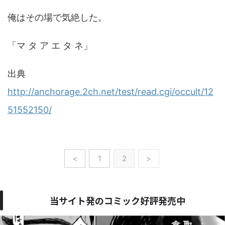
俺はその場で気絶した。
「マ タ ア エ タ ネ」
出典
http://anchorage.2ch.net/test/read.cgi/occult/12
51552150/
<
1
2
>
当サイト発のコミック好評発売中