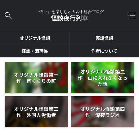
『怖い』を楽しむオカルト総合ブログ
怪談夜行列車
オリジナル怪談
実話怪談
怪談・洒落怖
作者について
オリジナル怪談第二
オリジナル怪談第一
作 山に入れなくなっ
作 首くくりの町
た話
オリジナル怪談第三
オリジナル怪談第四
作 外国人労働者
作 深夜ラジオ