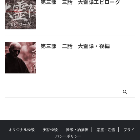
第三部 三話 大霊障エピローグ
第三部 二話 大霊障・後編
オリジナル怪談
実話怪談
怪談・洒落怖
悪霊・怨霊
プライ
バシーポリシー