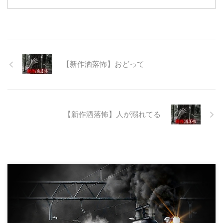
と隣の市を繋ぐ林道として計画さ
れたのだが開通することなく計画
は取りやめられてしまった。なん
でも特別天然記念物の生息域と重
なる為、生体保護の観点から工事
継続が不可能となってしまったら
【新作洒落怖】おどって
しい。 そこに残ったのは無責任
に生み出され捨てられた人工物の
抜け殻たち。誰も通らない道路。
水 ...
【新作洒落怖】人が溺れてる