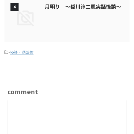
月明り ～稲川淳二風実話怪談～
4
-
怪談・洒落怖
comment