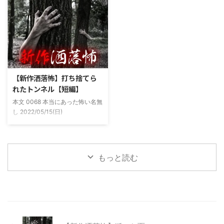
(以後A)は頻繁に「あ、あそこに
った原因の話。 その昔。当時、
いる」だとか誰もおらんとこに挨
川釣りをよくしていた。 仕事が
拶したりなどなんかわざとらしい
夜遅くなることが多く、立地が自
感じがあって当然ながら信じてな
宅〜職場〜釣り場、な位置関係と
かった。でもいいやつではあった
なるその川。職場からでも1時間
し頻繁に遊びに行ったりもして
程度かかる為、仕事終わりにその
た。 そしてゴールデンウィーク
まま釣り場近くで車で寝て、朝に
前にまた胡散臭い話をAに聞かさ
なると川に入る、なんて事をして
【新作洒落怖】打ち捨てら
れた。要約するとこの前霊が見え
いた。 0928 本当にあった怖い名
れたトンネル【短編】
た時に必死に念じたら除霊できた
無し 2022/11/24(木)
本文 0068 本当にあった怖い名無
っていう話だった。その時数人で
00:06:03.06 ...
し 2022/05/15(日)
い ...
23:12:08.93ID:yqoRKOv60 山形
県O地方にある山の話。そこはか
つて大規模林道計画の頓挫によっ
て打ち捨てられたトンネルがあ
もっと読む
る。陸の孤島と呼ばれたその地区
と隣の市を繋ぐ林道として計画さ
れたのだが開通することなく計画
は取りやめられてしまった。なん
でも特別天然記念物の生息域と重
なる為、生体保護の観点から工事
継続が不可能となってしまったら