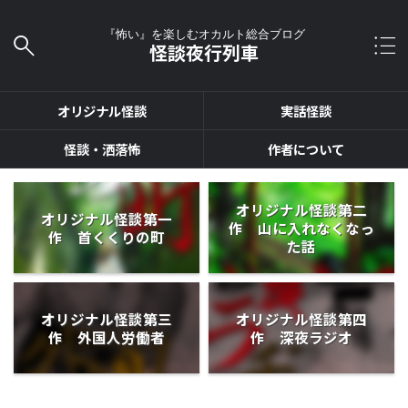
『怖い』を楽しむオカルト総合ブログ
怪談夜行列車
オリジナル怪談
実話怪談
怪談・洒落怖
作者について
オリジナル怪談第二
オリジナル怪談第一
作 山に入れなくなっ
作 首くくりの町
た話
オリジナル怪談第三
オリジナル怪談第四
作 外国人労働者
作 深夜ラジオ