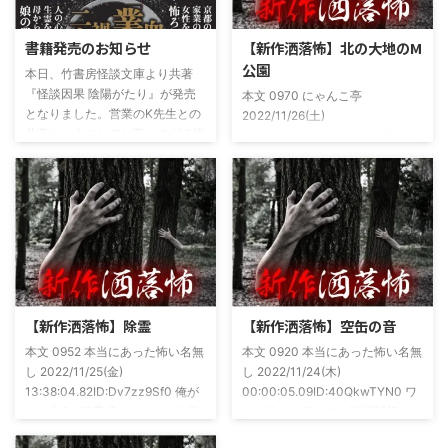
書籍発売のお知らせ
【新作洒落怖】北の大地のM
公園
本日、竹書房怪談文庫より共著
『怪談因果 陰陽がたり』が発売
本文 0970 にゃんこ亭
となりました。営業のK先生との
2022/11/26(土)
共著ということでお互いのガチ怪
19:26:57.94ID:xfRv42sJ0 私は俗
談を持ち寄っての渾身の一冊を仕
に言うオカルト系な話がまあまあ
上げましたので内容の濃さ・面白
好きで、最近占いとかを副業で始
さは保証します。ぜひともご購入
めてた。今はちょっとメンタルの
くださいませ。 書影かっこいい
状況やらで退いたけど実力試しも
ですね！帯の煽り文句も最高です
かねてSNSでフォロワー相手に占
(^^)v購入ページ
いとかしていたもんです。実力
https://amzn.to/49NrwuE特設ペ
は・・・ありがたいことに当たっ
ージ
た！ドンピシャ！と嬉しい声もあ
https://note.com/takeshobo/n/nf
りましたわ・・ そんな時に知り
【新作洒落怖】除霊
【新作洒落怖】空缶の音
54ee5238af1
合ったのが大学生のAちゃん。彼
本文 0952 本当にあった怖い名無
本文 0920 本当にあった怖い名無
女もオカルト系な話が好きで(そ
し 2022/11/25(金)
し 2022/11/24(木)
もそも仲良くなったのは北の大地
13:38:04.82ID:Dv7zz9Sf0 俺が
00:00:05.09ID:40QkwTYN0 ワ
が舞台の金塊を巡る漫画)ちょく
まだ中2の頃霊感のあるという元
シは釣りが好きで、海川関係なく
ちょく仲良 ...
友達との話。その自称霊感少年
やってた。それが川に行かなくな