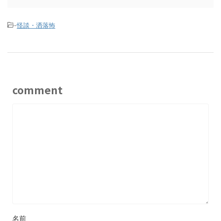
-
怪談・洒落怖
comment
名前