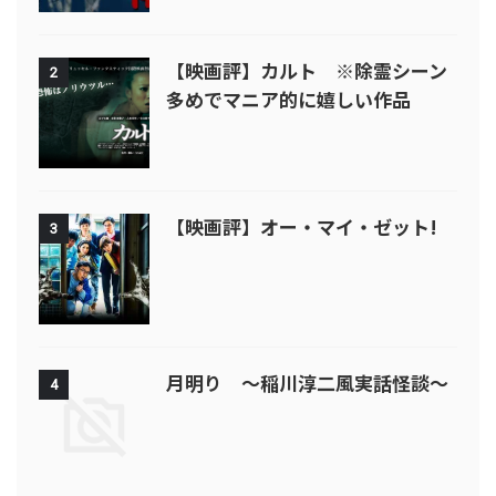
【映画評】カルト ※除霊シーン
2
多めでマニア的に嬉しい作品
【映画評】オー・マイ・ゼット!
3
月明り ～稲川淳二風実話怪談～
4