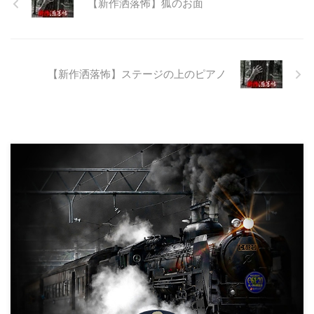
【新作洒落怖】狐のお面
しい。 そこに残ったのは無責任
に生み出され捨てられた人工物の
抜け殻たち。誰も通らない道路。
水 ...
【新作洒落怖】ステージの上のピアノ