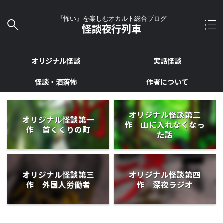
『怖い』を楽しむオカルト総合ブログ
怪談夜行列車
オリジナル怪談
実話怪談
怪談・洒落怖
作者について
オリジナル怪談第二
オリジナル怪談第一
作 山に入れなくなっ
作 首くくりの町
た話
オリジナル怪談第三
オリジナル怪談第四
作 外国人労働者
作 深夜ラジオ