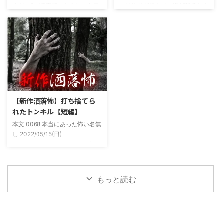
まだ中2の頃霊感のあるという元
シは釣りが好きで、海川関係なく
ちょく仲良 ...
友達との話。その自称霊感少年
やってた。それが川に行かなくな
(以後A)は頻繁に「あ、あそこに
った原因の話。 その昔。当時、
いる」だとか誰もおらんとこに挨
川釣りをよくしていた。 仕事が
拶したりなどなんかわざとらしい
夜遅くなることが多く、立地が自
感じがあって当然ながら信じてな
宅〜職場〜釣り場、な位置関係と
かった。でもいいやつではあった
なるその川。職場からでも1時間
し頻繁に遊びに行ったりもして
程度かかる為、仕事終わりにその
た。 そしてゴールデンウィーク
まま釣り場近くで車で寝て、朝に
前にまた胡散臭い話をAに聞かさ
なると川に入る、なんて事をして
【新作洒落怖】打ち捨てら
れた。要約するとこの前霊が見え
いた。 0928 本当にあった怖い名
れたトンネル【短編】
た時に必死に念じたら除霊できた
無し 2022/11/24(木)
本文 0068 本当にあった怖い名無
っていう話だった。その時数人で
00:06:03.06 ...
し 2022/05/15(日)
い ...
23:12:08.93ID:yqoRKOv60 山形
県O地方にある山の話。そこはか
つて大規模林道計画の頓挫によっ
て打ち捨てられたトンネルがあ
もっと読む
る。陸の孤島と呼ばれたその地区
と隣の市を繋ぐ林道として計画さ
れたのだが開通することなく計画
は取りやめられてしまった。なん