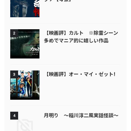
【映画評】カルト ※除霊シーン
2
多めでマニア的に嬉しい作品
【映画評】オー・マイ・ゼット!
3
月明り ～稲川淳二風実話怪談～
4