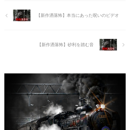
でも特別天然記念物の生息域と重
なる為、生体保護の観点から工事
継続が不可能となってしまったら
【新作洒落怖】本当にあった呪いのビデオ
しい。 そこに残ったのは無責任
に生み出され捨てられた人工物の
抜け殻たち。誰も通らない道路。
水 ...
【新作洒落怖】砂利を踏む音