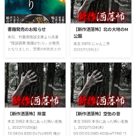
書籍発売のお知らせ
【新作洒落怖】北の大地のM
公園
本日、竹書房怪談文庫より共著
『怪談因果 陰陽がたり』が発売
本文 0970 にゃんこ亭
となりました。営業のK先生との
2022/11/26(土)
共著ということでお互いのガチ怪
19:26:57.94ID:xfRv42sJ0 私は俗
談を持ち寄っての渾身の一冊を仕
に言うオカルト系な話がまあまあ
上げましたので内容の濃さ・面白
好きで、最近占いとかを副業で始
さは保証します。ぜひともご購入
めてた。今はちょっとメンタルの
くださいませ。 書影かっこいい
状況やらで退いたけど実力試しも
ですね！帯の煽り文句も最高です
かねてSNSでフォロワー相手に占
(^^)v購入ページ
いとかしていたもんです。実力
https://amzn.to/49NrwuE特設ペ
は・・・ありがたいことに当たっ
ージ
た！ドンピシャ！と嬉しい声もあ
https://note.com/takeshobo/n/nf
りましたわ・・ そんな時に知り
【新作洒落怖】除霊
【新作洒落怖】空缶の音
54ee5238af1
合ったのが大学生のAちゃん。彼
本文 0952 本当にあった怖い名無
本文 0920 本当にあった怖い名無
女もオカルト系な話が好きで(そ
し 2022/11/25(金)
し 2022/11/24(木)
もそも仲良くなったのは北の大地
13:38:04.82ID:Dv7zz9Sf0 俺が
00:00:05.09ID:40QkwTYN0 ワ
が舞台の金塊を巡る漫画)ちょく