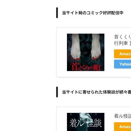
当サイト発のコミック好評配信中
首くく
行列車 
Ama
Yah
当サイトに寄せられた体験談が続々
着ル怪談
Ama