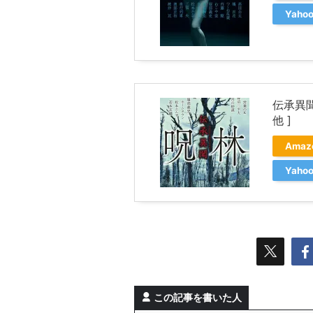
Yah
伝承異聞
他 ]
Ama
Yah
この記事を書いた人