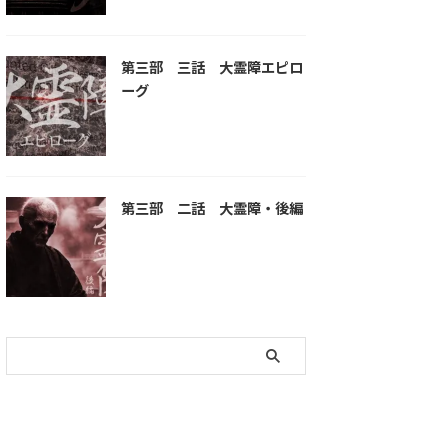
第三部 三話 大霊障エピロ
ーグ
第三部 二話 大霊障・後編