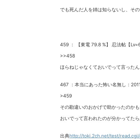
でも死んだ人を姉は知らないし、その
459 ： 【東電 79.8 %】 忍法帖【Lv=6,xx
>>458
ほらねじゃなくておいでって言ったん
467 ：本当にあった怖い名無し：2011/05/0
>459
その勘違いのおかげで助かったのかも
おいでって言われたのが分かってたら
出典
http://toki.2ch.net/test/read.c