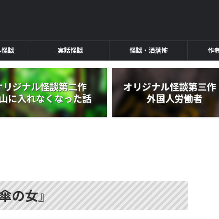
ル怪談
実話怪談
怪談・洒落怖
作
オリジナル怪談第二作
オリジナル怪談第三
山に入れなくなった話
外国人労働者
傘の女』