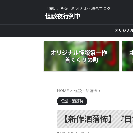
『怖い』を楽しむオカルト総合ブログ
怪談夜行列車
オリジナ
オリジナル怪談第一作
首くくりの町
HOME
>
怪談・洒落怖
>
怪談・洒落怖
【新作洒落怖】『日