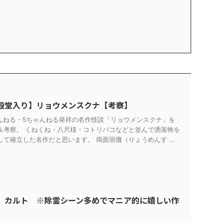
殿堂入り】リョウメンスクナ【考察】
ゃんねる・5ちゃんねる発祥の名作怪談「リョウメンスクナ」を
＆考察。 くねくね・八尺様・コトリバコなどと並んで洒落怖を
て確立した名作だと思います。 両面宿儺（りょうめんす ...
】カルト ※除霊シーン多めでマニア的に嬉しい作