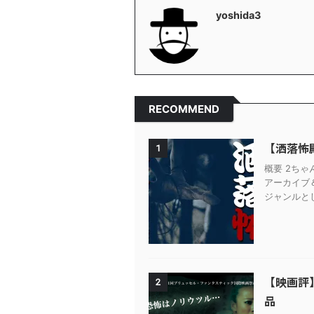
yoshida3
RECOMMEND
【洒落怖
1
概要 2ち
アーカイブ
ジャンルとし
【映画評
2
品