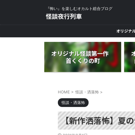
『怖い』を楽しむオカルト総合ブログ
怪談夜行列車
オリジナ
オリジナル怪談第一作
首くくりの町
HOME
>
怪談・洒落怖
>
怪談・洒落怖
【新作洒落怖】夏の