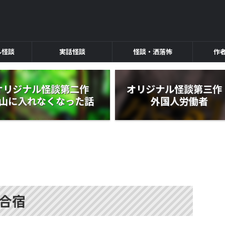
ル怪談
実話怪談
怪談・洒落怖
作
オリジナル怪談第二作
オリジナル怪談第三
山に入れなくなった話
外国人労働者
合宿