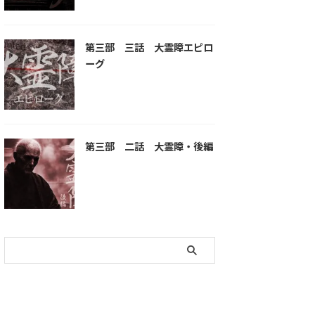
第三部 三話 大霊障エピロ
ーグ
第三部 二話 大霊障・後編