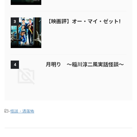
【映画評】オー・マイ・ゼット!
3
月明り ～稲川淳二風実話怪談～
4
-
怪談・洒落怖