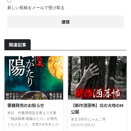
新しい投稿をメールで受け取る
関連記事
書籍発売のお知らせ
【新作洒落怖】北の大地のM
公園
本日、竹書房怪談文庫より共著
『怪談因果 陰陽がたり』が発売
本文 0970 にゃんこ亭
となりました。営業のK先生との
2022/11/26(土)
共著ということでお互いのガチ怪
19:26:57.94ID:xfRv42sJ0 私は俗