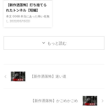
前にまた胡散臭い話をAに聞かさ
なると川に入る、なんて事をして
【新作洒落怖】打ち捨てら
れた。要約するとこの前霊が見え
いた。 0928 本当にあった怖い名
れたトンネル【短編】
た時に必死に念じたら除霊できた
無し 2022/11/24(木)
本文 0068 本当にあった怖い名無
っていう話だった。その時数人で
00:06:03.06 ...
し 2022/05/15(日)
い ...
23:12:08.93ID:yqoRKOv60 山形
県O地方にある山の話。そこはか
つて大規模林道計画の頓挫によっ
て打ち捨てられたトンネルがあ
もっと読む
る。陸の孤島と呼ばれたその地区
と隣の市を繋ぐ林道として計画さ
れたのだが開通することなく計画
は取りやめられてしまった。なん
でも特別天然記念物の生息域と重
なる為、生体保護の観点から工事
継続が不可能となってしまったら
【新作洒落怖】迷い道
しい。 そこに残ったのは無責任
に生み出され捨てられた人工物の
抜け殻たち。誰も通らない道路。
水 ...
【新作洒落怖】かごめかごめ