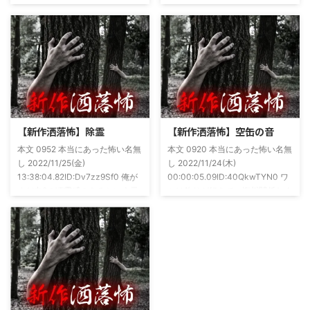
談を持ち寄っての渾身の一冊を仕
に言うオカルト系な話がまあまあ
上げましたので内容の濃さ・面白
好きで、最近占いとかを副業で始
さは保証します。ぜひともご購入
めてた。今はちょっとメンタルの
くださいませ。 書影かっこいい
状況やらで退いたけど実力試しも
ですね！帯の煽り文句も最高です
かねてSNSでフォロワー相手に占
(^^)v購入ページ
いとかしていたもんです。実力
https://amzn.to/49NrwuE特設ペ
は・・・ありがたいことに当たっ
ージ
た！ドンピシャ！と嬉しい声もあ
https://note.com/takeshobo/n/nf
りましたわ・・ そんな時に知り
【新作洒落怖】除霊
【新作洒落怖】空缶の音
54ee5238af1
合ったのが大学生のAちゃん。彼
本文 0952 本当にあった怖い名無
本文 0920 本当にあった怖い名無
女もオカルト系な話が好きで(そ
し 2022/11/25(金)
し 2022/11/24(木)
もそも仲良くなったのは北の大地
13:38:04.82ID:Dv7zz9Sf0 俺が
00:00:05.09ID:40QkwTYN0 ワ
が舞台の金塊を巡る漫画)ちょく
まだ中2の頃霊感のあるという元
シは釣りが好きで、海川関係なく
ちょく仲良 ...
友達との話。その自称霊感少年
やってた。それが川に行かなくな
(以後A)は頻繁に「あ、あそこに
った原因の話。 その昔。当時、
いる」だとか誰もおらんとこに挨
川釣りをよくしていた。 仕事が
拶したりなどなんかわざとらしい
夜遅くなることが多く、立地が自
感じがあって当然ながら信じてな
宅〜職場〜釣り場、な位置関係と
かった。でもいいやつではあった
なるその川。職場からでも1時間
し頻繁に遊びに行ったりもして
程度かかる為、仕事終わりにその
た。 そしてゴールデンウィーク
まま釣り場近くで車で寝て、朝に