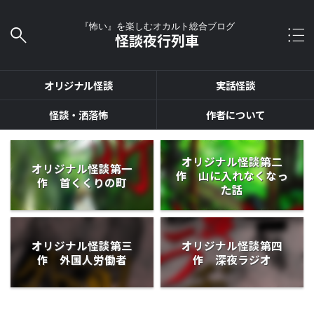
『怖い』を楽しむオカルト総合ブログ
怪談夜行列車
オリジナル怪談
実話怪談
怪談・洒落怖
作者について
オリジナル怪談第二
オリジナル怪談第一
作 山に入れなくなっ
作 首くくりの町
た話
オリジナル怪談第三
オリジナル怪談第四
作 外国人労働者
作 深夜ラジオ