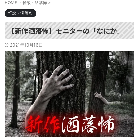
HOME
>
怪談・洒落怖
>
怪談・洒落怖
【新作洒落怖】モニターの「なにか」
2021年10月16日