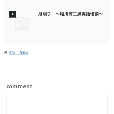
月明り ～稲川淳二風実話怪談～
4
-
怪談・洒落怖
comment