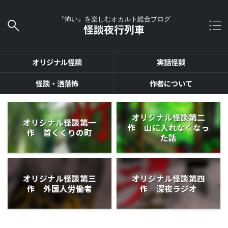
『怖い』を楽しむオカルト総合ブログ
怪談夜行列車
オリジナル怪談
実話怪談
怪談・洒落怖
作者について
オリジナル怪談第二
オリジナル怪談第一
作 山に入れなくなっ
作 首くくりの町
た話
オリジナル怪談第三
オリジナル怪談第四
作 外国人労働者
作 深夜ラジオ