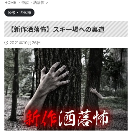
HOME
>
怪談・洒落怖
>
怪談・洒落怖
【新作洒落怖】スキー場への裏道
2021年10月26日