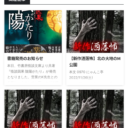
書籍発売のお知らせ
【新作洒落怖】北の大地のM
公園
本日、竹書房怪談文庫より共著
『怪談因果 陰陽がたり』が発売
本文 0970 にゃんこ亭
となりました。営業のK先生との
2022/11/26(土)
共著ということでお互いのガチ怪
19:26:57.94ID:xfRv42sJ0 私は俗
談を持ち寄っての渾身の一冊を仕
に言うオカルト系な話がまあまあ
上げましたので内容の濃さ・面白
好きで、最近占いとかを副業で始
さは保証します。ぜひともご購入
めてた。今はちょっとメンタルの
くださいませ。 書影かっこいい
状況やらで退いたけど実力試しも
ですね！帯の煽り文句も最高です
かねてSNSでフォロワー相手に占
(^^)v購入ページ
いとかしていたもんです。実力
https://amzn.to/49NrwuE特設ペ
は・・・ありがたいことに当たっ