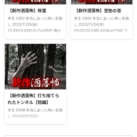
ージ
た！ドンピシャ！と嬉しい声もあ
https://note.com/takeshobo/n/nf
りましたわ・・ そんな時に知り
【新作洒落怖】除霊
【新作洒落怖】空缶の音
54ee5238af1
合ったのが大学生のAちゃん。彼
本文 0952 本当にあった怖い名無
本文 0920 本当にあった怖い名無
女もオカルト系な話が好きで(そ
し 2022/11/25(金)
し 2022/11/24(木)
もそも仲良くなったのは北の大地
13:38:04.82ID:Dv7zz9Sf0 俺が
00:00:05.09ID:40QkwTYN0 ワ
が舞台の金塊を巡る漫画)ちょく
まだ中2の頃霊感のあるという元
シは釣りが好きで、海川関係なく
ちょく仲良 ...
友達との話。その自称霊感少年
やってた。それが川に行かなくな
(以後A)は頻繁に「あ、あそこに
った原因の話。 その昔。当時、
いる」だとか誰もおらんとこに挨
川釣りをよくしていた。 仕事が
拶したりなどなんかわざとらしい
夜遅くなることが多く、立地が自
感じがあって当然ながら信じてな
宅〜職場〜釣り場、な位置関係と
かった。でもいいやつではあった
なるその川。職場からでも1時間
し頻繁に遊びに行ったりもして
程度かかる為、仕事終わりにその
た。 そしてゴールデンウィーク
まま釣り場近くで車で寝て、朝に
前にまた胡散臭い話をAに聞かさ
なると川に入る、なんて事をして
【新作洒落怖】打ち捨てら
れた。要約するとこの前霊が見え
いた。 0928 本当にあった怖い名
れたトンネル【短編】
た時に必死に念じたら除霊できた
無し 2022/11/24(木)
本文 0068 本当にあった怖い名無
っていう話だった。その時数人で
00:06:03.06 ...
し 2022/05/15(日)
い ...
23:12:08.93ID:yqoRKOv60 山形
県O地方にある山の話。そこはか
つて大規模林道計画の頓挫によっ