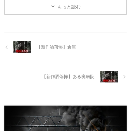
て打ち捨てられたトンネルがあ
もっと読む
る。陸の孤島と呼ばれたその地区
と隣の市を繋ぐ林道として計画さ
れたのだが開通することなく計画
は取りやめられてしまった。なん
でも特別天然記念物の生息域と重
なる為、生体保護の観点から工事
継続が不可能となってしまったら
【新作洒落怖】倉庫
しい。 そこに残ったのは無責任
に生み出され捨てられた人工物の
抜け殻たち。誰も通らない道路。
水 ...
【新作洒落怖】ある廃病院