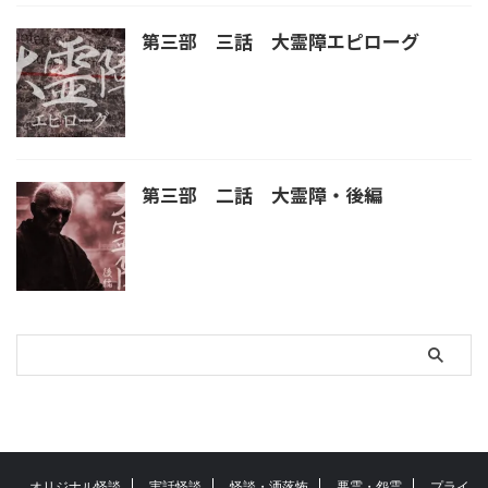
第三部 三話 大霊障エピローグ
第三部 二話 大霊障・後編
オリジナル怪談
実話怪談
怪談・洒落怖
悪霊・怨霊
プライ