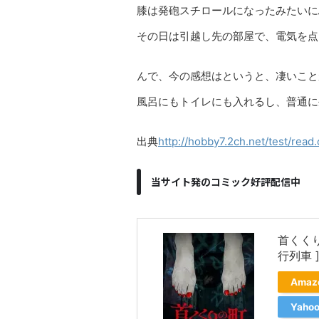
膝は発砲スチロールになったみたいに
その日は引越し先の部屋で、電気を点
んで、今の感想はというと、凄いこと
風呂にもトイレにも入れるし、普通に
出典
http://hobby7.2ch.net/test/read
当サイト発のコミック好評配信中
首くく
行列車 
Ama
Yah