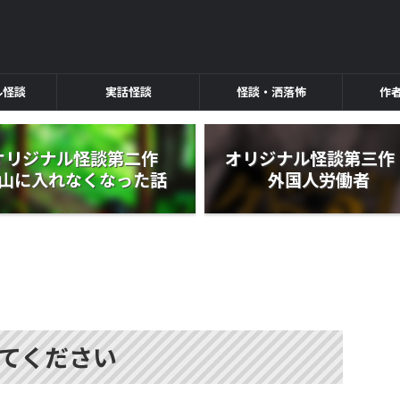
ル怪談
実話怪談
怪談・洒落怖
作
オリジナル怪談第二作
オリジナル怪談第三
山に入れなくなった話
外国人労働者
てください