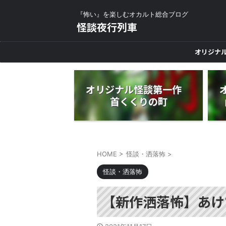
『怖い』を楽しむオカルト総合ブログ
怪談夜行列車
オリジナ
オリジナル怪談第一作
首くくりの町
HOME
>
怪談・洒落怖
>
怪談・洒落怖
【新作洒落怖】あけ