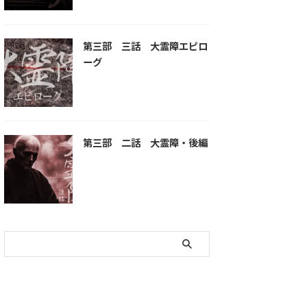
第三部 三話 大霊障エピロ
ーグ
第三部 二話 大霊障・後編