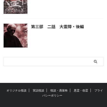
第三部 二話 大霊障・後編
オリジナル怪談
実話怪談
怪談・洒落怖
悪霊・怨霊
プライ
バシーポリシー