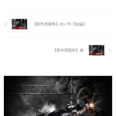
れたのだが開通することなく計画
は取りやめられてしまった。なん
でも特別天然記念物の生息域と重
なる為、生体保護の観点から工事
継続が不可能となってしまったら
【新作洒落怖】白い牛【短編】
しい。 そこに残ったのは無責任
に生み出され捨てられた人工物の
抜け殻たち。誰も通らない道路。
水 ...
【新作洒落怖】傘