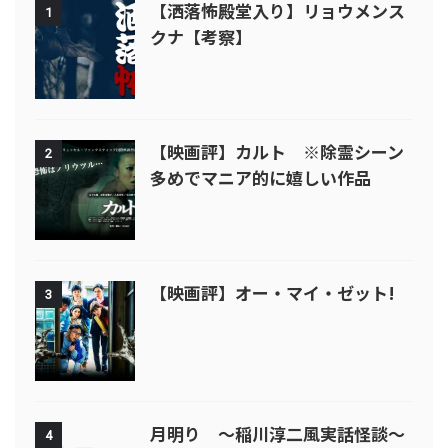
【洒落怖殿堂入り】リョウメンス
1
クナ【考察】
【映画評】カルト ※除霊シーン
2
多めでマニア的に嬉しい作品
【映画評】オー・マイ・ゼット!
3
月明り ～稲川淳二風実話怪談～
4