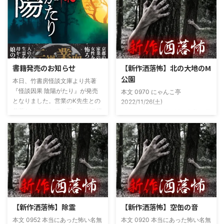
書籍発売のお知らせ
【新作洒落怖】北の大地のM
公園
本日、竹書房怪談文庫より共著
『怪談因果 陰陽がたり』が発売
本文 0970 にゃんこ亭
となりました。営業のK先生との
2022/11/26(土)
共著ということでお互いのガチ怪
19:26:57.94ID:xfRv42sJ0 私は俗
談を持ち寄っての渾身の一冊を仕
に言うオカルト系な話がまあまあ
上げましたので内容の濃さ・面白
好きで、最近占いとかを副業で始
さは保証します。ぜひともご購入
めてた。今はちょっとメンタルの
くださいませ。 書影かっこいい
状況やらで退いたけど実力試しも
ですね！帯の煽り文句も最高です
かねてSNSでフォロワー相手に占
(^^)v購入ページ
いとかしていたもんです。実力
https://amzn.to/49NrwuE特設ペ
は・・・ありがたいことに当たっ
ージ
た！ドンピシャ！と嬉しい声もあ
https://note.com/takeshobo/n/nf
りましたわ・・ そんな時に知り
【新作洒落怖】除霊
【新作洒落怖】空缶の音
54ee5238af1
合ったのが大学生のAちゃん。彼
本文 0952 本当にあった怖い名無
本文 0920 本当にあった怖い名無
女もオカルト系な話が好きで(そ