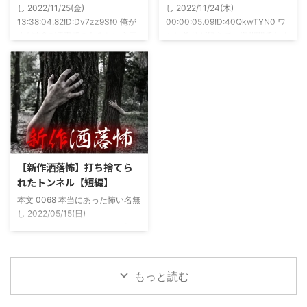
し 2022/11/25(金)
し 2022/11/24(木)
もそも仲良くなったのは北の大地
13:38:04.82ID:Dv7zz9Sf0 俺が
00:00:05.09ID:40QkwTYN0 ワ
が舞台の金塊を巡る漫画)ちょく
まだ中2の頃霊感のあるという元
シは釣りが好きで、海川関係なく
ちょく仲良 ...
友達との話。その自称霊感少年
やってた。それが川に行かなくな
(以後A)は頻繁に「あ、あそこに
った原因の話。 その昔。当時、
いる」だとか誰もおらんとこに挨
川釣りをよくしていた。 仕事が
拶したりなどなんかわざとらしい
夜遅くなることが多く、立地が自
感じがあって当然ながら信じてな
宅〜職場〜釣り場、な位置関係と
かった。でもいいやつではあった
なるその川。職場からでも1時間
し頻繁に遊びに行ったりもして
程度かかる為、仕事終わりにその
た。 そしてゴールデンウィーク
まま釣り場近くで車で寝て、朝に
前にまた胡散臭い話をAに聞かさ
なると川に入る、なんて事をして
【新作洒落怖】打ち捨てら
れた。要約するとこの前霊が見え
いた。 0928 本当にあった怖い名
れたトンネル【短編】
た時に必死に念じたら除霊できた
無し 2022/11/24(木)
本文 0068 本当にあった怖い名無
っていう話だった。その時数人で
00:06:03.06 ...
し 2022/05/15(日)
い ...
23:12:08.93ID:yqoRKOv60 山形
県O地方にある山の話。そこはか
つて大規模林道計画の頓挫によっ
て打ち捨てられたトンネルがあ
もっと読む
る。陸の孤島と呼ばれたその地区
と隣の市を繋ぐ林道として計画さ