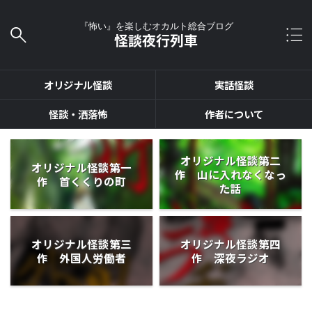
『怖い』を楽しむオカルト総合ブログ
怪談夜行列車
オリジナル怪談
実話怪談
怪談・洒落怖
作者について
オリジナル怪談第二
オリジナル怪談第一
作 山に入れなくなっ
作 首くくりの町
た話
オリジナル怪談第三
オリジナル怪談第四
作 外国人労働者
作 深夜ラジオ