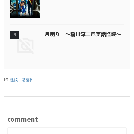
月明り ～稲川淳二風実話怪談～
4
-
怪談・洒落怖
comment