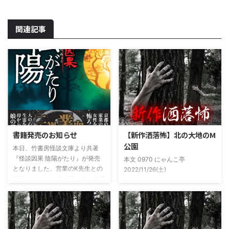
関連記事
書籍発売のお知らせ
【新作洒落怖】北の大地のM
公園
本日、竹書房怪談文庫より共著
『怪談因果 陰陽がたり』が発売
本文 0970 にゃんこ亭
となりました。営業のK先生との
2022/11/26(土)
共著ということでお互いのガチ怪
19:26:57.94ID:xfRv42sJ0 私は俗
談を持ち寄っての渾身の一冊を仕
に言うオカルト系な話がまあまあ
上げましたので内容の濃さ・面白
好きで、最近占いとかを副業で始
さは保証します。ぜひともご購入
めてた。今はちょっとメンタルの
くださいませ。 書影かっこいい
状況やらで退いたけど実力試しも