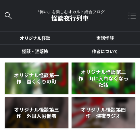
『怖い』を楽しむオカルト総合ブログ
怪談夜行列車
オリジナル怪談
実話怪談
怪談・洒落怖
作者について
オリジナル怪談第二
オリジナル怪談第一
作 山に入れなくなっ
作 首くくりの町
た話
オリジナル怪談第三
オリジナル怪談第四
作 外国人労働者
作 深夜ラジオ