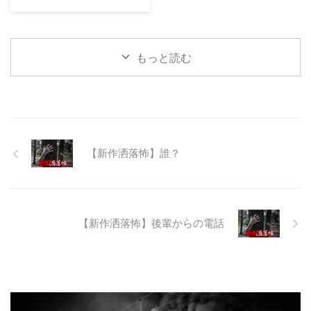
23:12:08.93ID:yqoRKOv60 山形
県O地方にある山の話。そこはか
つて大規模林道計画の頓挫によっ
て打ち捨てられたトンネルがあ
もっと読む
る。陸の孤島と呼ばれたその地区
と隣の市を繋ぐ林道として計画さ
れたのだが開通することなく計画
は取りやめられてしまった。なん
でも特別天然記念物の生息域と重
なる為、生体保護の観点から工事
継続が不可能となってしまったら
【新作洒落怖】誰？
しい。 そこに残ったのは無責任
に生み出され捨てられた人工物の
抜け殻たち。誰も通らない道路。
水 ...
【新作洒落怖】後輩からの電話