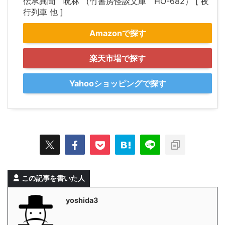
伝承異聞 呪林 （竹書房怪談文庫 HO-682） [ 夜
行列車 他 ]
Amazonで探す
楽天市場で探す
Yahooショッピングで探す
この記事を書いた人
yoshida3