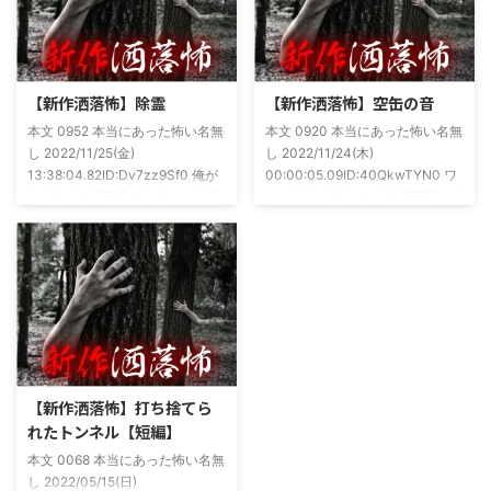
ですね！帯の煽り文句も最高です
かねてSNSでフォロワー相手に占
(^^)v購入ページ
いとかしていたもんです。実力
https://amzn.to/49NrwuE特設ペ
は・・・ありがたいことに当たっ
ージ
た！ドンピシャ！と嬉しい声もあ
https://note.com/takeshobo/n/nf
りましたわ・・ そんな時に知り
【新作洒落怖】除霊
【新作洒落怖】空缶の音
54ee5238af1
合ったのが大学生のAちゃん。彼
本文 0952 本当にあった怖い名無
本文 0920 本当にあった怖い名無
女もオカルト系な話が好きで(そ
し 2022/11/25(金)
し 2022/11/24(木)
もそも仲良くなったのは北の大地
13:38:04.82ID:Dv7zz9Sf0 俺が
00:00:05.09ID:40QkwTYN0 ワ
が舞台の金塊を巡る漫画)ちょく
まだ中2の頃霊感のあるという元
シは釣りが好きで、海川関係なく
ちょく仲良 ...
友達との話。その自称霊感少年
やってた。それが川に行かなくな
(以後A)は頻繁に「あ、あそこに
った原因の話。 その昔。当時、
いる」だとか誰もおらんとこに挨
川釣りをよくしていた。 仕事が
拶したりなどなんかわざとらしい
夜遅くなることが多く、立地が自
感じがあって当然ながら信じてな
宅〜職場〜釣り場、な位置関係と
かった。でもいいやつではあった
なるその川。職場からでも1時間
し頻繁に遊びに行ったりもして
程度かかる為、仕事終わりにその
た。 そしてゴールデンウィーク
まま釣り場近くで車で寝て、朝に
前にまた胡散臭い話をAに聞かさ
なると川に入る、なんて事をして
【新作洒落怖】打ち捨てら
れた。要約するとこの前霊が見え
いた。 0928 本当にあった怖い名
れたトンネル【短編】
た時に必死に念じたら除霊できた
無し 2022/11/24(木)
本文 0068 本当にあった怖い名無
っていう話だった。その時数人で
00:06:03.06 ...
し 2022/05/15(日)
い ...