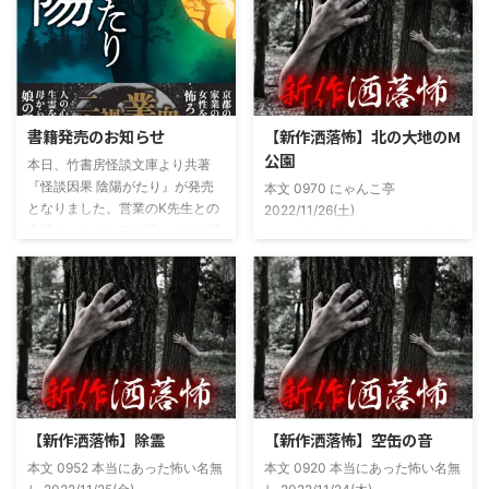
書籍発売のお知らせ
【新作洒落怖】北の大地のM
公園
本日、竹書房怪談文庫より共著
『怪談因果 陰陽がたり』が発売
本文 0970 にゃんこ亭
となりました。営業のK先生との
2022/11/26(土)
共著ということでお互いのガチ怪
19:26:57.94ID:xfRv42sJ0 私は俗
談を持ち寄っての渾身の一冊を仕
に言うオカルト系な話がまあまあ
上げましたので内容の濃さ・面白
好きで、最近占いとかを副業で始
さは保証します。ぜひともご購入
めてた。今はちょっとメンタルの
くださいませ。 書影かっこいい
状況やらで退いたけど実力試しも
ですね！帯の煽り文句も最高です
かねてSNSでフォロワー相手に占
(^^)v購入ページ
いとかしていたもんです。実力
https://amzn.to/49NrwuE特設ペ
は・・・ありがたいことに当たっ
ージ
た！ドンピシャ！と嬉しい声もあ
https://note.com/takeshobo/n/nf
りましたわ・・ そんな時に知り
【新作洒落怖】除霊
【新作洒落怖】空缶の音
54ee5238af1
合ったのが大学生のAちゃん。彼
本文 0952 本当にあった怖い名無
本文 0920 本当にあった怖い名無
女もオカルト系な話が好きで(そ