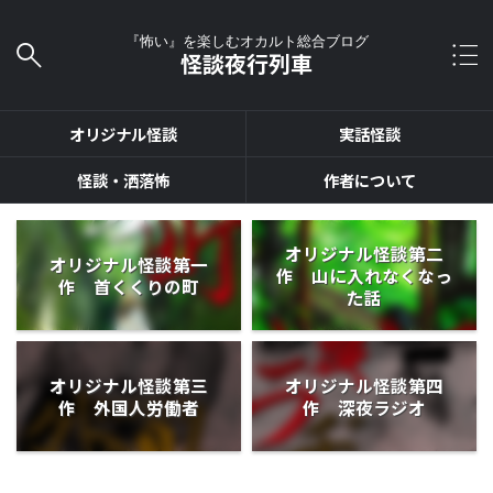
『怖い』を楽しむオカルト総合ブログ
怪談夜行列車
オリジナル怪談
実話怪談
怪談・洒落怖
作者について
オリジナル怪談第二
オリジナル怪談第一
作 山に入れなくなっ
作 首くくりの町
た話
オリジナル怪談第三
オリジナル怪談第四
作 外国人労働者
作 深夜ラジオ