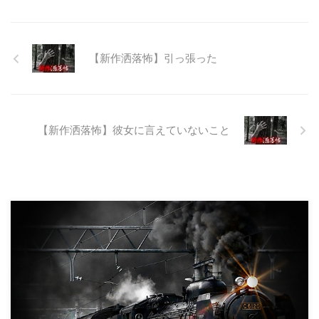
は取りやめられてしまった。なん
でも特別天然記念物の生息域と重
なる為、生体保護の観点から工事
継続が不可能となってしまったら
【新作洒落怖】引っ張った
しい。 そこに残ったのは無責任
に生み出され捨てられた人工物の
抜け殻たち。誰も通らない道路。
水 ...
【新作洒落怖】彼女に言えていないこと