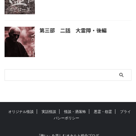
第三部 二話 大霊障・後編
オリジナル怪談
実話怪談
怪談・洒落怖
悪霊・怨霊
プライ
バシーポリシー
『怖い』を楽しむオカルト総合ブログ