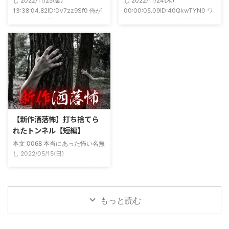
し 2022/11/25(金)
し 2022/11/24(木)
もそも仲良くなったのは北の大地
13:38:04.82ID:Dv7zz9Sf0 俺が
00:00:05.09ID:40QkwTYN0 ワ
が舞台の金塊を巡る漫画)ちょく
まだ中2の頃霊感のあるという元
シは釣りが好きで、海川関係なく
ちょく仲良 ...
友達との話。その自称霊感少年
やってた。それが川に行かなくな
(以後A)は頻繁に「あ、あそこに
った原因の話。 その昔。当時、
いる」だとか誰もおらんとこに挨
川釣りをよくしていた。 仕事が
拶したりなどなんかわざとらしい
夜遅くなることが多く、立地が自
感じがあって当然ながら信じてな
宅〜職場〜釣り場、な位置関係と
かった。でもいいやつではあった
なるその川。職場からでも1時間
し頻繁に遊びに行ったりもして
程度かかる為、仕事終わりにその
た。 そしてゴールデンウィーク
まま釣り場近くで車で寝て、朝に
前にまた胡散臭い話をAに聞かさ
なると川に入る、なんて事をして
【新作洒落怖】打ち捨てら
れた。要約するとこの前霊が見え
いた。 0928 本当にあった怖い名
れたトンネル【短編】
た時に必死に念じたら除霊できた
無し 2022/11/24(木)
本文 0068 本当にあった怖い名無
っていう話だった。その時数人で
00:06:03.06 ...
し 2022/05/15(日)
い ...
23:12:08.93ID:yqoRKOv60 山形
県O地方にある山の話。そこはか
つて大規模林道計画の頓挫によっ
て打ち捨てられたトンネルがあ
もっと読む
る。陸の孤島と呼ばれたその地区
と隣の市を繋ぐ林道として計画さ
れたのだが開通することなく計画