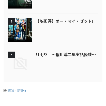
【映画評】オー・マイ・ゼット!
3
月明り ～稲川淳二風実話怪談～
4
-
怪談・洒落怖