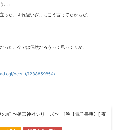
う…」
立った。すれ違いざまにこう言ってたからだ。
だった。今では偶然だろうって思ってるが。
read.cgi/occult/1238859854/
りの町 〜篠宮神社シリーズ〜 1巻【電子書籍】[ 夜
]