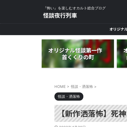
『怖い』を楽しむオカルト総合ブログ
怪談夜行列車
オリジナ
オリジナル怪談第一作
首くくりの町
HOME
>
怪談・洒落怖
>
怪談・洒落怖
【新作洒落怖】死神