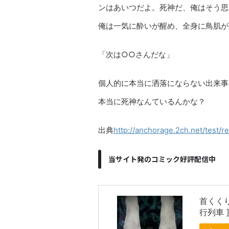
ンはあいつだよ。死神だ、俺はそう思
俺は一気に酔いが醒め、全身に鳥肌が
「次は○○さんだな」
個人的に本当に洒落にならない出来事
本当に死神なんているんかな？
出典
http://anchorage.2ch.net/test/
当サイト発のコミック好評配信中
首くく
行列車 