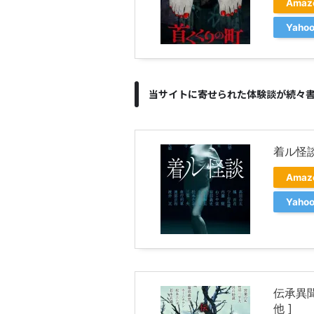
Ama
Yah
当サイトに寄せられた体験談が続々
着ル怪談
Ama
Yah
伝承異聞
他 ]