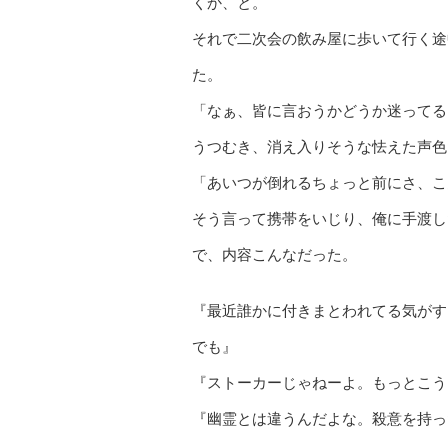
くか、と。
それで二次会の飲み屋に歩いて行く途
た。
「なぁ、皆に言おうかどうか迷ってる
うつむき、消え入りそうな怯えた声色
「あいつが倒れるちょっと前にさ、こ
そう言って携帯をいじり、俺に手渡し
で、内容こんなだった。
『最近誰かに付きまとわれてる気がす
でも』
『ストーカーじゃねーよ。もっとこう
『幽霊とは違うんだよな。殺意を持っ