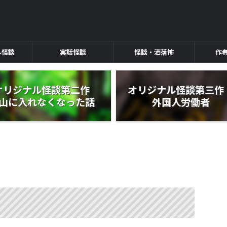
ル怪談
実話怪談
怪談・洒落怖
作
オリジナル怪談第二作
オリジナル怪談第三
山に入れなくなった話
外国人労働者