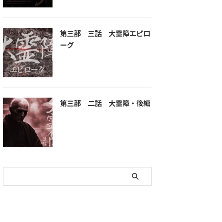
第三部 三話 大霊障エピロ
ーグ
第三部 二話 大霊障・後編