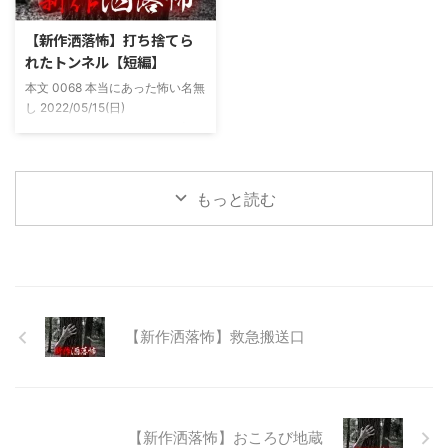
た。 そしてゴールデンウィーク
まま釣り場近くで車で寝て、朝に
前にまた胡散臭い話をAに聞かさ
なると川に入る、なんて事をして
【新作洒落怖】打ち捨てら
れた。要約するとこの前霊が見え
いた。 0928 本当にあった怖い名
れたトンネル【短編】
た時に必死に念じたら除霊できた
無し 2022/11/24(木)
本文 0068 本当にあった怖い名無
っていう話だった。その時数人で
00:06:03.06 ...
し 2022/05/15(日)
い ...
23:12:08.93ID:yqoRKOv60 山形
県O地方にある山の話。そこはか
つて大規模林道計画の頓挫によっ
て打ち捨てられたトンネルがあ
もっと読む
る。陸の孤島と呼ばれたその地区
と隣の市を繋ぐ林道として計画さ
れたのだが開通することなく計画
は取りやめられてしまった。なん
でも特別天然記念物の生息域と重
なる為、生体保護の観点から工事
継続が不可能となってしまったら
【新作洒落怖】救急搬送口
しい。 そこに残ったのは無責任
に生み出され捨てられた人工物の
抜け殻たち。誰も通らない道路。
水 ...
【新作洒落怖】おころび地蔵