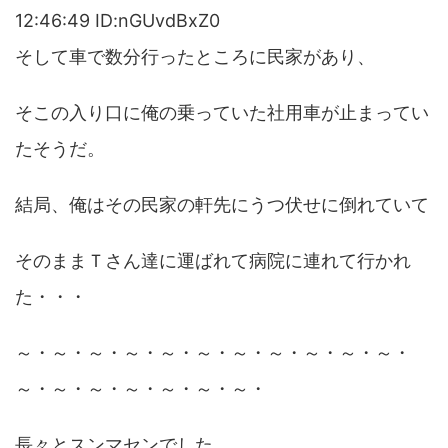
12:46:49 ID:nGUvdBxZ0
そして車で数分行ったところに民家があり、
そこの入り口に俺の乗っていた社用車が止まってい
たそうだ。
結局、俺はその民家の軒先にうつ伏せに倒れていて
そのままＴさん達に運ばれて病院に連れて行かれ
た・・・
～・～・～・～・～・～・～・～・～・～・～・
～・～・～・～・～・～・～・
長々とスンマセンでした。