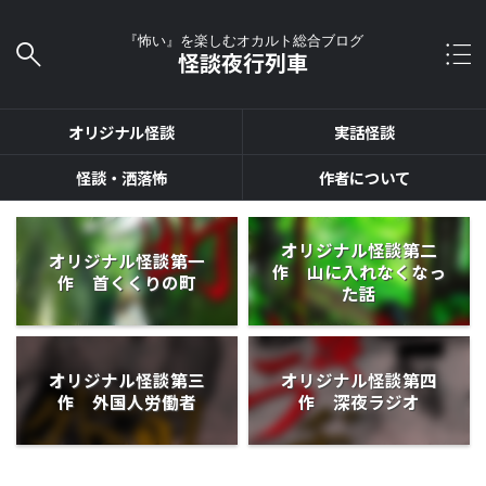
『怖い』を楽しむオカルト総合ブログ
怪談夜行列車
オリジナル怪談
実話怪談
怪談・洒落怖
作者について
オリジナル怪談第二
オリジナル怪談第一
作 山に入れなくなっ
作 首くくりの町
た話
オリジナル怪談第三
オリジナル怪談第四
作 外国人労働者
作 深夜ラジオ