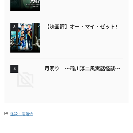
【映画評】オー・マイ・ゼット!
3
月明り ～稲川淳二風実話怪談～
4
-
怪談・洒落怖