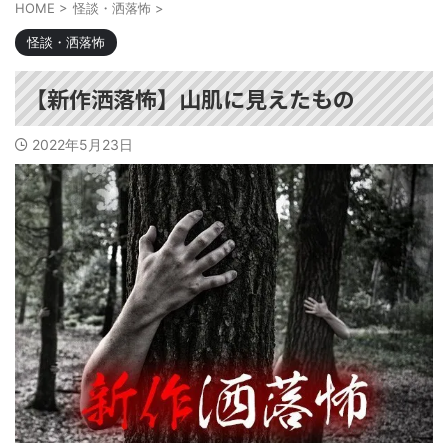
HOME
>
怪談・洒落怖
>
怪談・洒落怖
【新作洒落怖】山肌に見えたもの
2022年5月23日