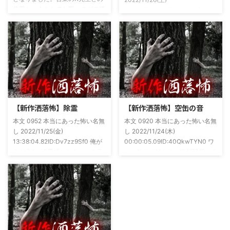
共著ということでお互いのガチ怪
19:26:57.94ID:xfRv42sJ0 私は俗
談を持ち寄っての渾身の一冊を仕
に言うオカルト系な話がまあまあ
上げましたので内容の濃さ・面白
好きで、最近占いとかを副業で始
さは保証します。ぜひともご購入
めてた。今はちょっとメンタルの
くださいませ。 書影かっこいい
状況やらで退いたけど実力試しも
ですね！帯の煽り文句も最高です
かねてSNSでフォロワー相手に占
(^^)v購入ページ
いとかしていたもんです。実力
https://amzn.to/49NrwuE特設ペ
は・・・ありがたいことに当たっ
ージ
た！ドンピシャ！と嬉しい声もあ
https://note.com/takeshobo/n/nf
りましたわ・・ そんな時に知り
【新作洒落怖】除霊
【新作洒落怖】空缶の音
54ee5238af1
合ったのが大学生のAちゃん。彼
本文 0952 本当にあった怖い名無
本文 0920 本当にあった怖い名無
女もオカルト系な話が好きで(そ
し 2022/11/25(金)
し 2022/11/24(木)
もそも仲良くなったのは北の大地
13:38:04.82ID:Dv7zz9Sf0 俺が
00:00:05.09ID:40QkwTYN0 ワ
が舞台の金塊を巡る漫画)ちょく
まだ中2の頃霊感のあるという元
シは釣りが好きで、海川関係なく
ちょく仲良 ...
友達との話。その自称霊感少年
やってた。それが川に行かなくな
(以後A)は頻繁に「あ、あそこに
った原因の話。 その昔。当時、
いる」だとか誰もおらんとこに挨
川釣りをよくしていた。 仕事が
拶したりなどなんかわざとらしい
夜遅くなることが多く、立地が自
感じがあって当然ながら信じてな
宅〜職場〜釣り場、な位置関係と
かった。でもいいやつではあった
なるその川。職場からでも1時間
し頻繁に遊びに行ったりもして
程度かかる為、仕事終わりにその