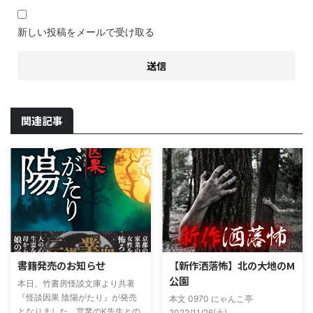
新しい投稿をメールで受け取る
関連記事
書籍発売のお知らせ
【新作洒落怖】北の大地のM
公園
本日、竹書房怪談文庫より共著
『怪談因果 陰陽がたり』が発売
本文 0970 にゃんこ亭
となりました。営業のK先生との
2022/11/26(土)