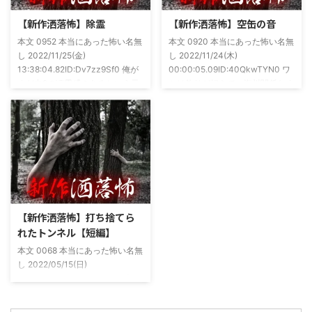
ージ
た！ドンピシャ！と嬉しい声もあ
https://note.com/takeshobo/n/nf
りましたわ・・ そんな時に知り
【新作洒落怖】除霊
【新作洒落怖】空缶の音
54ee5238af1
合ったのが大学生のAちゃん。彼
本文 0952 本当にあった怖い名無
本文 0920 本当にあった怖い名無
女もオカルト系な話が好きで(そ
し 2022/11/25(金)
し 2022/11/24(木)
もそも仲良くなったのは北の大地
13:38:04.82ID:Dv7zz9Sf0 俺が
00:00:05.09ID:40QkwTYN0 ワ
が舞台の金塊を巡る漫画)ちょく
まだ中2の頃霊感のあるという元
シは釣りが好きで、海川関係なく
ちょく仲良 ...
友達との話。その自称霊感少年
やってた。それが川に行かなくな
(以後A)は頻繁に「あ、あそこに
った原因の話。 その昔。当時、
いる」だとか誰もおらんとこに挨
川釣りをよくしていた。 仕事が
拶したりなどなんかわざとらしい
夜遅くなることが多く、立地が自
感じがあって当然ながら信じてな
宅〜職場〜釣り場、な位置関係と
かった。でもいいやつではあった
なるその川。職場からでも1時間
し頻繁に遊びに行ったりもして
程度かかる為、仕事終わりにその
た。 そしてゴールデンウィーク
まま釣り場近くで車で寝て、朝に
前にまた胡散臭い話をAに聞かさ
なると川に入る、なんて事をして
【新作洒落怖】打ち捨てら
れた。要約するとこの前霊が見え
いた。 0928 本当にあった怖い名
れたトンネル【短編】
た時に必死に念じたら除霊できた
無し 2022/11/24(木)
本文 0068 本当にあった怖い名無
っていう話だった。その時数人で
00:06:03.06 ...
し 2022/05/15(日)
い ...
23:12:08.93ID:yqoRKOv60 山形
県O地方にある山の話。そこはか
つて大規模林道計画の頓挫によっ