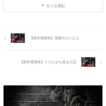
て打ち捨てられたトンネルがあ
もっと読む
る。陸の孤島と呼ばれたその地区
と隣の市を繋ぐ林道として計画さ
れたのだが開通することなく計画
は取りやめられてしまった。なん
でも特別天然記念物の生息域と重
なる為、生体保護の観点から工事
継続が不可能となってしまったら
【新作洒落怖】深夜のコンビニ
しい。 そこに残ったのは無責任
に生み出され捨てられた人工物の
抜け殻たち。誰も通らない道路。
水 ...
【新作洒落怖】トイレから見えた足