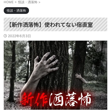
HOME
>
怪談・洒落怖
>
怪談・洒落怖
【新作洒落怖】使われてない宿直室
2022年6月3日