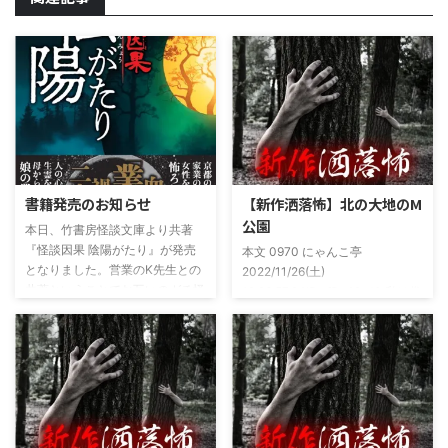
書籍発売のお知らせ
【新作洒落怖】北の大地のM
公園
本日、竹書房怪談文庫より共著
『怪談因果 陰陽がたり』が発売
本文 0970 にゃんこ亭
となりました。営業のK先生との
2022/11/26(土)
共著ということでお互いのガチ怪
19:26:57.94ID:xfRv42sJ0 私は俗
談を持ち寄っての渾身の一冊を仕
に言うオカルト系な話がまあまあ
上げましたので内容の濃さ・面白
好きで、最近占いとかを副業で始
さは保証します。ぜひともご購入
めてた。今はちょっとメンタルの
くださいませ。 書影かっこいい
状況やらで退いたけど実力試しも
ですね！帯の煽り文句も最高です
かねてSNSでフォロワー相手に占
(^^)v購入ページ
いとかしていたもんです。実力
https://amzn.to/49NrwuE特設ペ
は・・・ありがたいことに当たっ