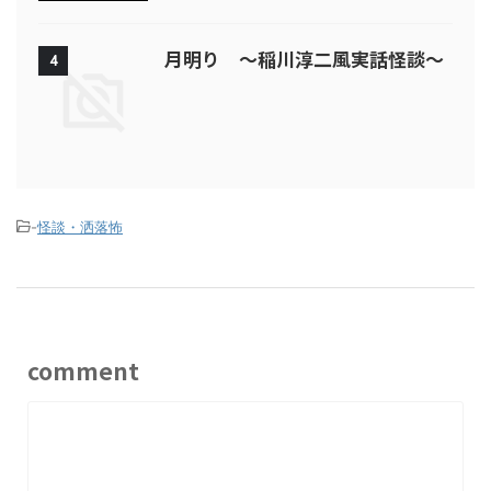
月明り ～稲川淳二風実話怪談～
4
-
怪談・洒落怖
comment