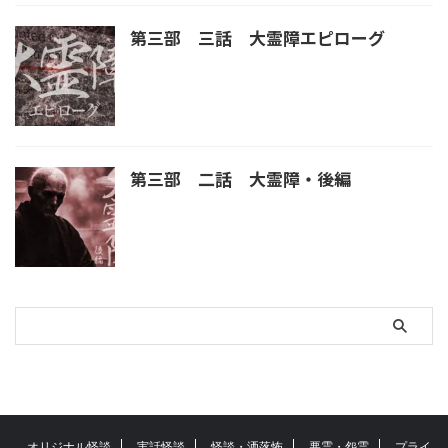
第三部 三話 大霊障エピローグ
第三部 二話 大霊障・後編
オリジナル怪談
実話怪談
怪談・洒落怖
悪霊・怨霊
プライ