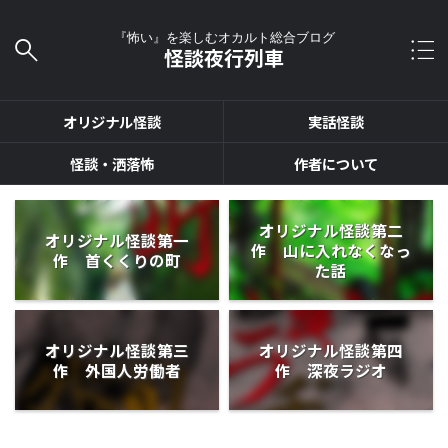
『怖い』を楽しむオカルト総合ブログ
怪談夜行列車
オリジナル怪談
実話怪談
怪談・洒落怖
作者について
オリジナル怪談第二
オリジナル怪談第一
作 山に入れなくなっ
作 首くくりの町
た話
オリジナル怪談第三
オリジナル怪談第四
作 外国人労働者
作 深夜ラジオ