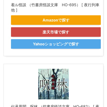
着ル怪談 （竹書房怪談文庫 HO-695） [ 夜行列車
他 ]
Amazonで探す
楽天市場で探す
Yahooショッピングで探す
伝承異聞 呪林 （竹書房怪談文庫 HO-682） [ 夜