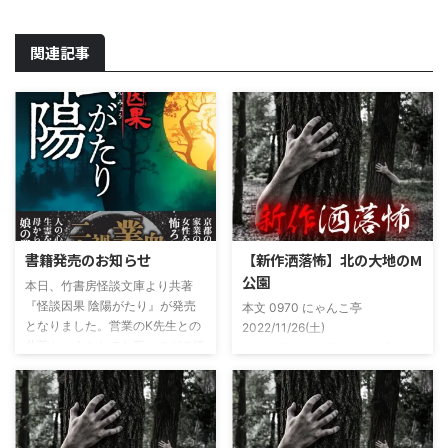
関連記事
書籍発売のお知らせ
【新作洒落怖】北の大地のM
公園
本日、竹書房怪談文庫より共著
『怪談因果 陰陽がたり』が発売
本文 0970 にゃんこ亭
となりました。営業のK先生との
2022/11/26(土)
共著ということでお互いのガチ怪
19:26:57.94ID:xfRv42sJ0 私は俗
談を持ち寄っての渾身の一冊を仕
に言うオカルト系な話がまあまあ
上げましたので内容の濃さ・面白
好きで、最近占いとかを副業で始
さは保証します。ぜひともご購入
めてた。今はちょっとメンタルの
くださいませ。 書影かっこいい
状況やらで退いたけど実力試しも
ですね！帯の煽り文句も最高です
かねてSNSでフォロワー相手に占