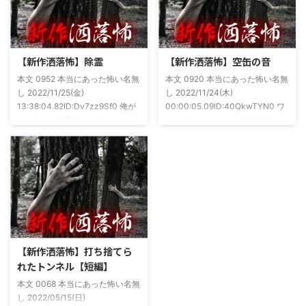
(^^)v購入ページ
いとかしていたもんです。実力
https://amzn.to/49NrwuE特設ペ
は・・・ありがたいことに当たっ
ージ
た！ドンピシャ！と嬉しい声もあ
https://note.com/takeshobo/n/nf
りましたわ・・ そんな時に知り
【新作洒落怖】除霊
【新作洒落怖】空缶の音
54ee5238af1
合ったのが大学生のAちゃん。彼
本文 0952 本当にあった怖い名無
本文 0920 本当にあった怖い名無
女もオカルト系な話が好きで(そ
し 2022/11/25(金)
し 2022/11/24(木)
もそも仲良くなったのは北の大地
13:38:04.82ID:Dv7zz9Sf0 俺が
00:00:05.09ID:40QkwTYN0 ワ
が舞台の金塊を巡る漫画)ちょく
まだ中2の頃霊感のあるという元
シは釣りが好きで、海川関係なく
ちょく仲良 ...
友達との話。その自称霊感少年
やってた。それが川に行かなくな
(以後A)は頻繁に「あ、あそこに
った原因の話。 その昔。当時、
いる」だとか誰もおらんとこに挨
川釣りをよくしていた。 仕事が
拶したりなどなんかわざとらしい
夜遅くなることが多く、立地が自
感じがあって当然ながら信じてな
宅〜職場〜釣り場、な位置関係と
かった。でもいいやつではあった
なるその川。職場からでも1時間
し頻繁に遊びに行ったりもして
程度かかる為、仕事終わりにその
た。 そしてゴールデンウィーク
まま釣り場近くで車で寝て、朝に
前にまた胡散臭い話をAに聞かさ
なると川に入る、なんて事をして
【新作洒落怖】打ち捨てら
れた。要約するとこの前霊が見え
いた。 0928 本当にあった怖い名
れたトンネル【短編】
た時に必死に念じたら除霊できた
無し 2022/11/24(木)
本文 0068 本当にあった怖い名無
っていう話だった。その時数人で
00:06:03.06 ...
し 2022/05/15(日)
い ...