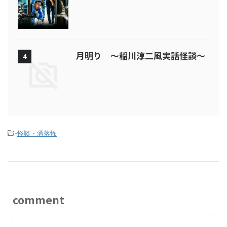
月明り ～稲川淳二風実話怪談～
4
-
怪談・洒落怖
comment