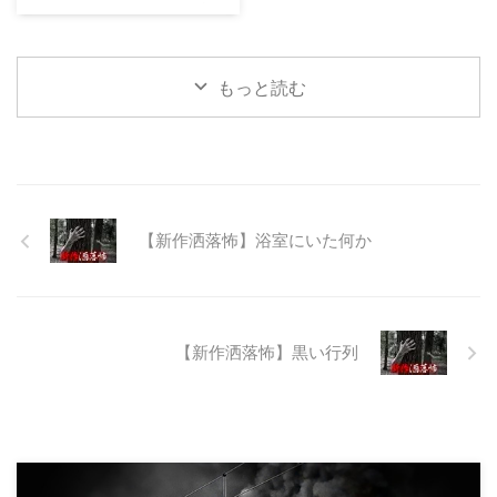
23:12:08.93ID:yqoRKOv60 山形
県O地方にある山の話。そこはか
つて大規模林道計画の頓挫によっ
て打ち捨てられたトンネルがあ
もっと読む
る。陸の孤島と呼ばれたその地区
と隣の市を繋ぐ林道として計画さ
れたのだが開通することなく計画
は取りやめられてしまった。なん
でも特別天然記念物の生息域と重
なる為、生体保護の観点から工事
継続が不可能となってしまったら
【新作洒落怖】浴室にいた何か
しい。 そこに残ったのは無責任
に生み出され捨てられた人工物の
抜け殻たち。誰も通らない道路。
水 ...
【新作洒落怖】黒い行列