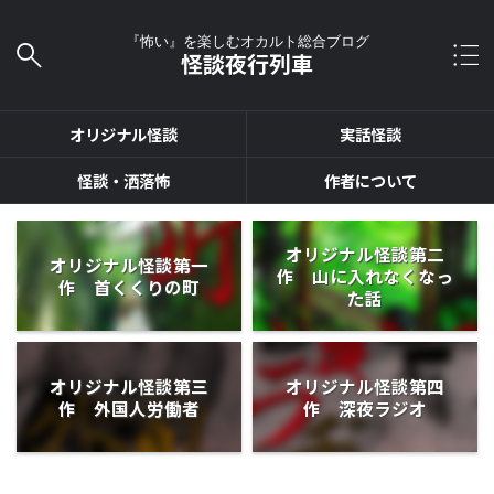
『怖い』を楽しむオカルト総合ブログ
怪談夜行列車
オリジナル怪談
実話怪談
怪談・洒落怖
作者について
オリジナル怪談第二
オリジナル怪談第一
作 山に入れなくなっ
作 首くくりの町
た話
オリジナル怪談第三
オリジナル怪談第四
作 外国人労働者
作 深夜ラジオ