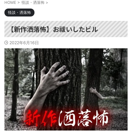
HOME
>
怪談・洒落怖
>
怪談・洒落怖
【新作洒落怖】お祓いしたビル
2022年6月16日