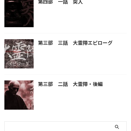
第四部 一話 突入
第三部 三話 大霊障エピローグ
第三部 二話 大霊障・後編