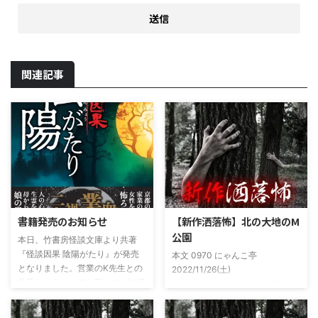
関連記事
書籍発売のお知らせ
【新作洒落怖】北の大地のM
公園
本日、竹書房怪談文庫より共著
『怪談因果 陰陽がたり』が発売
本文 0970 にゃんこ亭
となりました。営業のK先生との
2022/11/26(土)
共著ということでお互いのガチ怪
19:26:57.94ID:xfRv42sJ0 私は俗
談を持ち寄っての渾身の一冊を仕
に言うオカルト系な話がまあまあ
上げましたので内容の濃さ・面白
好きで、最近占いとかを副業で始