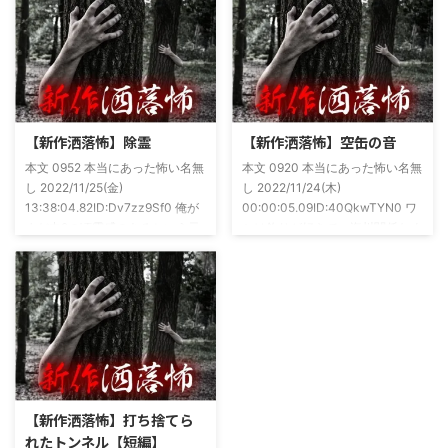
さは保証します。ぜひともご購入
めてた。今はちょっとメンタルの
くださいませ。 書影かっこいい
状況やらで退いたけど実力試しも
ですね！帯の煽り文句も最高です
かねてSNSでフォロワー相手に占
(^^)v購入ページ
いとかしていたもんです。実力
https://amzn.to/49NrwuE特設ペ
は・・・ありがたいことに当たっ
ージ
た！ドンピシャ！と嬉しい声もあ
https://note.com/takeshobo/n/nf
りましたわ・・ そんな時に知り
【新作洒落怖】除霊
【新作洒落怖】空缶の音
54ee5238af1
合ったのが大学生のAちゃん。彼
本文 0952 本当にあった怖い名無
本文 0920 本当にあった怖い名無
女もオカルト系な話が好きで(そ
し 2022/11/25(金)
し 2022/11/24(木)
もそも仲良くなったのは北の大地
13:38:04.82ID:Dv7zz9Sf0 俺が
00:00:05.09ID:40QkwTYN0 ワ
が舞台の金塊を巡る漫画)ちょく
まだ中2の頃霊感のあるという元
シは釣りが好きで、海川関係なく
ちょく仲良 ...
友達との話。その自称霊感少年
やってた。それが川に行かなくな
(以後A)は頻繁に「あ、あそこに
った原因の話。 その昔。当時、
いる」だとか誰もおらんとこに挨
川釣りをよくしていた。 仕事が
拶したりなどなんかわざとらしい
夜遅くなることが多く、立地が自
感じがあって当然ながら信じてな
宅〜職場〜釣り場、な位置関係と
かった。でもいいやつではあった
なるその川。職場からでも1時間
し頻繁に遊びに行ったりもして
程度かかる為、仕事終わりにその
た。 そしてゴールデンウィーク
まま釣り場近くで車で寝て、朝に
前にまた胡散臭い話をAに聞かさ
なると川に入る、なんて事をして
【新作洒落怖】打ち捨てら
れた。要約するとこの前霊が見え
いた。 0928 本当にあった怖い名
れたトンネル【短編】
た時に必死に念じたら除霊できた
無し 2022/11/24(木)