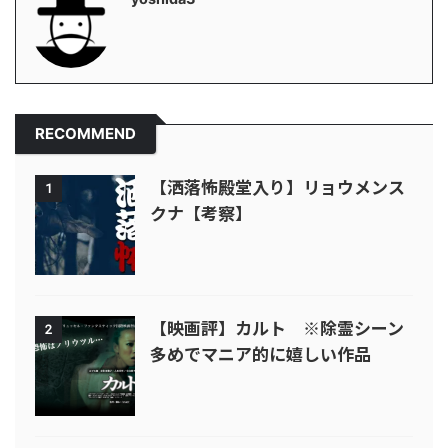
RECOMMEND
【洒落怖殿堂入り】リョウメンス
1
クナ【考察】
【映画評】カルト ※除霊シーン
2
多めでマニア的に嬉しい作品