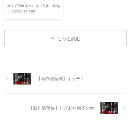
本文 0068 本当にあった怖い名無
っていう話だった。その時数人で
00:06:03.06 ...
し 2022/05/15(日)
い ...
23:12:08.93ID:yqoRKOv60 山形
県O地方にある山の話。そこはか
つて大規模林道計画の頓挫によっ
て打ち捨てられたトンネルがあ
もっと読む
る。陸の孤島と呼ばれたその地区
と隣の市を繋ぐ林道として計画さ
れたのだが開通することなく計画
は取りやめられてしまった。なん
でも特別天然記念物の生息域と重
なる為、生体保護の観点から工事
継続が不可能となってしまったら
【新作洒落怖】キッチン
しい。 そこに残ったのは無責任
に生み出され捨てられた人工物の
抜け殻たち。誰も通らない道路。
水 ...
【新作洒落怖】むぎわら帽子の女