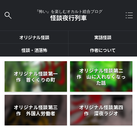
『怖い』を楽しむオカルト総合ブログ
怪談夜行列車
オリジナル怪談
実話怪談
怪談・洒落怖
作者について
オリジナル怪談第二
オリジナル怪談第一
作 山に入れなくなっ
作 首くくりの町
た話
オリジナル怪談第三
オリジナル怪談第四
作 外国人労働者
作 深夜ラジオ