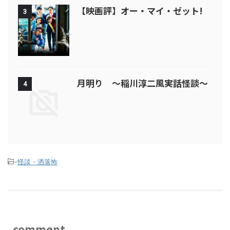
【映画評】オー・マイ・ゼット!
3
月明り ～稲川淳二風実話怪談～
4
-
怪談・洒落怖
comment