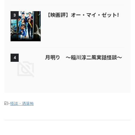
【映画評】オー・マイ・ゼット!
3
月明り ～稲川淳二風実話怪談～
4
-
怪談・洒落怖