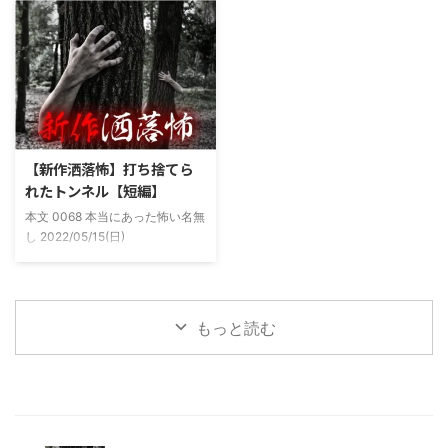
(以後A)は頻繁に「あ、あそこに
った原因の話。 その昔。当時、
いる」だとか誰もおらんとこに挨
川釣りをよくしていた。 仕事が
拶したりなどなんかわざとらしい
夜遅くなることが多く、立地が自
感じがあって当然ながら信じてな
宅〜職場〜釣り場、な位置関係と
かった。でもいいやつではあった
なるその川。職場からでも1時間
し頻繁に遊びに行ったりもして
程度かかる為、仕事終わりにその
た。 そしてゴールデンウィーク
まま釣り場近くで車で寝て、朝に
前にまた胡散臭い話をAに聞かさ
なると川に入る、なんて事をして
【新作洒落怖】打ち捨てら
れた。要約するとこの前霊が見え
いた。 0928 本当にあった怖い名
れたトンネル【短編】
た時に必死に念じたら除霊できた
無し 2022/11/24(木)
本文 0068 本当にあった怖い名無
っていう話だった。その時数人で
00:06:03.06 ...
し 2022/05/15(日)
い ...
23:12:08.93ID:yqoRKOv60 山形
県O地方にある山の話。そこはか
つて大規模林道計画の頓挫によっ
て打ち捨てられたトンネルがあ
もっと読む
る。陸の孤島と呼ばれたその地区
と隣の市を繋ぐ林道として計画さ
れたのだが開通することなく計画
は取りやめられてしまった。なん
でも特別天然記念物の生息域と重
なる為、生体保護の観点から工事