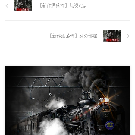
継続が不可能となってしまったら
【新作洒落怖】無視だよ
しい。 そこに残ったのは無責任
に生み出され捨てられた人工物の
抜け殻たち。誰も通らない道路。
水 ...
【新作洒落怖】妹の部屋