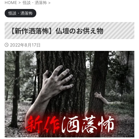
HOME
>
怪談・洒落怖
>
怪談・洒落怖
【新作洒落怖】仏壇のお供え物
2022年8月17日