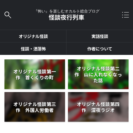
『怖い』を楽しむオカルト総合ブログ
怪談夜行列車
オリジナル怪談
実話怪談
怪談・洒落怖
作者について
オリジナル怪談第二
オリジナル怪談第一
作 山に入れなくなっ
作 首くくりの町
た話
オリジナル怪談第三
オリジナル怪談第四
作 外国人労働者
作 深夜ラジオ