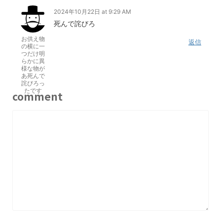
2024年10月22日 at 9:29 AM
死んで詫びろ
お供え物
返信
の横に一
つだけ明
らかに異
様な物が
あ死んで
詫びろっ
たです
comment