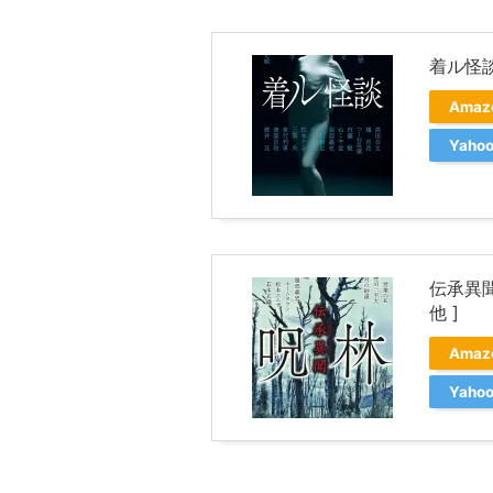
着ル怪談
Ama
Yah
伝承異聞
他 ]
Ama
Yah