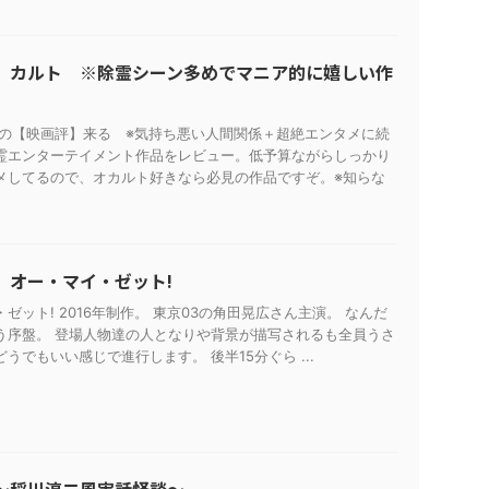
】カルト ※除霊シーン多めでマニア的に嬉しい作
日の【映画評】来る ※気持ち悪い人間関係＋超絶エンタメに続
霊エンターテイメント作品をレビュー。低予算ながらしっかり
メしてるので、オカルト好きなら必見の作品ですぞ。※知らな
】オー・マイ・ゼット!
ゼット! 2016年制作。 東京03の角田晃広さん主演。 なんだ
う序盤。 登場人物達の人となりや背景が描写されるも全員うさ
うでもいい感じで進行します。 後半15分ぐら ...
～稲川淳二風実話怪談～