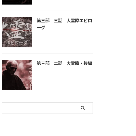
第三部 三話 大霊障エピロ
ーグ
第三部 二話 大霊障・後編