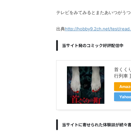
テレビをみてみるとまたあいつがうつ
出典
http://hobby9.2ch.net/test/read
当サイト発のコミック好評配信中
首くく
行列車 
Ama
Yah
当サイトに寄せられた体験談が続々