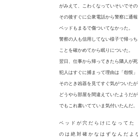
がみえて、こわくなっていそいでその
その後すぐに公衆電話から警察に通報
ベッドもまるで傷ついてなかった。
警察の人も信用してない様子で帰っち
ことを確かめてから眠りについた。
翌日、仕事から帰ってきたら隣人が死
犯人はすぐに捕まって理由は「怨恨」
そのとき凶器を見てすぐ気がついたが
どうやら部屋を間違えていたようだが
でもこれ書いてていま気付いたんだ。
ベ ッ ド が 穴 だ ら け に な っ て た
の は 絶 対 確 か な は ず な ん だ よ 