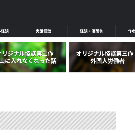
ル怪談
実話怪談
怪談・洒落怖
作
オリジナル怪談第二作
オリジナル怪談第三
山に入れなくなった話
外国人労働者