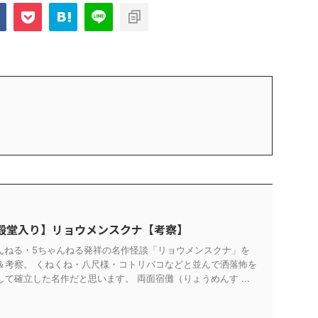
殿堂入り】リョウメンスクナ【考察】
ゃんねる・5ちゃんねる発祥の名作怪談「リョウメンスクナ」を
＆考察。 くねくね・八尺様・コトリバコなどと並んで洒落怖を
て確立した名作だと思います。 両面宿儺（りょうめんす ...