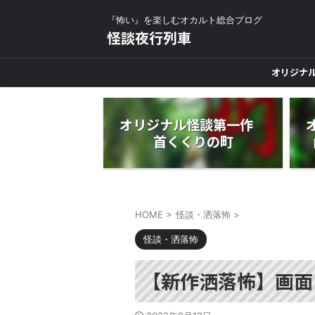
『怖い』を楽しむオカルト総合ブログ
怪談夜行列車
オリジナ
オリジナル怪談第一作
首くくりの町
HOME
>
怪談・洒落怖
>
怪談・洒落怖
【新作洒落怖】画面