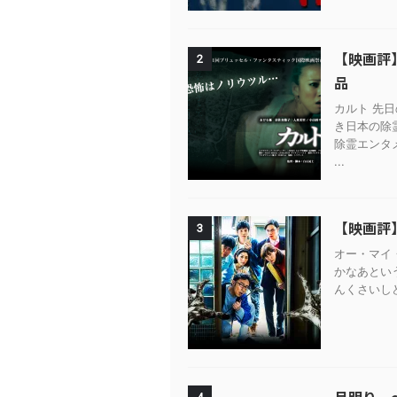
【映画評
2
品
カルト 先
き日本の除
除霊エンタ
...
【映画評
3
オー・マイ・
かなあとい
んくさいしど
月明り 