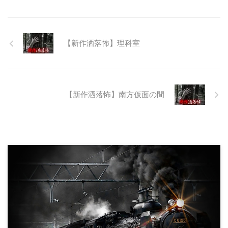
は取りやめられてしまった。なん
でも特別天然記念物の生息域と重
なる為、生体保護の観点から工事
継続が不可能となってしまったら
【新作洒落怖】理科室
しい。 そこに残ったのは無責任
に生み出され捨てられた人工物の
抜け殻たち。誰も通らない道路。
水 ...
【新作洒落怖】南方仮面の間