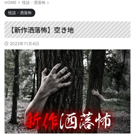
HOME
>
怪談・洒落怖
>
怪談・洒落怖
【新作洒落怖】空き地
2022年11月4日