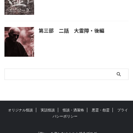
第三部 二話 大霊障・後編
オリジナル怪談
実話怪談
怪談・洒落怖
悪霊・怨霊
プライ
バシーポリシー