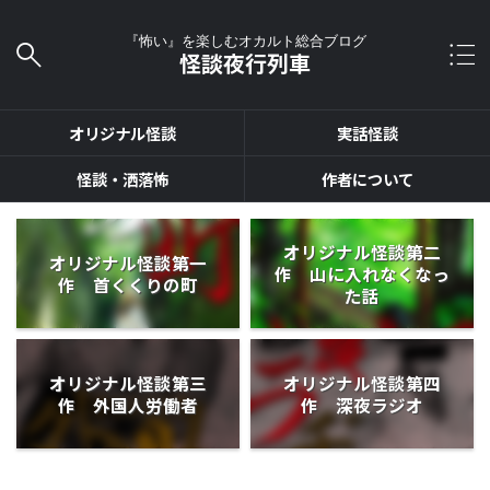
『怖い』を楽しむオカルト総合ブログ
怪談夜行列車
オリジナル怪談
実話怪談
怪談・洒落怖
作者について
オリジナル怪談第二
オリジナル怪談第一
作 山に入れなくなっ
作 首くくりの町
た話
オリジナル怪談第三
オリジナル怪談第四
作 外国人労働者
作 深夜ラジオ