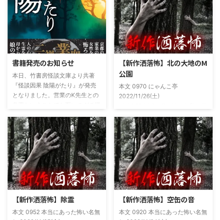
書籍発売のお知らせ
【新作洒落怖】北の大地のM
公園
本日、竹書房怪談文庫より共著
『怪談因果 陰陽がたり』が発売
本文 0970 にゃんこ亭
となりました。営業のK先生との
2022/11/26(土)
共著ということでお互いのガチ怪
19:26:57.94ID:xfRv42sJ0 私は俗
談を持ち寄っての渾身の一冊を仕
に言うオカルト系な話がまあまあ
上げましたので内容の濃さ・面白
好きで、最近占いとかを副業で始
さは保証します。ぜひともご購入
めてた。今はちょっとメンタルの
くださいませ。 書影かっこいい
状況やらで退いたけど実力試しも
ですね！帯の煽り文句も最高です
かねてSNSでフォロワー相手に占
(^^)v購入ページ
いとかしていたもんです。実力
https://amzn.to/49NrwuE特設ペ
は・・・ありがたいことに当たっ
ージ
た！ドンピシャ！と嬉しい声もあ
https://note.com/takeshobo/n/nf
りましたわ・・ そんな時に知り
【新作洒落怖】除霊
【新作洒落怖】空缶の音
54ee5238af1
合ったのが大学生のAちゃん。彼
本文 0952 本当にあった怖い名無
本文 0920 本当にあった怖い名無
女もオカルト系な話が好きで(そ