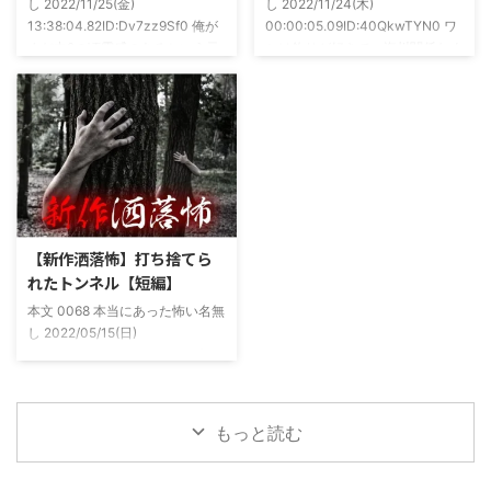
し 2022/11/25(金)
し 2022/11/24(木)
もそも仲良くなったのは北の大地
13:38:04.82ID:Dv7zz9Sf0 俺が
00:00:05.09ID:40QkwTYN0 ワ
が舞台の金塊を巡る漫画)ちょく
まだ中2の頃霊感のあるという元
シは釣りが好きで、海川関係なく
ちょく仲良 ...
友達との話。その自称霊感少年
やってた。それが川に行かなくな
(以後A)は頻繁に「あ、あそこに
った原因の話。 その昔。当時、
いる」だとか誰もおらんとこに挨
川釣りをよくしていた。 仕事が
拶したりなどなんかわざとらしい
夜遅くなることが多く、立地が自
感じがあって当然ながら信じてな
宅〜職場〜釣り場、な位置関係と
かった。でもいいやつではあった
なるその川。職場からでも1時間
し頻繁に遊びに行ったりもして
程度かかる為、仕事終わりにその
た。 そしてゴールデンウィーク
まま釣り場近くで車で寝て、朝に
前にまた胡散臭い話をAに聞かさ
なると川に入る、なんて事をして
【新作洒落怖】打ち捨てら
れた。要約するとこの前霊が見え
いた。 0928 本当にあった怖い名
れたトンネル【短編】
た時に必死に念じたら除霊できた
無し 2022/11/24(木)
本文 0068 本当にあった怖い名無
っていう話だった。その時数人で
00:06:03.06 ...
し 2022/05/15(日)
い ...
23:12:08.93ID:yqoRKOv60 山形
県O地方にある山の話。そこはか
つて大規模林道計画の頓挫によっ
て打ち捨てられたトンネルがあ
もっと読む
る。陸の孤島と呼ばれたその地区
と隣の市を繋ぐ林道として計画さ
れたのだが開通することなく計画