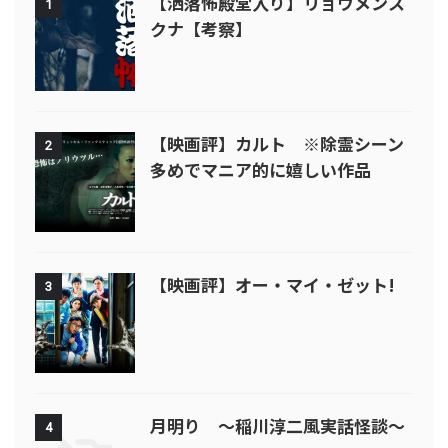
【洒落怖殿堂入り】リョウメンス
1
クナ【考察】
【映画評】カルト ※除霊シーン
2
多めでマニア的に嬉しい作品
【映画評】オー・マイ・ゼット!
3
月明り ～稲川淳二風実話怪談～
4