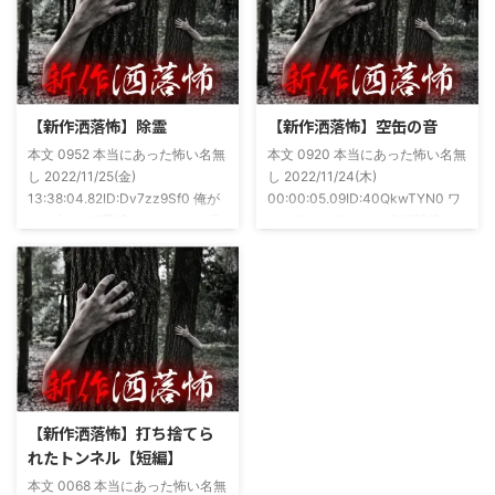
くださいませ。 書影かっこいい
状況やらで退いたけど実力試しも
ですね！帯の煽り文句も最高です
かねてSNSでフォロワー相手に占
(^^)v購入ページ
いとかしていたもんです。実力
https://amzn.to/49NrwuE特設ペ
は・・・ありがたいことに当たっ
ージ
た！ドンピシャ！と嬉しい声もあ
https://note.com/takeshobo/n/nf
りましたわ・・ そんな時に知り
【新作洒落怖】除霊
【新作洒落怖】空缶の音
54ee5238af1
合ったのが大学生のAちゃん。彼
本文 0952 本当にあった怖い名無
本文 0920 本当にあった怖い名無
女もオカルト系な話が好きで(そ
し 2022/11/25(金)
し 2022/11/24(木)
もそも仲良くなったのは北の大地
13:38:04.82ID:Dv7zz9Sf0 俺が
00:00:05.09ID:40QkwTYN0 ワ
が舞台の金塊を巡る漫画)ちょく
まだ中2の頃霊感のあるという元
シは釣りが好きで、海川関係なく
ちょく仲良 ...
友達との話。その自称霊感少年
やってた。それが川に行かなくな
(以後A)は頻繁に「あ、あそこに
った原因の話。 その昔。当時、
いる」だとか誰もおらんとこに挨
川釣りをよくしていた。 仕事が
拶したりなどなんかわざとらしい
夜遅くなることが多く、立地が自
感じがあって当然ながら信じてな
宅〜職場〜釣り場、な位置関係と
かった。でもいいやつではあった
なるその川。職場からでも1時間
し頻繁に遊びに行ったりもして
程度かかる為、仕事終わりにその
た。 そしてゴールデンウィーク
まま釣り場近くで車で寝て、朝に
前にまた胡散臭い話をAに聞かさ
なると川に入る、なんて事をして
【新作洒落怖】打ち捨てら
れた。要約するとこの前霊が見え
いた。 0928 本当にあった怖い名
れたトンネル【短編】
た時に必死に念じたら除霊できた
無し 2022/11/24(木)
本文 0068 本当にあった怖い名無
っていう話だった。その時数人で
00:06:03.06 ...