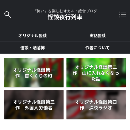
『怖い』を楽しむオカルト総合ブログ
怪談夜行列車
オリジナル怪談
実話怪談
怪談・洒落怖
作者について
オリジナル怪談第二
オリジナル怪談第一
作 山に入れなくなっ
作 首くくりの町
た話
オリジナル怪談第三
オリジナル怪談第四
作 外国人労働者
作 深夜ラジオ