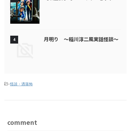
月明り ～稲川淳二風実話怪談～
4
-
怪談・洒落怖
comment