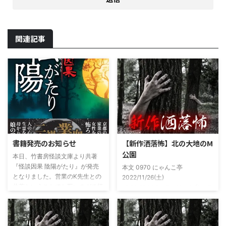
関連記事
書籍発売のお知らせ
【新作洒落怖】北の大地のM
公園
本日、竹書房怪談文庫より共著
『怪談因果 陰陽がたり』が発売
本文 0970 にゃんこ亭
となりました。営業のK先生との
2022/11/26(土)
共著ということでお互いのガチ怪
19:26:57.94ID:xfRv42sJ0 私は俗
談を持ち寄っての渾身の一冊を仕
に言うオカルト系な話がまあまあ
上げましたので内容の濃さ・面白
好きで、最近占いとかを副業で始
さは保証します。ぜひともご購入
めてた。今はちょっとメンタルの