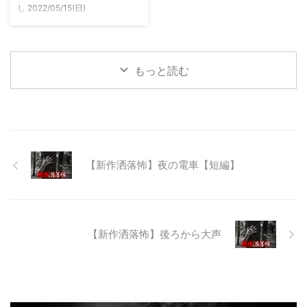
し 2022/05/15(日)
い ...
23:12:08.93ID:yqoRKOv60 山形
県O地方にある山の話。そこはか
つて大規模林道計画の頓挫によっ
て打ち捨てられたトンネルがあ
もっと読む
る。陸の孤島と呼ばれたその地区
と隣の市を繋ぐ林道として計画さ
れたのだが開通することなく計画
は取りやめられてしまった。なん
でも特別天然記念物の生息域と重
なる為、生体保護の観点から工事
継続が不可能となってしまったら
【新作洒落怖】夜の電車【短編】
しい。 そこに残ったのは無責任
に生み出され捨てられた人工物の
抜け殻たち。誰も通らない道路。
水 ...
【新作洒落怖】後ろから大声