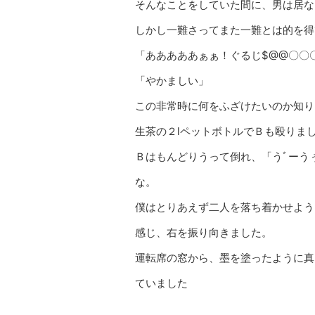
そんなことをしていた間に、男は居な
しかし一難さってまた一難とは的を得
「あああああぁぁ！ぐるじ$@@〇〇
「やかましい」
この非常時に何をふざけたいのか知り
生茶の２lペットボトルでＢも殴りま
Ｂはもんどりうって倒れ、「うﾞーう
な。
僕はとりあえず二人を落ち着かせよう
感じ、右を振り向きました。
運転席の窓から、墨を塗ったように真
ていました