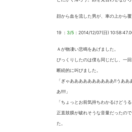
顔から血を流した男が、車の上から覆
19 ：
3/5
：2014/12/07(日) 10:58:47.0
Ａが物凄い悲鳴をあげました。
びっくりしたのは僕も同じだし、一回
断続的に叫びました。
「ぎゃああああああああああ!!うああ
あ!!!!」
「ちょっとお前気持ちわかるけどうる
正直鼓膜が破れそうな音量だったので
た。