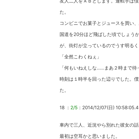
友人二人をＡＢとします。運転手は僕
た。
コンビニでお菓子とジュースを買い、
国道を20分ほど飛ばした頃でしょう
が、街灯が立っているのでうす明るく
「全然こわくねぇ」
「何もいねえしな……まあ２時まで待
時刻は１時半を回った辺りでした。僕
た。
18 ：
2/5
：2014/12/07(日) 10:58:05.4
車内で三人、近況やら別れた彼女の話
最初は空耳かと思いました。