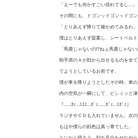
「えーでも何かすごい揺れてるし…」
その間にも、ドゴンッドゴンッドゴン
「とりあえず降りて確かめてみるわ」
僕はとりあえず提案し、シートベルト
「馬鹿じゃないの!?ねぇ馬鹿じゃないの
助手席のＡが顔から出せるものを全て
てようとしているお前です。
僕が車を降りようとしたその時、車の
内の空気が一瞬にして、ビシィッと凍
「……ｶｪ…ｴｴｴ…ｶﾞｪ……ｶﾞｪ…ｴｶﾞｪ」
ラジオやＣＤも入れていません。次の
もはや僕らの顔色は真っ青でした。
とにかく帰ろう。顔を見合わせながら