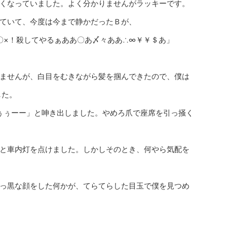
くなっていました。よく分かりませんがラッキーです。
ていて、今度は今まで静かだったＢが、
〇×！殺してやるぁああ〇あ〆々ああ∴∞￥￥＄あ」
ませんが、白目をむきながら髪を掴んできたので、僕は
した。
ぅぅーー」と呻き出しました。やめろ爪で座席を引っ掻く
と車内灯を点けました。しかしそのとき、何やら気配を
っ黒な顔をした何かが、てらてらした目玉で僕を見つめ