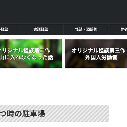
ル怪談
実話怪談
怪談・洒落怖
作
オリジナル怪談第二作
オリジナル怪談第三
山に入れなくなった話
外国人労働者
つ時の駐車場