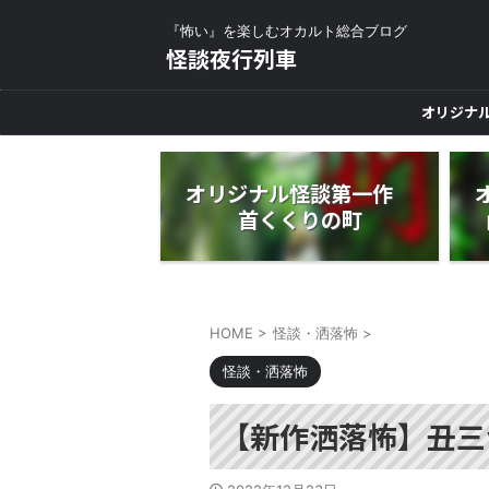
『怖い』を楽しむオカルト総合ブログ
怪談夜行列車
オリジナ
オリジナル怪談第一作
首くくりの町
HOME
>
怪談・洒落怖
>
怪談・洒落怖
【新作洒落怖】丑三