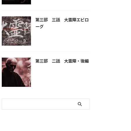
第三部 三話 大霊障エピロ
ーグ
第三部 二話 大霊障・後編