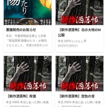
書籍発売のお知らせ
【新作洒落怖】北の大地のM
公園
本日、竹書房怪談文庫より共著
『怪談因果 陰陽がたり』が発売
本文 0970 にゃんこ亭
となりました。営業のK先生との
2022/11/26(土)
共著ということでお互いのガチ怪
19:26:57.94ID:xfRv42sJ0 私は俗
談を持ち寄っての渾身の一冊を仕
に言うオカルト系な話がまあまあ
上げましたので内容の濃さ・面白
好きで、最近占いとかを副業で始
さは保証します。ぜひともご購入
めてた。今はちょっとメンタルの
くださいませ。 書影かっこいい
状況やらで退いたけど実力試しも
ですね！帯の煽り文句も最高です
かねてSNSでフォロワー相手に占
(^^)v購入ページ
いとかしていたもんです。実力
https://amzn.to/49NrwuE特設ペ
は・・・ありがたいことに当たっ
ージ
た！ドンピシャ！と嬉しい声もあ
https://note.com/takeshobo/n/nf
りましたわ・・ そんな時に知り
【新作洒落怖】除霊
【新作洒落怖】空缶の音
54ee5238af1
合ったのが大学生のAちゃん。彼
本文 0952 本当にあった怖い名無
本文 0920 本当にあった怖い名無
女もオカルト系な話が好きで(そ
し 2022/11/25(金)
し 2022/11/24(木)