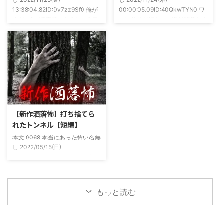
もそも仲良くなったのは北の大地
13:38:04.82ID:Dv7zz9Sf0 俺が
00:00:05.09ID:40QkwTYN0 ワ
が舞台の金塊を巡る漫画)ちょく
まだ中2の頃霊感のあるという元
シは釣りが好きで、海川関係なく
ちょく仲良 ...
友達との話。その自称霊感少年
やってた。それが川に行かなくな
(以後A)は頻繁に「あ、あそこに
った原因の話。 その昔。当時、
いる」だとか誰もおらんとこに挨
川釣りをよくしていた。 仕事が
拶したりなどなんかわざとらしい
夜遅くなることが多く、立地が自
感じがあって当然ながら信じてな
宅〜職場〜釣り場、な位置関係と
かった。でもいいやつではあった
なるその川。職場からでも1時間
し頻繁に遊びに行ったりもして
程度かかる為、仕事終わりにその
た。 そしてゴールデンウィーク
まま釣り場近くで車で寝て、朝に
前にまた胡散臭い話をAに聞かさ
なると川に入る、なんて事をして
【新作洒落怖】打ち捨てら
れた。要約するとこの前霊が見え
いた。 0928 本当にあった怖い名
れたトンネル【短編】
た時に必死に念じたら除霊できた
無し 2022/11/24(木)
本文 0068 本当にあった怖い名無
っていう話だった。その時数人で
00:06:03.06 ...
し 2022/05/15(日)
い ...
23:12:08.93ID:yqoRKOv60 山形
県O地方にある山の話。そこはか
つて大規模林道計画の頓挫によっ
て打ち捨てられたトンネルがあ
もっと読む
る。陸の孤島と呼ばれたその地区
と隣の市を繋ぐ林道として計画さ
れたのだが開通することなく計画