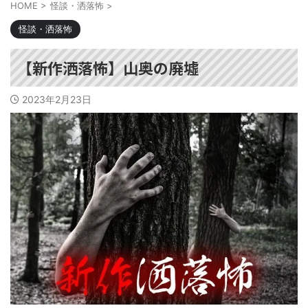
HOME
>
怪談・洒落怖
>
怪談・洒落怖
【新作洒落怖】山奥の廃墟
2023年2月23日