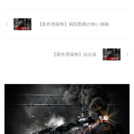
は取りやめられてしまった。なん
でも特別天然記念物の生息域と重
なる為、生体保護の観点から工事
継続が不可能となってしまったら
【新作洒落怖】病院勤務の怖い体験
しい。 そこに残ったのは無責任
に生み出され捨てられた人工物の
抜け殻たち。誰も通らない道路。
水 ...
【新作洒落怖】仙台坂