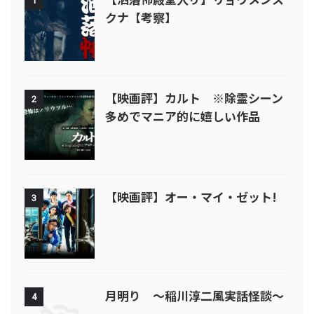
1
クナ【考察】
【映画評】カルト ※除霊シーン
2
多めでマニア的に嬉しい作品
【映画評】オー・マイ・ゼット!
3
月明り ～稲川淳二風実話怪談～
4