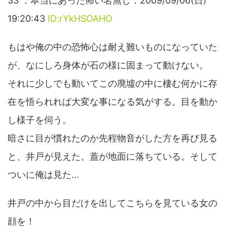
33 ：本当にあった怖い名無し：2009/09/06(日)
19:20:43
ID:rYkHSOAHO
もはや俺の中の恐怖心は耐え難いものになっていた
が、なにしろ身体が石の様に固まって動けない。
それに少しでも動いてこの廃墟の中に棲む何かに存
在を悟られれば大変な事になる気がする。目を動か
し様子を伺う。
暗さに目が慣れたのか先程物音がした方を再び見る
と、井戸が見えた。蓋が地面に落ちている。そして
ついに俺は見た…
井戸の中から目だけを出してこちらを見ている女の
顔を！