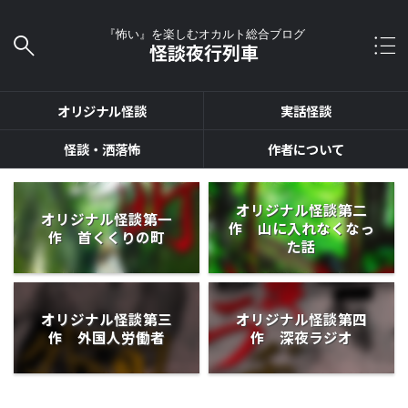
『怖い』を楽しむオカルト総合ブログ
怪談夜行列車
オリジナル怪談
実話怪談
怪談・洒落怖
作者について
オリジナル怪談第二
オリジナル怪談第一
作 山に入れなくなっ
作 首くくりの町
た話
オリジナル怪談第三
オリジナル怪談第四
作 外国人労働者
作 深夜ラジオ