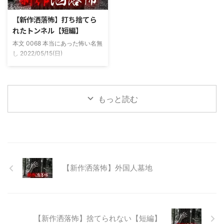
た。 そしてゴールデンウィーク
まま釣り場近くで車で寝て、朝に
前にまた胡散臭い話をAに聞かさ
なると川に入る、なんて事をして
【新作洒落怖】打ち捨てら
れた。要約するとこの前霊が見え
いた。 0928 本当にあった怖い名
れたトンネル【短編】
た時に必死に念じたら除霊できた
無し 2022/11/24(木)
本文 0068 本当にあった怖い名無
っていう話だった。その時数人で
00:06:03.06 ...
し 2022/05/15(日)
い ...
23:12:08.93ID:yqoRKOv60 山形
県O地方にある山の話。そこはか
つて大規模林道計画の頓挫によっ
て打ち捨てられたトンネルがあ
もっと読む
る。陸の孤島と呼ばれたその地区
と隣の市を繋ぐ林道として計画さ
れたのだが開通することなく計画
は取りやめられてしまった。なん
でも特別天然記念物の生息域と重
なる為、生体保護の観点から工事
継続が不可能となってしまったら
【新作洒落怖】外国人墓地
しい。 そこに残ったのは無責任
に生み出され捨てられた人工物の
抜け殻たち。誰も通らない道路。
水 ...
【新作洒落怖】捨てられない【短編】