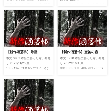
共著ということでお互いのガチ怪
19:26:57.94ID:xfRv42sJ0 私は俗
談を持ち寄っての渾身の一冊を仕
に言うオカルト系な話がまあまあ
上げましたので内容の濃さ・面白
好きで、最近占いとかを副業で始
さは保証します。ぜひともご購入
めてた。今はちょっとメンタルの
くださいませ。 書影かっこいい
状況やらで退いたけど実力試しも
ですね！帯の煽り文句も最高です
かねてSNSでフォロワー相手に占
(^^)v購入ページ
いとかしていたもんです。実力
https://amzn.to/49NrwuE特設ペ
は・・・ありがたいことに当たっ
ージ
た！ドンピシャ！と嬉しい声もあ
https://note.com/takeshobo/n/nf
りましたわ・・ そんな時に知り
【新作洒落怖】除霊
【新作洒落怖】空缶の音
54ee5238af1
合ったのが大学生のAちゃん。彼
本文 0952 本当にあった怖い名無
本文 0920 本当にあった怖い名無
女もオカルト系な話が好きで(そ
し 2022/11/25(金)
し 2022/11/24(木)
もそも仲良くなったのは北の大地
13:38:04.82ID:Dv7zz9Sf0 俺が
00:00:05.09ID:40QkwTYN0 ワ
が舞台の金塊を巡る漫画)ちょく
まだ中2の頃霊感のあるという元
シは釣りが好きで、海川関係なく
ちょく仲良 ...
友達との話。その自称霊感少年
やってた。それが川に行かなくな
(以後A)は頻繁に「あ、あそこに
った原因の話。 その昔。当時、
いる」だとか誰もおらんとこに挨
川釣りをよくしていた。 仕事が
拶したりなどなんかわざとらしい
夜遅くなることが多く、立地が自
感じがあって当然ながら信じてな
宅〜職場〜釣り場、な位置関係と
かった。でもいいやつではあった
なるその川。職場からでも1時間
し頻繁に遊びに行ったりもして
程度かかる為、仕事終わりにその