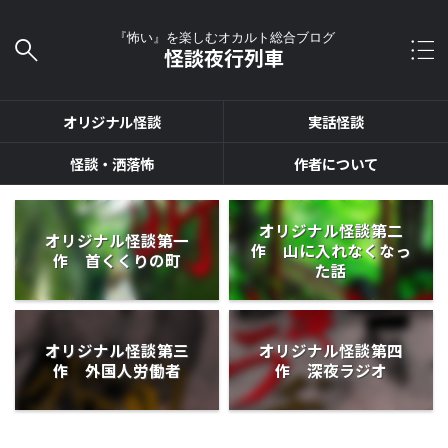
『怖い』を楽しむオカルト総合ブログ
怪談夜行列車
オリジナル怪談
実話怪談
怪談・洒落怖
作者について
オリジナル怪談第二
オリジナル怪談第一
作 山に入れなくなっ
作 首くくりの町
た話
オリジナル怪談第三
オリジナル怪談第四
作 外国人労働者
作 深夜ラジオ