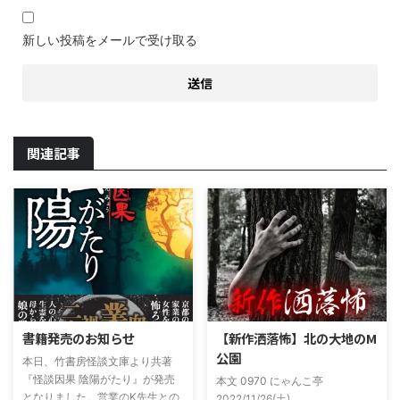
新しい投稿をメールで受け取る
関連記事
書籍発売のお知らせ
【新作洒落怖】北の大地のM
公園
本日、竹書房怪談文庫より共著
『怪談因果 陰陽がたり』が発売
本文 0970 にゃんこ亭
となりました。営業のK先生との
2022/11/26(土)