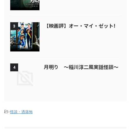
【映画評】オー・マイ・ゼット!
3
月明り ～稲川淳二風実話怪談～
4
-
怪談・洒落怖