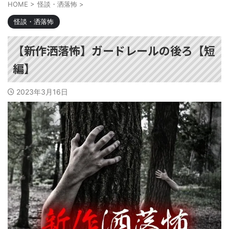
HOME
>
怪談・洒落怖
>
怪談・洒落怖
【新作洒落怖】ガードレールの後ろ【短
編】
2023年3月16日