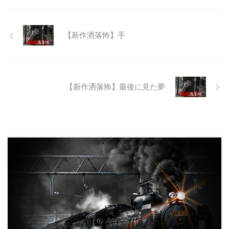
でも特別天然記念物の生息域と重
なる為、生体保護の観点から工事
継続が不可能となってしまったら
【新作洒落怖】手
しい。 そこに残ったのは無責任
に生み出され捨てられた人工物の
抜け殻たち。誰も通らない道路。
水 ...
【新作洒落怖】最後に見た夢