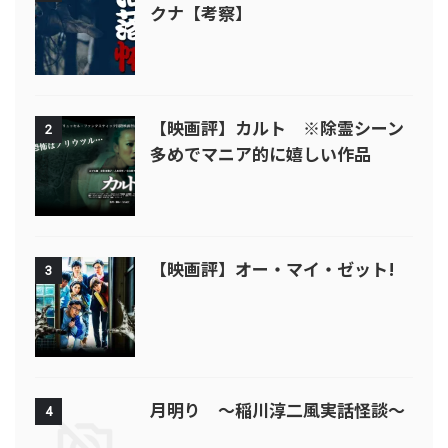
クナ【考察】
【映画評】カルト ※除霊シーン
2
多めでマニア的に嬉しい作品
【映画評】オー・マイ・ゼット!
3
月明り ～稲川淳二風実話怪談～
4