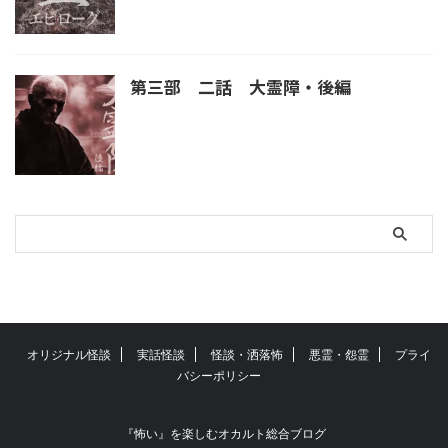
第三部 二話 大霊障・後編
オリジナル怪談
実話怪談
怪談・洒落怖
悪霊・怨霊
プライ
バシーポリシー
『怖い』を楽しむオカルト総合ブログ