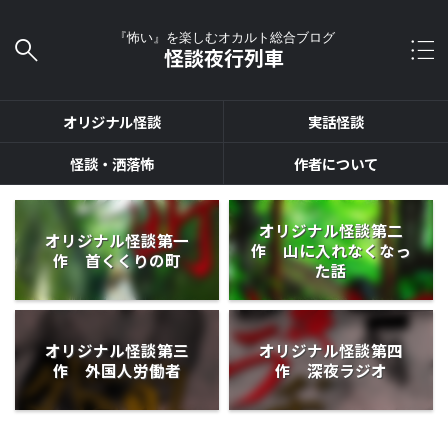
『怖い』を楽しむオカルト総合ブログ
怪談夜行列車
オリジナル怪談
実話怪談
怪談・洒落怖
作者について
オリジナル怪談第二
オリジナル怪談第一
作 山に入れなくなっ
作 首くくりの町
た話
オリジナル怪談第三
オリジナル怪談第四
作 外国人労働者
作 深夜ラジオ