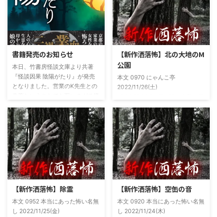
書籍発売のお知らせ
【新作洒落怖】北の大地のM
公園
本日、竹書房怪談文庫より共著
『怪談因果 陰陽がたり』が発売
本文 0970 にゃんこ亭
となりました。営業のK先生との
2022/11/26(土)
共著ということでお互いのガチ怪
19:26:57.94ID:xfRv42sJ0 私は俗
談を持ち寄っての渾身の一冊を仕
に言うオカルト系な話がまあまあ
上げましたので内容の濃さ・面白
好きで、最近占いとかを副業で始
さは保証します。ぜひともご購入
めてた。今はちょっとメンタルの
くださいませ。 書影かっこいい
状況やらで退いたけど実力試しも
ですね！帯の煽り文句も最高です
かねてSNSでフォロワー相手に占
(^^)v購入ページ
いとかしていたもんです。実力
https://amzn.to/49NrwuE特設ペ
は・・・ありがたいことに当たっ
ージ
た！ドンピシャ！と嬉しい声もあ
https://note.com/takeshobo/n/nf
りましたわ・・ そんな時に知り
【新作洒落怖】除霊
【新作洒落怖】空缶の音
54ee5238af1
合ったのが大学生のAちゃん。彼
本文 0952 本当にあった怖い名無
本文 0920 本当にあった怖い名無
女もオカルト系な話が好きで(そ
し 2022/11/25(金)
し 2022/11/24(木)
もそも仲良くなったのは北の大地