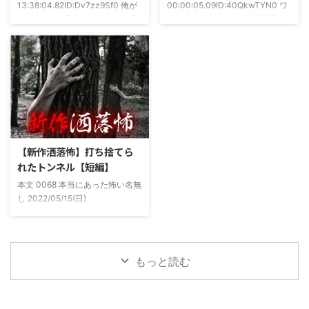
13:38:04.82ID:Dv7zz9Sf0 俺が
00:00:05.09ID:40QkwTYN0 ワ
が舞台の金塊を巡る漫画)ちょく
まだ中2の頃霊感のあるという元
シは釣りが好きで、海川関係なく
ちょく仲良 ...
友達との話。その自称霊感少年
やってた。それが川に行かなくな
(以後A)は頻繁に「あ、あそこに
った原因の話。 その昔。当時、
いる」だとか誰もおらんとこに挨
川釣りをよくしていた。 仕事が
拶したりなどなんかわざとらしい
夜遅くなることが多く、立地が自
感じがあって当然ながら信じてな
宅〜職場〜釣り場、な位置関係と
かった。でもいいやつではあった
なるその川。職場からでも1時間
し頻繁に遊びに行ったりもして
程度かかる為、仕事終わりにその
た。 そしてゴールデンウィーク
まま釣り場近くで車で寝て、朝に
前にまた胡散臭い話をAに聞かさ
なると川に入る、なんて事をして
【新作洒落怖】打ち捨てら
れた。要約するとこの前霊が見え
いた。 0928 本当にあった怖い名
れたトンネル【短編】
た時に必死に念じたら除霊できた
無し 2022/11/24(木)
本文 0068 本当にあった怖い名無
っていう話だった。その時数人で
00:06:03.06 ...
し 2022/05/15(日)
い ...
23:12:08.93ID:yqoRKOv60 山形
県O地方にある山の話。そこはか
つて大規模林道計画の頓挫によっ
て打ち捨てられたトンネルがあ
もっと読む
る。陸の孤島と呼ばれたその地区
と隣の市を繋ぐ林道として計画さ
れたのだが開通することなく計画
は取りやめられてしまった。なん