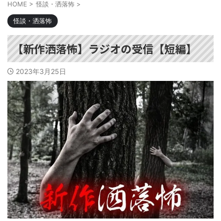
HOME
>
怪談・洒落怖
>
怪談・洒落怖
【新作洒落怖】ラジオの受信【短編】
2023年3月25日