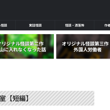
ル怪談
実話怪談
怪談・洒落怖
作
オリジナル怪談第二作
オリジナル怪談第三
山に入れなくなった話
外国人労働者
室【短編】