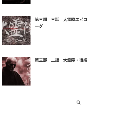
第三部 三話 大霊障エピロ
ーグ
第三部 二話 大霊障・後編