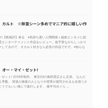
】カルト ※除霊シーン多めでマニア的に嬉しい作
日の【映画評】来る ※気持ち悪い人間関係＋超絶エンタメに続
霊エンターテイメント作品をレビュー。低予算ながらしっかり
メしてるので、オカルト好きなら必見の作品ですぞ。※知らな
】オー・マイ・ゼット!
ゼット! 2016年制作。 東京03の角田晃広さん主演。 なんだ
う序盤。 登場人物達の人となりや背景が描写されるも全員うさ
うでもいい感じで進行します。 後半15分ぐら ...