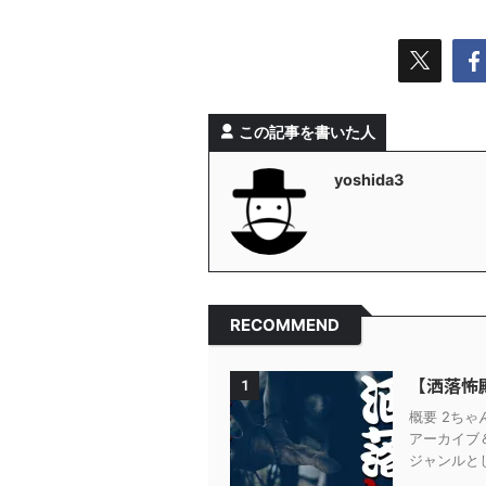
この記事を書いた人
yoshida3
RECOMMEND
【洒落怖
1
概要 2ち
アーカイブ
ジャンルとし