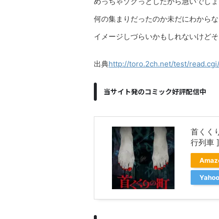
めっちゃゾクっとしたから急いでしょ
何の集まりだったのか未だにわからな
イメージしづらいかもしれないけどそ
出典
http://toro.2ch.net/test/read.c
当サイト発のコミック好評配信中
首くく
行列車 
Ama
Yah