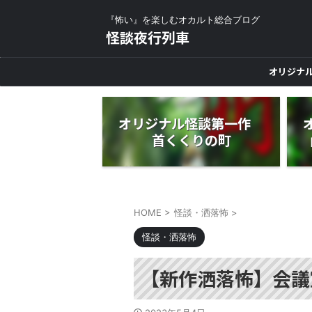
『怖い』を楽しむオカルト総合ブログ
怪談夜行列車
オリジナ
オリジナル怪談第一作
首くくりの町
HOME
>
怪談・洒落怖
>
怪談・洒落怖
【新作洒落怖】会議