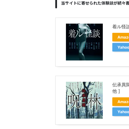
当サイトに寄せられた体験談が続々
着ル怪談
Ama
Yah
伝承異聞
他 ]
Ama
Yah