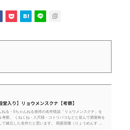
殿堂入り】リョウメンスクナ【考察】
ゃんねる・5ちゃんねる発祥の名作怪談「リョウメンスクナ」を
＆考察。 くねくね・八尺様・コトリバコなどと並んで洒落怖を
て確立した名作だと思います。 両面宿儺（りょうめんす ...