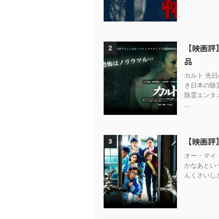
【映画評
2
品
カルト 先
き日本の除
除霊エンタ
...
【映画評
3
オー・マイ・
かなあとい
んくさいしど