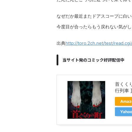
なぜだか最近またドアスコープに白い
今度目が合ったらもう戻れない気がし
出典
http://toro.2ch.net/test/read.c
当サイト発のコミック好評配信中
首くく
行列車 
Ama
Yah