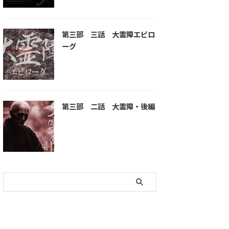
第三部 三話 大霊障エピロ
ーグ
第三部 二話 大霊障・後編