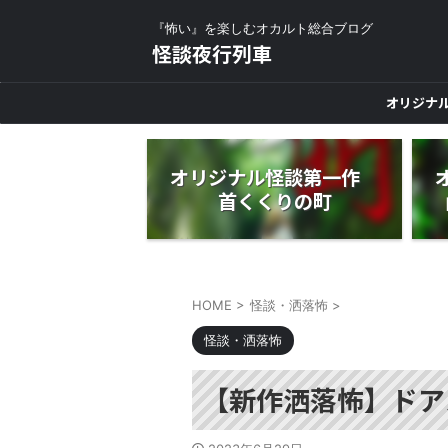
『怖い』を楽しむオカルト総合ブログ
怪談夜行列車
オリジナ
オリジナル怪談第一作
首くくりの町
HOME
>
怪談・洒落怖
>
怪談・洒落怖
【新作洒落怖】ドア