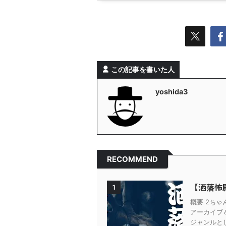
この記事を書いた人
yoshida3
RECOMMEND
【洒落怖
1
概要 2ち
アーカイブ
ジャンルとし