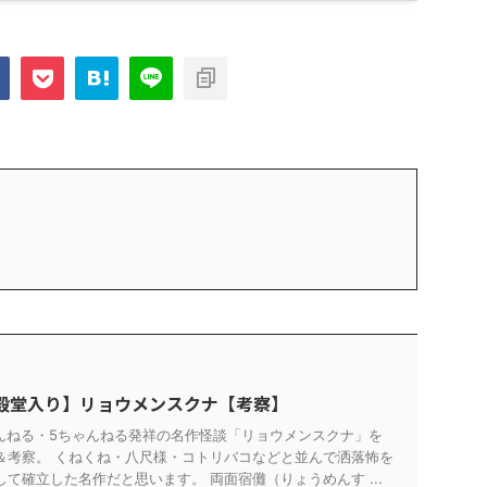
殿堂入り】リョウメンスクナ【考察】
ゃんねる・5ちゃんねる発祥の名作怪談「リョウメンスクナ」を
＆考察。 くねくね・八尺様・コトリバコなどと並んで洒落怖を
て確立した名作だと思います。 両面宿儺（りょうめんす ...