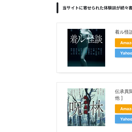
当サイトに寄せられた体験談が続々
着ル怪談
Ama
Yah
伝承異聞
他 ]
Ama
Yah