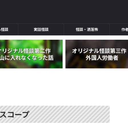
ル怪談
実話怪談
怪談・洒落怖
作
オリジナル怪談第二作
オリジナル怪談第三
山に入れなくなった話
外国人労働者
スコープ