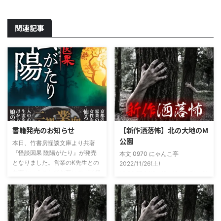
関連記事
書籍発売のお知らせ
【新作洒落怖】北の大地のM
公園
本日、竹書房怪談文庫より共著
『怪談因果 陰陽がたり』が発売
本文 0970 にゃんこ亭
となりました。営業のK先生との
2022/11/26(土)
共著ということでお互いのガチ怪
19:26:57.94ID:xfRv42sJ0 私は俗
談を持ち寄っての渾身の一冊を仕
に言うオカルト系な話がまあまあ
上げましたので内容の濃さ・面白
好きで、最近占いとかを副業で始
さは保証します。ぜひともご購入
めてた。今はちょっとメンタルの
くださいませ。 書影かっこいい
状況やらで退いたけど実力試しも