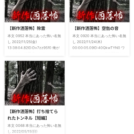
ですね！帯の煽り文句も最高です
かねてSNSでフォロワー相手に占
(^^)v購入ページ
いとかしていたもんです。実力
https://amzn.to/49NrwuE特設ペ
は・・・ありがたいことに当たっ
ージ
た！ドンピシャ！と嬉しい声もあ
https://note.com/takeshobo/n/nf
りましたわ・・ そんな時に知り
【新作洒落怖】除霊
【新作洒落怖】空缶の音
54ee5238af1
合ったのが大学生のAちゃん。彼
本文 0952 本当にあった怖い名無
本文 0920 本当にあった怖い名無
女もオカルト系な話が好きで(そ
し 2022/11/25(金)
し 2022/11/24(木)
もそも仲良くなったのは北の大地
13:38:04.82ID:Dv7zz9Sf0 俺が
00:00:05.09ID:40QkwTYN0 ワ
が舞台の金塊を巡る漫画)ちょく
まだ中2の頃霊感のあるという元
シは釣りが好きで、海川関係なく
ちょく仲良 ...
友達との話。その自称霊感少年
やってた。それが川に行かなくな
(以後A)は頻繁に「あ、あそこに
った原因の話。 その昔。当時、
いる」だとか誰もおらんとこに挨
川釣りをよくしていた。 仕事が
拶したりなどなんかわざとらしい
夜遅くなることが多く、立地が自
感じがあって当然ながら信じてな
宅〜職場〜釣り場、な位置関係と
かった。でもいいやつではあった
なるその川。職場からでも1時間
し頻繁に遊びに行ったりもして
程度かかる為、仕事終わりにその
た。 そしてゴールデンウィーク
まま釣り場近くで車で寝て、朝に
前にまた胡散臭い話をAに聞かさ
なると川に入る、なんて事をして
【新作洒落怖】打ち捨てら
れた。要約するとこの前霊が見え
いた。 0928 本当にあった怖い名
れたトンネル【短編】
た時に必死に念じたら除霊できた
無し 2022/11/24(木)
本文 0068 本当にあった怖い名無
っていう話だった。その時数人で
00:06:03.06 ...
し 2022/05/15(日)
い ...