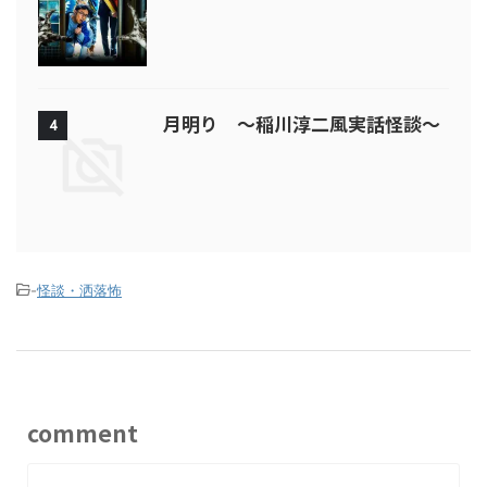
月明り ～稲川淳二風実話怪談～
4
-
怪談・洒落怖
comment