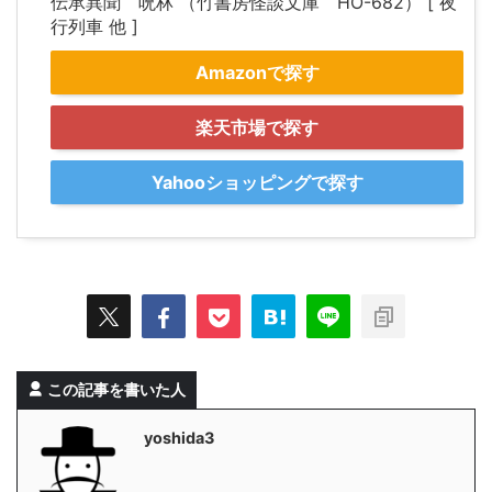
伝承異聞 呪林 （竹書房怪談文庫 HO-682） [ 夜
行列車 他 ]
Amazonで探す
楽天市場で探す
Yahooショッピングで探す
この記事を書いた人
yoshida3