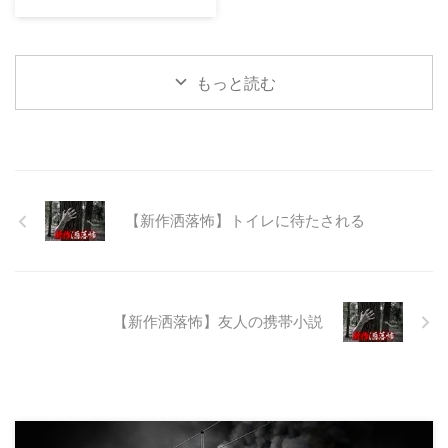
23:12:08.93ID:yqoRKOv60 山形
県O地方にある山の話。そこはか
つて大規模林道計画の頓挫によっ
て打ち捨てられたトンネルがあ
もっと読む
る。陸の孤島と呼ばれたその地区
と隣の市を繋ぐ林道として計画さ
れたのだが開通することなく計画
は取りやめられてしまった。なん
でも特別天然記念物の生息域と重
なる為、生体保護の観点から工事
継続が不可能となってしまったら
【新作洒落怖】トイレに待たされる
しい。 そこに残ったのは無責任
に生み出され捨てられた人工物の
抜け殻たち。誰も通らない道路。
水 ...
【新作洒落怖】友人の携帯小説