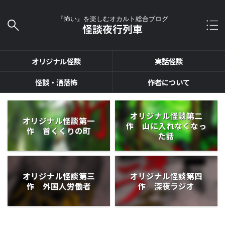
『怖い』を楽しむオカルト総合ブログ
怪談夜行列車
オリジナル怪談
実話怪談
怪談・洒落怖
作者について
オリジナル怪談第二
オリジナル怪談第一
作 山に入れなくなっ
作 首くくりの町
た話
オリジナル怪談第三
オリジナル怪談第四
作 外国人労働者
作 深夜ラジオ