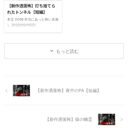
前にまた胡散臭い話をAに聞かさ
なると川に入る、なんて事をして
【新作洒落怖】打ち捨てら
れた。要約するとこの前霊が見え
いた。 0928 本当にあった怖い名
れたトンネル【短編】
た時に必死に念じたら除霊できた
無し 2022/11/24(木)
本文 0068 本当にあった怖い名無
っていう話だった。その時数人で
00:06:03.06 ...
し 2022/05/15(日)
い ...
23:12:08.93ID:yqoRKOv60 山形
県O地方にある山の話。そこはか
つて大規模林道計画の頓挫によっ
て打ち捨てられたトンネルがあ
もっと読む
る。陸の孤島と呼ばれたその地区
と隣の市を繋ぐ林道として計画さ
れたのだが開通することなく計画
は取りやめられてしまった。なん
でも特別天然記念物の生息域と重
なる為、生体保護の観点から工事
継続が不可能となってしまったら
【新作洒落怖】夜中のPA【短編】
しい。 そこに残ったのは無責任
に生み出され捨てられた人工物の
抜け殻たち。誰も通らない道路。
水 ...
【新作洒落怖】猿の幽霊