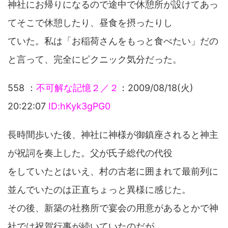
神社にお帰りになるので途中で休憩所が設けてあっ
てそこで休憩したり、昼食を摂ったりし
ていた。私は「お稲荷さんをもっと食べたい」だの
と言って、完全にピクニック気分だった。
558 ：
不可解な記憶２／２
：2009/08/18(火)
20:22:07
ID:hKyk3gPG0
長時間歩いた後、神社に神様が御鎮座されると神主
が祝詞を奏上した。父が氏子総代の代役
をしていたとはいえ、村の古老に囲まれて最前列に
並んでいたのは正直ちょっと異様に感じた。
その後、新築の社務所で宴会の用意があるとかで神
社では祝賀行事が続いていたのだが、