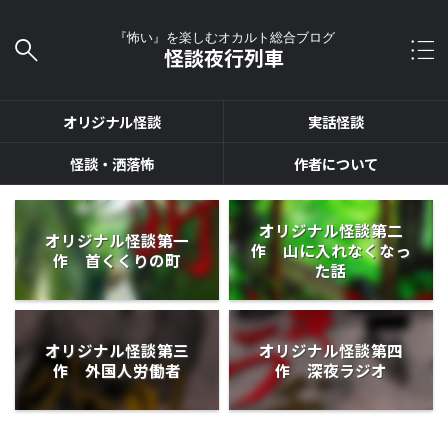
『怖い』を楽しむオカルト総合ブログ
怪談夜行列車
オリジナル怪談
実話怪談
怪談・洒落怖
作者について
オリジナル怪談第二
オリジナル怪談第一
作 山に入れなくなっ
作 首くくりの町
た話
オリジナル怪談第三
オリジナル怪談第四
作 外国人労働者
作 深夜ラジオ