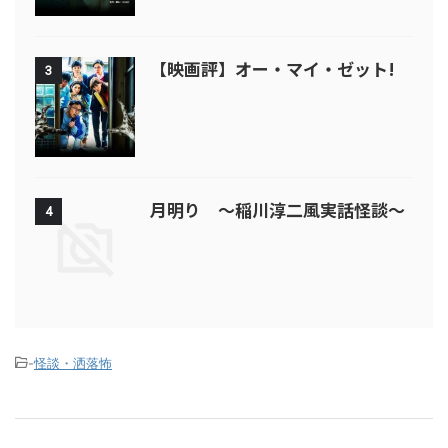
【映画評】オー・マイ・ゼット!
3
月明り ～稲川淳二風実話怪談～
4
-
怪談・洒落怖