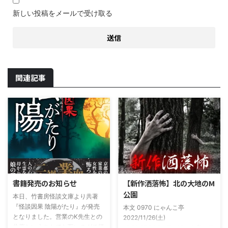
新しい投稿をメールで受け取る
関連記事
書籍発売のお知らせ
【新作洒落怖】北の大地のM
公園
本日、竹書房怪談文庫より共著
『怪談因果 陰陽がたり』が発売
本文 0970 にゃんこ亭
となりました。営業のK先生との
2022/11/26(土)
共著ということでお互いのガチ怪
19:26:57.94ID:xfRv42sJ0 私は俗