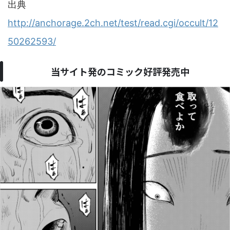
出典
http://anchorage.2ch.net/test/read.cgi/occult/12
50262593/
当サイト発のコミック好評発売中