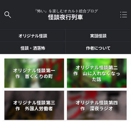
『怖い』を楽しむオカルト総合ブログ
怪談夜行列車
オリジナル怪談
実話怪談
怪談・洒落怖
作者について
オリジナル怪談第二
オリジナル怪談第一
作 山に入れなくなっ
作 首くくりの町
た話
オリジナル怪談第三
オリジナル怪談第四
作 外国人労働者
作 深夜ラジオ