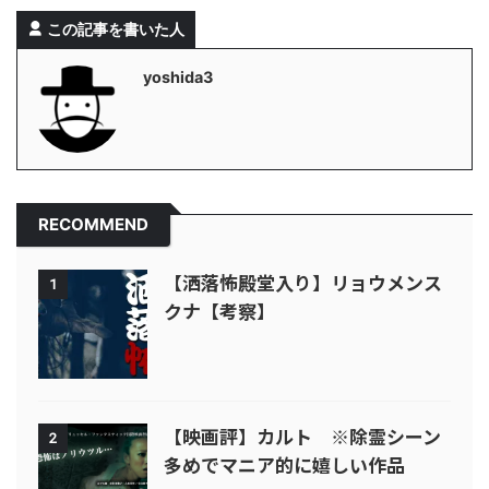
この記事を書いた人
yoshida3
RECOMMEND
【洒落怖殿堂入り】リョウメンス
1
クナ【考察】
【映画評】カルト ※除霊シーン
2
多めでマニア的に嬉しい作品