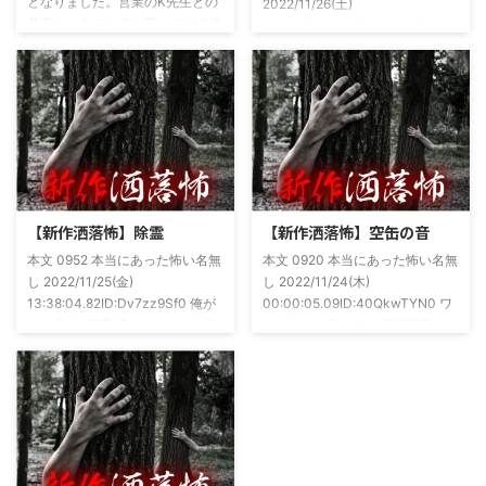
となりました。営業のK先生との
2022/11/26(土)
共著ということでお互いのガチ怪
19:26:57.94ID:xfRv42sJ0 私は俗
談を持ち寄っての渾身の一冊を仕
に言うオカルト系な話がまあまあ
上げましたので内容の濃さ・面白
好きで、最近占いとかを副業で始
さは保証します。ぜひともご購入
めてた。今はちょっとメンタルの
くださいませ。 書影かっこいい
状況やらで退いたけど実力試しも
ですね！帯の煽り文句も最高です
かねてSNSでフォロワー相手に占
(^^)v購入ページ
いとかしていたもんです。実力
https://amzn.to/49NrwuE特設ペ
は・・・ありがたいことに当たっ
ージ
た！ドンピシャ！と嬉しい声もあ
https://note.com/takeshobo/n/nf
りましたわ・・ そんな時に知り
【新作洒落怖】除霊
【新作洒落怖】空缶の音
54ee5238af1
合ったのが大学生のAちゃん。彼
本文 0952 本当にあった怖い名無
本文 0920 本当にあった怖い名無
女もオカルト系な話が好きで(そ
し 2022/11/25(金)
し 2022/11/24(木)
もそも仲良くなったのは北の大地
13:38:04.82ID:Dv7zz9Sf0 俺が
00:00:05.09ID:40QkwTYN0 ワ
が舞台の金塊を巡る漫画)ちょく
まだ中2の頃霊感のあるという元
シは釣りが好きで、海川関係なく
ちょく仲良 ...
友達との話。その自称霊感少年
やってた。それが川に行かなくな
(以後A)は頻繁に「あ、あそこに
った原因の話。 その昔。当時、
いる」だとか誰もおらんとこに挨
川釣りをよくしていた。 仕事が
拶したりなどなんかわざとらしい
夜遅くなることが多く、立地が自
感じがあって当然ながら信じてな
宅〜職場〜釣り場、な位置関係と
かった。でもいいやつではあった
なるその川。職場からでも1時間
し頻繁に遊びに行ったりもして
程度かかる為、仕事終わりにその