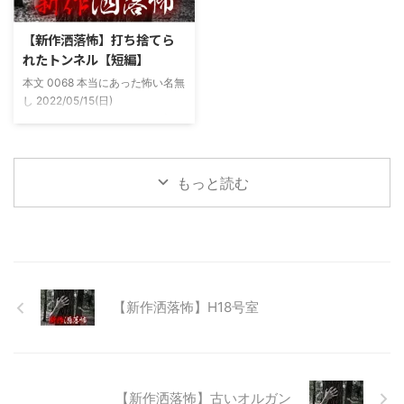
た。 そしてゴールデンウィーク
まま釣り場近くで車で寝て、朝に
前にまた胡散臭い話をAに聞かさ
なると川に入る、なんて事をして
【新作洒落怖】打ち捨てら
れた。要約するとこの前霊が見え
いた。 0928 本当にあった怖い名
れたトンネル【短編】
た時に必死に念じたら除霊できた
無し 2022/11/24(木)
本文 0068 本当にあった怖い名無
っていう話だった。その時数人で
00:06:03.06 ...
し 2022/05/15(日)
い ...
23:12:08.93ID:yqoRKOv60 山形
県O地方にある山の話。そこはか
つて大規模林道計画の頓挫によっ
て打ち捨てられたトンネルがあ
もっと読む
る。陸の孤島と呼ばれたその地区
と隣の市を繋ぐ林道として計画さ
れたのだが開通することなく計画
は取りやめられてしまった。なん
でも特別天然記念物の生息域と重
なる為、生体保護の観点から工事
継続が不可能となってしまったら
【新作洒落怖】H18号室
しい。 そこに残ったのは無責任
に生み出され捨てられた人工物の
抜け殻たち。誰も通らない道路。
水 ...
【新作洒落怖】古いオルガン