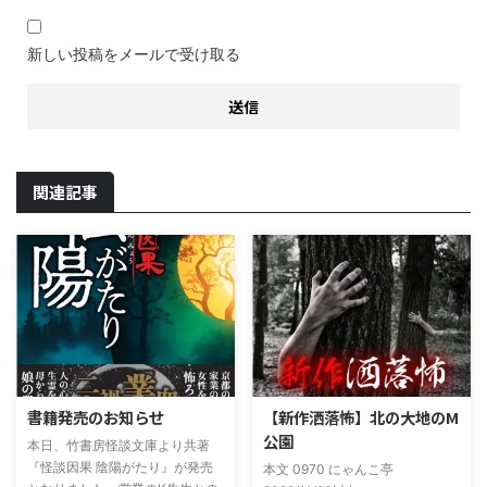
新しい投稿をメールで受け取る
関連記事
書籍発売のお知らせ
【新作洒落怖】北の大地のM
公園
本日、竹書房怪談文庫より共著
『怪談因果 陰陽がたり』が発売
本文 0970 にゃんこ亭