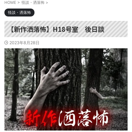
HOME
>
怪談・洒落怖
>
怪談・洒落怖
【新作洒落怖】H18号室 後日談
2023年8月28日