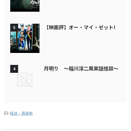
【映画評】オー・マイ・ゼット!
3
月明り ～稲川淳二風実話怪談～
4
-
怪談・洒落怖