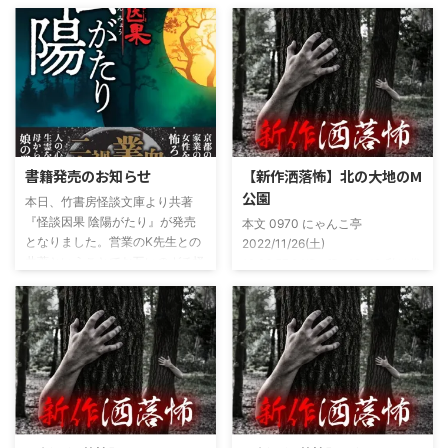
書籍発売のお知らせ
【新作洒落怖】北の大地のM
公園
本日、竹書房怪談文庫より共著
『怪談因果 陰陽がたり』が発売
本文 0970 にゃんこ亭
となりました。営業のK先生との
2022/11/26(土)
共著ということでお互いのガチ怪
19:26:57.94ID:xfRv42sJ0 私は俗
談を持ち寄っての渾身の一冊を仕
に言うオカルト系な話がまあまあ
上げましたので内容の濃さ・面白
好きで、最近占いとかを副業で始
さは保証します。ぜひともご購入
めてた。今はちょっとメンタルの
くださいませ。 書影かっこいい
状況やらで退いたけど実力試しも
ですね！帯の煽り文句も最高です
かねてSNSでフォロワー相手に占
(^^)v購入ページ
いとかしていたもんです。実力
https://amzn.to/49NrwuE特設ペ
は・・・ありがたいことに当たっ
ージ
た！ドンピシャ！と嬉しい声もあ
https://note.com/takeshobo/n/nf
りましたわ・・ そんな時に知り