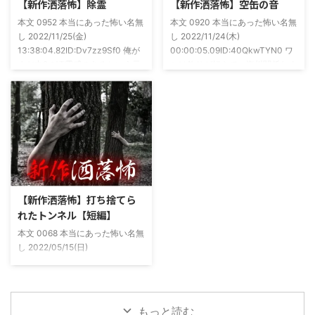
【新作洒落怖】除霊
【新作洒落怖】空缶の音
54ee5238af1
合ったのが大学生のAちゃん。彼
本文 0952 本当にあった怖い名無
本文 0920 本当にあった怖い名無
女もオカルト系な話が好きで(そ
し 2022/11/25(金)
し 2022/11/24(木)
もそも仲良くなったのは北の大地
13:38:04.82ID:Dv7zz9Sf0 俺が
00:00:05.09ID:40QkwTYN0 ワ
が舞台の金塊を巡る漫画)ちょく
まだ中2の頃霊感のあるという元
シは釣りが好きで、海川関係なく
ちょく仲良 ...
友達との話。その自称霊感少年
やってた。それが川に行かなくな
(以後A)は頻繁に「あ、あそこに
った原因の話。 その昔。当時、
いる」だとか誰もおらんとこに挨
川釣りをよくしていた。 仕事が
拶したりなどなんかわざとらしい
夜遅くなることが多く、立地が自
感じがあって当然ながら信じてな
宅〜職場〜釣り場、な位置関係と
かった。でもいいやつではあった
なるその川。職場からでも1時間
し頻繁に遊びに行ったりもして
程度かかる為、仕事終わりにその
た。 そしてゴールデンウィーク
まま釣り場近くで車で寝て、朝に
前にまた胡散臭い話をAに聞かさ
なると川に入る、なんて事をして
【新作洒落怖】打ち捨てら
れた。要約するとこの前霊が見え
いた。 0928 本当にあった怖い名
れたトンネル【短編】
た時に必死に念じたら除霊できた
無し 2022/11/24(木)
本文 0068 本当にあった怖い名無
っていう話だった。その時数人で
00:06:03.06 ...
し 2022/05/15(日)
い ...
23:12:08.93ID:yqoRKOv60 山形
県O地方にある山の話。そこはか
つて大規模林道計画の頓挫によっ
て打ち捨てられたトンネルがあ
もっと読む