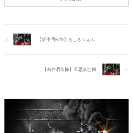
る。陸の孤島と呼ばれたその地区
と隣の市を繋ぐ林道として計画さ
れたのだが開通することなく計画
は取りやめられてしまった。なん
でも特別天然記念物の生息域と重
なる為、生体保護の観点から工事
継続が不可能となってしまったら
【新作洒落怖】あしきりえん
しい。 そこに残ったのは無責任
に生み出され捨てられた人工物の
抜け殻たち。誰も通らない道路。
水 ...
【新作洒落怖】不思議な祠