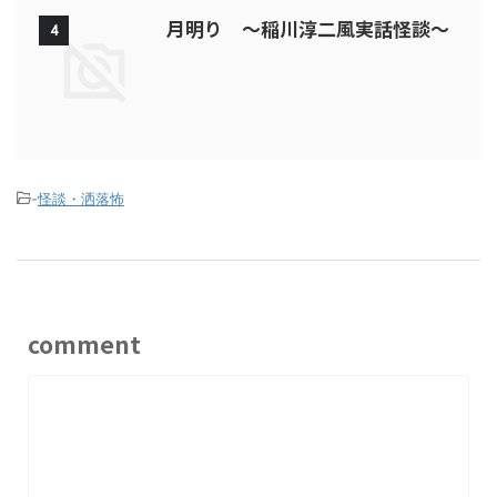
月明り ～稲川淳二風実話怪談～
4
-
怪談・洒落怖
comment