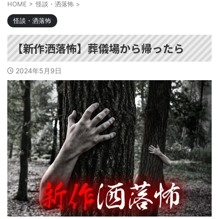
HOME
>
怪談・洒落怖
>
怪談・洒落怖
【新作洒落怖】葬儀場から帰ったら
2024年5月9日