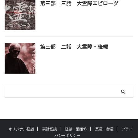
第三部 三話 大霊障エピローグ
第三部 二話 大霊障・後編
オリジナル怪談
実話怪談
怪談・洒落怖
悪霊・怨霊
プライ
バシーポリシー