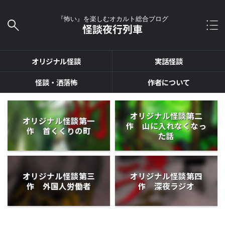
『怖い』を楽しむオカルト総合ブログ
怪談夜行列車
オリジナル怪談
実話怪談
怪談・洒落怖
作者について
オリジナル怪談第二
オリジナル怪談第一
作 山に入れなくなっ
作 首くくりの町
た話
オリジナル怪談第三
オリジナル怪談第四
作 外国人労働者
作 深夜ラジオ