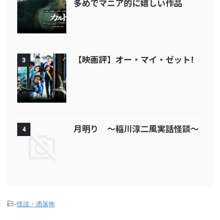
多めでマニア的に嬉しい作品
【映画評】オー・マイ・ゼット!
3
月明り ～稲川淳二風実話怪談～
4
-
怪談・洒落怖