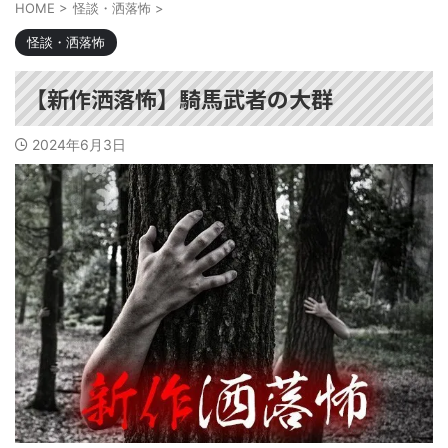
HOME
>
怪談・洒落怖
>
怪談・洒落怖
【新作洒落怖】騎馬武者の大群
2024年6月3日