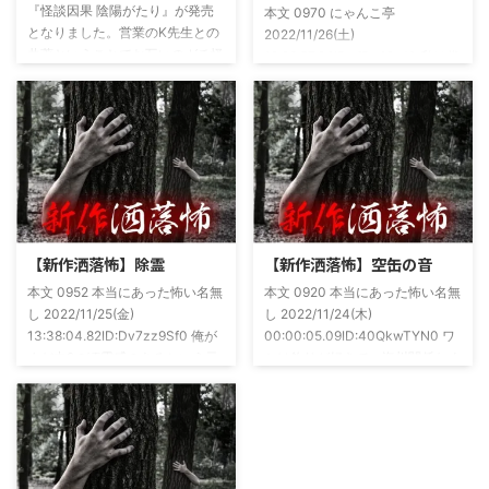
『怪談因果 陰陽がたり』が発売
本文 0970 にゃんこ亭
となりました。営業のK先生との
2022/11/26(土)
共著ということでお互いのガチ怪
19:26:57.94ID:xfRv42sJ0 私は俗
談を持ち寄っての渾身の一冊を仕
に言うオカルト系な話がまあまあ
上げましたので内容の濃さ・面白
好きで、最近占いとかを副業で始
さは保証します。ぜひともご購入
めてた。今はちょっとメンタルの
くださいませ。 書影かっこいい
状況やらで退いたけど実力試しも
ですね！帯の煽り文句も最高です
かねてSNSでフォロワー相手に占
(^^)v購入ページ
いとかしていたもんです。実力
https://amzn.to/49NrwuE特設ペ
は・・・ありがたいことに当たっ
ージ
た！ドンピシャ！と嬉しい声もあ
https://note.com/takeshobo/n/nf
りましたわ・・ そんな時に知り
【新作洒落怖】除霊
【新作洒落怖】空缶の音
54ee5238af1
合ったのが大学生のAちゃん。彼
本文 0952 本当にあった怖い名無
本文 0920 本当にあった怖い名無
女もオカルト系な話が好きで(そ
し 2022/11/25(金)
し 2022/11/24(木)
もそも仲良くなったのは北の大地
13:38:04.82ID:Dv7zz9Sf0 俺が
00:00:05.09ID:40QkwTYN0 ワ
が舞台の金塊を巡る漫画)ちょく
まだ中2の頃霊感のあるという元
シは釣りが好きで、海川関係なく
ちょく仲良 ...
友達との話。その自称霊感少年
やってた。それが川に行かなくな
(以後A)は頻繁に「あ、あそこに
った原因の話。 その昔。当時、
いる」だとか誰もおらんとこに挨
川釣りをよくしていた。 仕事が
拶したりなどなんかわざとらしい
夜遅くなることが多く、立地が自
感じがあって当然ながら信じてな
宅〜職場〜釣り場、な位置関係と
かった。でもいいやつではあった
なるその川。職場からでも1時間