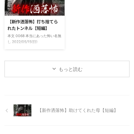
し頻繁に遊びに行ったりもして
程度かかる為、仕事終わりにその
た。 そしてゴールデンウィーク
まま釣り場近くで車で寝て、朝に
前にまた胡散臭い話をAに聞かさ
なると川に入る、なんて事をして
【新作洒落怖】打ち捨てら
れた。要約するとこの前霊が見え
いた。 0928 本当にあった怖い名
れたトンネル【短編】
た時に必死に念じたら除霊できた
無し 2022/11/24(木)
本文 0068 本当にあった怖い名無
っていう話だった。その時数人で
00:06:03.06 ...
し 2022/05/15(日)
い ...
23:12:08.93ID:yqoRKOv60 山形
県O地方にある山の話。そこはか
つて大規模林道計画の頓挫によっ
て打ち捨てられたトンネルがあ
もっと読む
る。陸の孤島と呼ばれたその地区
と隣の市を繋ぐ林道として計画さ
れたのだが開通することなく計画
は取りやめられてしまった。なん
でも特別天然記念物の生息域と重
なる為、生体保護の観点から工事
継続が不可能となってしまったら
【新作洒落怖】助けてくれた母【短編】
しい。 そこに残ったのは無責任
に生み出され捨てられた人工物の
抜け殻たち。誰も通らない道路。
水 ...