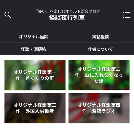
『怖い』を楽しむオカルト総合ブログ
怪談夜行列車
オリジナル怪談
実話怪談
怪談・洒落怖
作者について
オリジナル怪談第二
オリジナル怪談第一
作 山に入れなくなっ
作 首くくりの町
た話
オリジナル怪談第三
オリジナル怪談第四
作 外国人労働者
作 深夜ラジオ