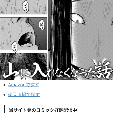
Amazonで探す
楽天市場で探す
当サイト発のコミック好評配信中