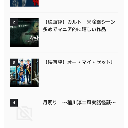
【映画評】カルト ※除霊シーン
2
多めでマニア的に嬉しい作品
【映画評】オー・マイ・ゼット!
3
月明り ～稲川淳二風実話怪談～
4