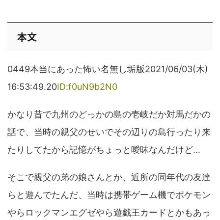
本文
0449本当にあった怖い名無し垢版2021/06/03(木)
16:53:49.20
ID:f0uN9b2N0
かなり昔で九州のどっかの島の壱岐だか対馬だかの
話で、当時の親父のせいでその辺りの島行ったり来
たりしてたから記憶がちょっと曖昧なんだけど…
そこで親父の弟の娘さんとか、近所の同年代の友達
らと遊んでたんだ、当時は携帯ゲーム機でポケモン
やらロックマンエグゼやら遊戯王カードとかもあっ