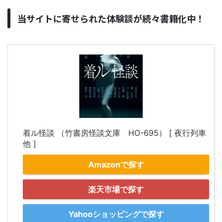
当サイトに寄せられた体験談が続々書籍化中！
着ル怪談 （竹書房怪談文庫 HO-695） [ 夜行列車
他 ]
Amazonで探す
楽天市場で探す
Yahooショッピングで探す