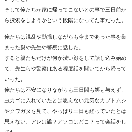
そして俺たちが家に帰ってこないとの事で三日前か
ら捜索をしようかという段階になってた事だった。
俺たちは混乱や動揺しながらも今まであった事を集
まった親や先生や警察に話した。
すると親たちだけが何か渋い顔をして話し込み始め
て、先生らや警察はある程度話を聞いてから帰って
いった。
俺たちは不安になりながらも三日間も餌も与えず、
虫カゴに入れていたとは思えない元気なカブトムシ
やクワガタを見て、やっぱり三日も経っていたとは
思えない、アレは誰？アソコはどこ？って会話をし