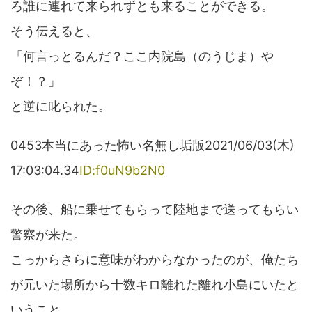
ろ誰に連れて来られずとも来ることができる。
そう伝えると、
「何言っとるんだ？ここ内院島（のうじま）や
ぞ！？」
と逆に叱られた。
0453本当にあった怖い名無し垢版2021/06/03(木)
17:03:04.34
ID:f0uN9b2N0
その後、船に乗せてもらって陸地まで送ってもらい
警察が来た。
こっからさらに意味がわからなかったのが、俺たち
が元いた場所から十数キロ離れた離れ小島にいたと
いうこと。