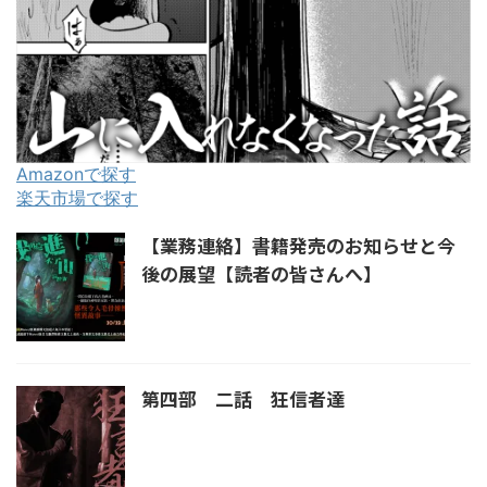
Amazonで探す
楽天市場で探す
【業務連絡】書籍発売のお知らせと今
後の展望【読者の皆さんへ】
第四部 二話 狂信者達