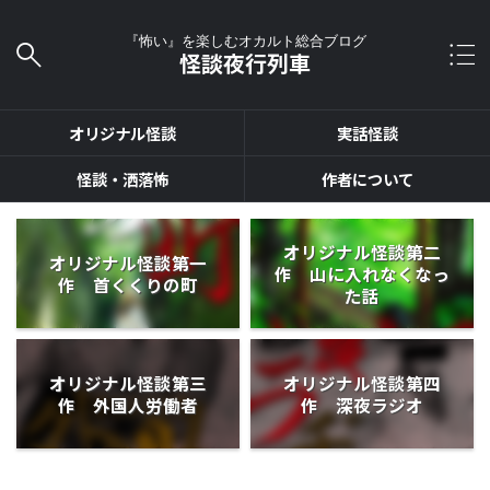
『怖い』を楽しむオカルト総合ブログ
怪談夜行列車
オリジナル怪談
実話怪談
怪談・洒落怖
作者について
オリジナル怪談第二
オリジナル怪談第一
作 山に入れなくなっ
作 首くくりの町
た話
オリジナル怪談第三
オリジナル怪談第四
作 外国人労働者
作 深夜ラジオ